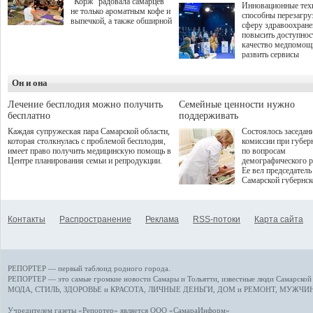
"Корж" радовала самарцев
Инновационные тех
не только ароматным кофе и
способны перезагру
выпечкой, а также обширной
сферу здравоохран
оздоровительной
повысить доступнос
программой. Спортивный
качество медпомощ
дебют пришёлся на начало
развить сервисы
летнего сезона. Команда
превентивной меди
сети кофеен ввела активную
Однако сфера MedT
деятельность в жизни для
Он и она
сталкивается с
гостей и самарцев.
определенными бар
К ним можно отнес
Лечение бесплодия можно получить
Семейные ценности нужно
регуляторные огран
бесплатно
поддерживать
этические вопросы,
Каждая супружеская пара Самарской области,
Состоялось заседан
возникающие при ра
которая столкнулась с проблемой бесплодия,
комиссии при губер
данными пациентов
имеет право получить медицинскую помощь в
по вопросам
более динамичного 
Центре планирования семьи и репродукции.
демографического р
проникновения инн
Ее вел председатель
сегмент необходимо
Самарской губернс
отраслевое взаимод
Виктор Сазонов.
государства, медиц
клиник и страховых
компаний. Об этом
Контакты
Распространение
Реклама
RSS-потоки
Карта сайта
рассказала Ольга С
член Совета директ
Страхового Дома В
ходе сессии "Развит
медицинских техно
РЕПОРТЕР — первый таблоид родного города.
ключ к повышению
качества жизни" в 
РЕПОРТЕР — это
самые громкие новости
Самары и Тольятти,
известные люди
Самарской 
ПМЭФ 2025. В дис
МОДА, СТИЛЬ
,
ЗДОРОВЬЕ и КРАСОТА
,
ЛИЧНЫЕ ДЕНЬГИ
,
ДОМ и РЕМОНТ
,
МУЖЧИН
также приняли учас
Министр здравоохр
Учредителем газеты «Репортер» является ООО «СамараИнформ»