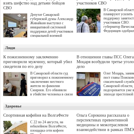
взять шефство над детьми бойцов
участников СВО
СВО
В Самарской област
планируют усилить
Депутат Самарской
поддержку занятост
губернской думы Александр
участников СВО:
Живайкин выступил с
губернатор Вячесла
инициативой системной
Федорищев одобри
поддержки детей участников
инициативы депутат
специальной военной
Самарской Губернс
операции через спортивные
Думы Александра
секции. Он озвучил ее на
Люди
Живайкина, направ
стратегической сессии
на трудоустройство 
"Помощь фронту и семьям
спокойную адаптац
участников СВО", которая
К пожизненному заключению
В отношении главы ПСС Олега
мирной жизни.
прошла в Отрадном 7
приговорили мужчину, который убил
Моцаря возбудили третье угол
августа.
свидетеля по его делу
дело
В Самарской области суд
Олег Моцарь, зани
приговорил к пожизненному
пост главы Поисков
заключению местного
спасательной служб
жителя по фамилии
Самарской области,
Смирнов. Его обвиняли
подозревается уже 
в убийстве человека в связи
эпизоде преступной
с выполнением
деятельности. Возб
им общественного долга.
третье уголовное де
Здоровье
о превышении полн
а сам он находится
Спортивная кофейня на ВолгаФесте
Ольга Сорокина рассказала о
перспективах превентивной
С 22 по 24 августа, на
медицины и межотраслевом
юбилейном ВолгаФесте,
взаимодействии в рамках ПМЭ
площадка сети кофеен