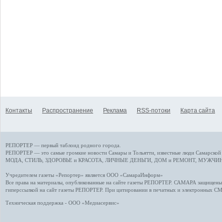
Контакты
Распространение
Реклама
RSS-потоки
Карта сайта
РЕПОРТЕР — первый таблоид родного города.
РЕПОРТЕР — это
самые громкие новости
Самары и Тольятти,
известные люди
Самарской 
МОДА, СТИЛЬ
,
ЗДОРОВЬЕ и КРАСОТА
,
ЛИЧНЫЕ ДЕНЬГИ
,
ДОМ и РЕМОНТ
,
МУЖЧИН
Учредителем газеты «Репортер» является ООО «СамараИнформ»
Все права на материалы, опубликованные на сайте газеты
РЕПОРТЕР
. САМАРА защищены. 
гиперссылкой на сайт газеты РЕПОРТЕР. При цитировании в печатных и электронных С
Техническая поддержка - ООО «Медиасервис»