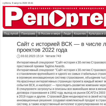
суббота, 8 августа 2026 19:41
Под лупой
Панорама
В России и мире
Люди
Кошелек
Культура и с
Сайт с историей ВСК — в числе 
проектов 2022 года
03.02.2023 15:14
Читали 743
Интерактивный спецпроект "Сайт-история к 30-летию Страховог
престижной премии Tagline Awards.
Интерактивный спецпроект "Сайт-история к 30-летию Страховог
о становлении крупнейшего и одного из самых стабильных страх
в огромную инновационную систему страхования, объединив тыс
На красочных интерактивных страницах проекта каждый может в
события ВСК, и наоборот — проследить развитие компании через
В спецпроекте затронуты и описаны все важнейшие вехи в жизн
договора страхования в 1992 году, выход на рынок ОСАГО в 2003
в 2019 годах и другие. Страховой Дом неоднократно в своей ис
инновационные решения: создавал комплексный продукт в стра
систему, а также искусственный интеллект в урегулирование по 