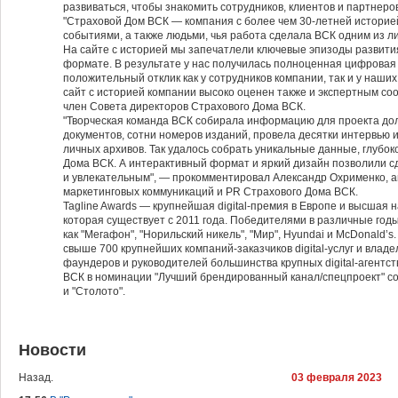
развиваться, чтобы знакомить сотрудников, клиентов и партнеро
"Страховой Дом ВСК — компания с более чем 30-летней историе
событиями, а также людьми, чья работа сделала ВСК одним из л
На сайте с историей мы запечатлели ключевые эпизоды развити
формате. В результате у нас получилась полноценная цифровая
положительный отклик как у сотрудников компании, так и у наших
сайт с историей компании высоко оценен также и экспертным со
член Совета директоров Страхового Дома ВСК.
"Творческая команда ВСК собирала информацию для проекта дол
документов, сотни номеров изданий, провела десятки интервью
личных архивов. Так удалось собрать уникальные данные, глубо
Дома ВСК. А интерактивный формат и яркий дизайн позволили 
и увлекательным", — прокомментировал Александр Охрименко, а
маркетинговых коммуникаций и PR Страхового Дома ВСК.
Tagline Awards — крупнейшая digital-премия в Европе и высшая н
которая существует с 2011 года. Победителями в различные год
как "Мегафон", "Норильский никель", "Мир", Hyundai и McDonaldʼ
свыше 700 крупнейших компаний-заказчиков digital-услуг и влад
фаундеров и руководителей большинства крупных digital-агентс
ВСК в номинации "Лучший брендированный канал/спецпроект" сос
и "Столото".
Новости
Назад.
03 февраля 2023