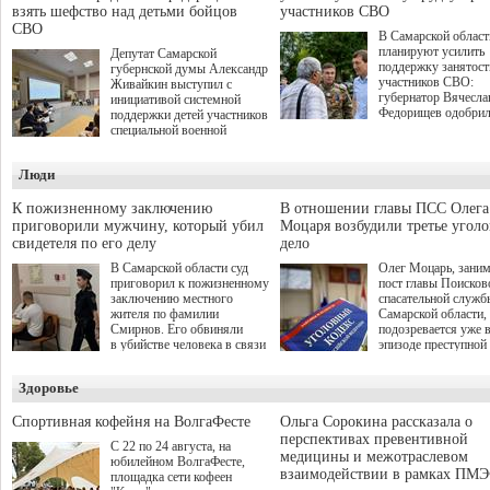
взять шефство над детьми бойцов
участников СВО
СВО
В Самарской област
планируют усилить
Депутат Самарской
поддержку занятост
губернской думы Александр
участников СВО:
Живайкин выступил с
губернатор Вячесла
инициативой системной
Федорищев одобри
поддержки детей участников
инициативы депутат
специальной военной
Самарской Губернс
операции через спортивные
Думы Александра
секции. Он озвучил ее на
Люди
Живайкина, направ
стратегической сессии
на трудоустройство 
"Помощь фронту и семьям
спокойную адаптац
участников СВО", которая
К пожизненному заключению
В отношении главы ПСС Олега
мирной жизни.
прошла в Отрадном 7
приговорили мужчину, который убил
Моцаря возбудили третье угол
августа.
свидетеля по его делу
дело
В Самарской области суд
Олег Моцарь, зани
приговорил к пожизненному
пост главы Поисков
заключению местного
спасательной служб
жителя по фамилии
Самарской области,
Смирнов. Его обвиняли
подозревается уже 
в убийстве человека в связи
эпизоде преступной
с выполнением
деятельности. Возб
им общественного долга.
третье уголовное де
Здоровье
о превышении полн
а сам он находится
Спортивная кофейня на ВолгаФесте
Ольга Сорокина рассказала о
перспективах превентивной
С 22 по 24 августа, на
медицины и межотраслевом
юбилейном ВолгаФесте,
взаимодействии в рамках ПМЭ
площадка сети кофеен