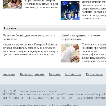
"Корж" радовала самарцев
Инновационные тех
не только ароматным кофе и
способны перезагру
выпечкой, а также обширной
сферу здравоохран
оздоровительной
повысить доступнос
программой. Спортивный
качество медпомощ
дебют пришёлся на начало
развить сервисы
летнего сезона. Команда
превентивной меди
сети кофеен ввела активную
Однако сфера MedT
деятельность в жизни для
Он и она
сталкивается с
гостей и самарцев.
определенными бар
К ним можно отнес
Лечение бесплодия можно получить
Семейные ценности нужно
регуляторные огран
бесплатно
поддерживать
этические вопросы,
Каждая супружеская пара Самарской области,
Состоялось заседан
возникающие при ра
которая столкнулась с проблемой бесплодия,
комиссии при губер
данными пациентов
имеет право получить медицинскую помощь в
по вопросам
более динамичного 
Центре планирования семьи и репродукции.
демографического р
проникновения инн
Ее вел председатель
сегмент необходимо
Самарской губернс
отраслевое взаимод
Виктор Сазонов.
государства, медиц
клиник и страховых
компаний. Об этом
Контакты
Распространение
Реклама
RSS-потоки
Карта сайта
рассказала Ольга С
член Совета директ
Страхового Дома В
ходе сессии "Развит
медицинских техно
РЕПОРТЕР — первый таблоид родного города.
ключ к повышению
качества жизни" в 
РЕПОРТЕР — это
самые громкие новости
Самары и Тольятти,
известные люди
Самарской 
ПМЭФ 2025. В дис
МОДА, СТИЛЬ
,
ЗДОРОВЬЕ и КРАСОТА
,
ЛИЧНЫЕ ДЕНЬГИ
,
ДОМ и РЕМОНТ
,
МУЖЧИН
также приняли учас
Министр здравоохр
Учредителем газеты «Репортер» является ООО «СамараИнформ»