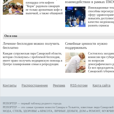
взаимодействии в рамках ПМЭ
площадка сети кофеен
"Корж" радовала самарцев
Инновационные тех
не только ароматным кофе и
способны перезагру
выпечкой, а также обширной
сферу здравоохран
оздоровительной
повысить доступнос
программой. Спортивный
качество медпомощ
дебют пришёлся на начало
развить сервисы
летнего сезона. Команда
превентивной меди
сети кофеен ввела активную
Однако сфера MedT
деятельность в жизни для
Он и она
сталкивается с
гостей и самарцев.
определенными бар
К ним можно отнес
Лечение бесплодия можно получить
Семейные ценности нужно
регуляторные огран
бесплатно
поддерживать
этические вопросы,
Каждая супружеская пара Самарской области,
Состоялось заседан
возникающие при ра
которая столкнулась с проблемой бесплодия,
комиссии при губер
данными пациентов
имеет право получить медицинскую помощь в
по вопросам
более динамичного 
Центре планирования семьи и репродукции.
демографического р
проникновения инн
Ее вел председатель
сегмент необходимо
Самарской губернс
отраслевое взаимод
Виктор Сазонов.
государства, медиц
клиник и страховых
компаний. Об этом
Контакты
Распространение
Реклама
RSS-потоки
Карта сайта
рассказала Ольга С
член Совета директ
Страхового Дома В
ходе сессии "Развит
медицинских техно
РЕПОРТЕР — первый таблоид родного города.
ключ к повышению
качества жизни" в 
РЕПОРТЕР — это
самые громкие новости
Самары и Тольятти,
известные люди
Самарской 
ПМЭФ 2025. В дис
МОДА, СТИЛЬ
,
ЗДОРОВЬЕ и КРАСОТА
,
ЛИЧНЫЕ ДЕНЬГИ
,
ДОМ и РЕМОНТ
,
МУЖЧИН