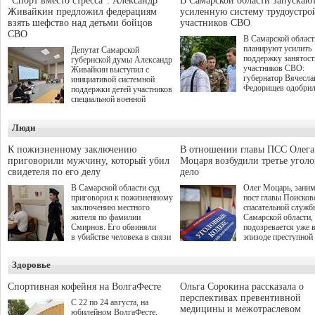
"Спорт вместо стресса": Александр
В Самарской области запускаю
Живайкин предложил федерациям
усиленную систему трудоустро
взять шефство над детьми бойцов
участников СВО
СВО
В Самарской област
планируют усилить
Депутат Самарской
поддержку занятост
губернской думы Александр
участников СВО:
Живайкин выступил с
губернатор Вячесла
инициативой системной
Федорищев одобри
поддержки детей участников
инициативы депутат
специальной военной
Самарской Губернс
операции через спортивные
Думы Александра
секции. Он озвучил ее на
Люди
Живайкина, направ
стратегической сессии
на трудоустройство 
"Помощь фронту и семьям
спокойную адаптац
участников СВО", которая
К пожизненному заключению
В отношении главы ПСС Олега
мирной жизни.
прошла в Отрадном 7
приговорили мужчину, который убил
Моцаря возбудили третье угол
августа.
свидетеля по его делу
дело
В Самарской области суд
Олег Моцарь, зани
приговорил к пожизненному
пост главы Поисков
заключению местного
спасательной служб
жителя по фамилии
Самарской области,
Смирнов. Его обвиняли
подозревается уже 
в убийстве человека в связи
эпизоде преступной
с выполнением
деятельности. Возб
им общественного долга.
третье уголовное де
Здоровье
о превышении полн
а сам он находится
Спортивная кофейня на ВолгаФесте
Ольга Сорокина рассказала о
перспективах превентивной
С 22 по 24 августа, на
медицины и межотраслевом
юбилейном ВолгаФесте,