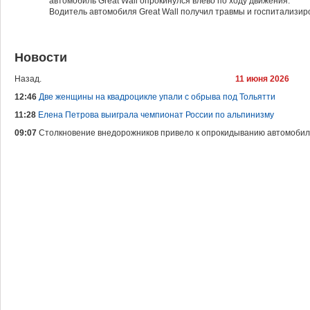
автомобиль Great Wall опрокинулся влево по ходу движения.
Водитель автомобиля Great Wall получил травмы и госпитализир
Новости
Назад.
11 июня 2026
12:46
Две женщины на квадроцикле упали с обрыва под Тольятти
11:28
Елена Петрова выиграла чемпионат России по альпинизму
09:07
Столкновение внедорожников привело к опрокидыванию автомобил