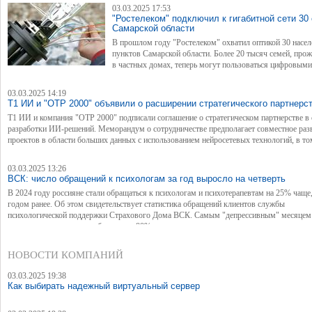
03.03.2025 17:53
"Ростелеком" подключил к гигабитной сети 30 
Самарской области
В прошлом году "Ростелеком" охватил оптикой 30 насе
пунктов Самарской области. Более 20 тысяч семей, пр
в частных домах, теперь могут пользоваться цифровыми
сервисами компании.
03.03.2025 14:19
Т1 ИИ и "ОТР 2000" объявили о расширении стратегического партнерс
Т1 ИИ и компания "ОТР 2000" подписали соглашение о стратегическом партнерстве в
разработки ИИ-решений. Меморандум о сотрудничестве предполагает совместное раз
проектов в области больших данных с использованием нейросетевых технологий, в то
создание индустриальных систем, опирающихся на инструменты распознавания речи и
изображений.
03.03.2025 13:26
ВСК: число обращений к психологам за год выросло на четверть
В 2024 году россияне стали обращаться к психологам и психотерапевтам на 25% чаще
годом ранее. Об этом свидетельствует статистика обращений клиентов службы
психологической поддержки Страхового Дома ВСК. Самым "депрессивным" месяцем
уходящего года стал декабрь, почти 80% пациентов — женщины.
НОВОСТИ КОМПАНИЙ
03.03.2025 19:38
Как выбирать надежный виртуальный сервер