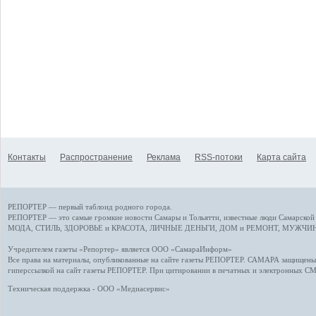
Контакты
Распространение
Реклама
RSS-потоки
Карта сайта
РЕПОРТЕР — первый таблоид родного города.
РЕПОРТЕР — это
самые громкие новости
Самары и Тольятти,
известные люди
Самарской 
МОДА, СТИЛЬ
,
ЗДОРОВЬЕ и КРАСОТА
,
ЛИЧНЫЕ ДЕНЬГИ
,
ДОМ и РЕМОНТ
,
МУЖЧИН
Учредителем газеты «Репортер» является ООО «СамараИнформ»
Все права на материалы, опубликованные на сайте газеты
РЕПОРТЕР
. САМАРА защищены. 
гиперссылкой на сайт газеты РЕПОРТЕР. При цитировании в печатных и электронных С
Техническая поддержка - ООО «Медиасервис»