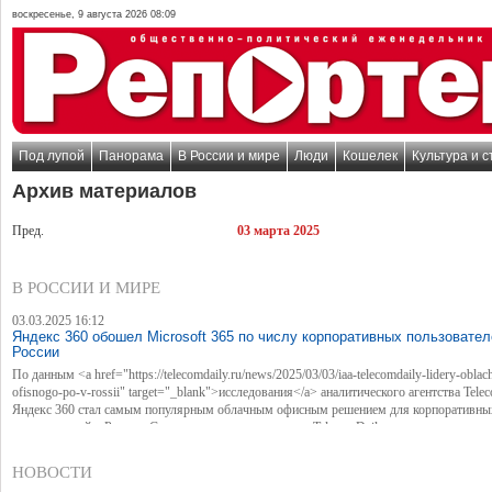
воскресенье, 9 августа 2026 08:09
Под лупой
Панорама
В России и мире
Люди
Кошелек
Культура и с
Архив материалов
Пред.
03 марта 2025
В РОССИИ И МИРЕ
03.03.2025 16:12
Яндекс 360 обошел Microsoft 365 по числу корпоративных пользовател
России
По данным <a href="https://telecomdaily.ru/news/2025/03/03/iaa-telecomdaily-lidery-obla
ofisnogo-po-v-rossii" target="_blank">исследования</a> аналитического агентства Telec
Яндекс 360 стал самым популярным облачным офисным решением для корпоративны
пользователей в России. Согласно результатам опроса TelecomDaily, сервис использу
компаний — вдвое больше, чем ближайшего конкурента в лице Microsoft 365, результ
которого составил 18%.
НОВОСТИ