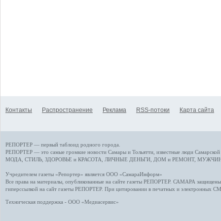
Контакты
Распространение
Реклама
RSS-потоки
Карта сайта
РЕПОРТЕР — первый таблоид родного города.
РЕПОРТЕР — это
самые громкие новости
Самары и Тольятти,
известные люди
Самарской 
МОДА, СТИЛЬ
,
ЗДОРОВЬЕ и КРАСОТА
,
ЛИЧНЫЕ ДЕНЬГИ
,
ДОМ и РЕМОНТ
,
МУЖЧИН
Учредителем газеты «Репортер» является ООО «СамараИнформ»
Все права на материалы, опубликованные на сайте газеты
РЕПОРТЕР
. САМАРА защищены. 
гиперссылкой на сайт газеты РЕПОРТЕР. При цитировании в печатных и электронных С
Техническая поддержка - ООО «Медиасервис»