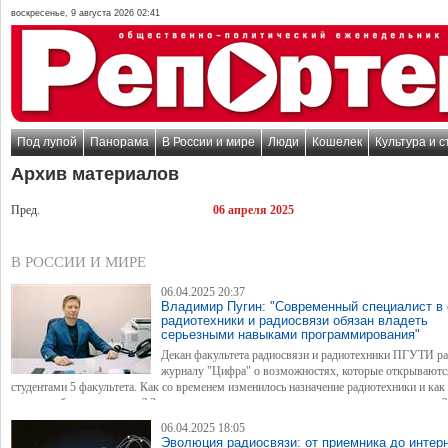
воскресенье, 9 августа 2026 02:41
Под лупой
Панорама
В России и мире
Люди
Кошелек
Культура и с
Архив материалов
Пред.
06 апреля 2025
В РОССИИ И МИРЕ
06.04.2025 20:37
Владимир Пугин: "Современный специалист в 
радиотехники и радиосвязи обязан владеть
серьезными навыками программирования"
Декан факультета радиосвязи и радиотехники ПГУТИ ра
журналу "Цифра" о возможностях, которые открываютс
студентами 5 факультета. Как со временем изменилось назначение радиотехники и как
связана с беспилотниками? Зачем инженеру связи нужно учиться программированию?
компаниях ждут выпускников 5 факультета? Об этом и многом другом — в нашем ин
06.04.2025 18:05
Эволюция радиосвязи: от приемника до интер