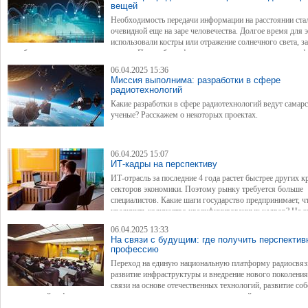
вещей
Необходимость передачи информации на расстоянии ста
очевидной еще на заре человечества. Долгое время для 
использовали костры или отражение солнечного света, з
голубиную почту и сигнальные огни. Потом была флажковая сигнализация и телеграф
активнее развивалась человеческая цивилизация, тем сложнее становилась информаци
06.04.2025 15:36
которую нужно было передавать. Были необходимы новые технологии, создание кото
Миссия выполнима: разработки в сфере
потребовало от людей множества научных изысканий и экспериментов. Каким был это
радиотехнологий
эволюции радиосвязи? И где сегодня используются радиотехнологии? Ответы на эти 
Какие разработки в сфере радиотехнологий ведут самар
— в нашем материале.
ученые? Расскажем о некоторых проектах.
06.04.2025 15:07
ИТ-кадры на перспективу
ИТ-отрасль за последние 4 года растет быстрее других 
секторов экономики. Поэтому рынку требуется больше
специалистов. Какие шаги государство предпринимает, 
увеличить количество квалифицированных кадров? На э
вопрос ответило Минцифры России.
06.04.2025 13:33
На связи с будущим: где получить перспекти
профессию
Переход на единую национальную платформу радио­связ
развитие инфраструктуры и внедрение нового поколения
связи на основе отечественных технологий, развитие со
защищенной инфраструктуры хранения данных, развитие спутниковой группировки, 
экономика и "умные" города — такие масштабные задачи стоят сегодня перед специа