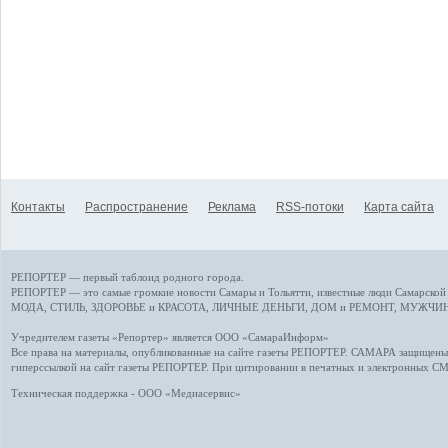
Контакты
Распространение
Реклама
RSS-потоки
Карта сайта
РЕПОРТЕР — первый таблоид родного города.
РЕПОРТЕР — это
самые громкие новости
Самары и Тольятти,
известные люди
Самарской 
МОДА, СТИЛЬ
,
ЗДОРОВЬЕ и КРАСОТА
,
ЛИЧНЫЕ ДЕНЬГИ
,
ДОМ и РЕМОНТ
,
МУЖЧИН
Учредителем газеты «Репортер» является ООО «СамараИнформ»
Все права на материалы, опубликованные на сайте газеты
РЕПОРТЕР
. САМАРА защищены. 
гиперссылкой на сайт газеты РЕПОРТЕР. При цитировании в печатных и электронных С
Техническая поддержка - ООО «Медиасервис»