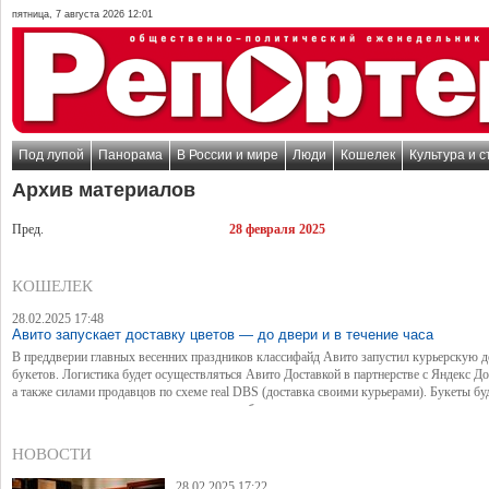
пятница, 7 августа 2026 12:01
Под лупой
Панорама
В России и мире
Люди
Кошелек
Культура и с
Архив материалов
Пред.
28 февраля 2025
КОШЕЛЕК
28.02.2025 17:48
Авито запускает доставку цветов — до двери и в течение часа
В преддверии главных весенних праздников классифайд Авито запустил курьерскую д
букетов. Логистика будет осуществляться Авито Доставкой в партнерстве с Яндекс До
а также силами продавцов по схеме real DBS (доставка своими курьерами). Букеты бу
привозить в день заказа, а также можно выбрать экспресс-доставку в течение часа.
НОВОСТИ
28.02.2025 17:22