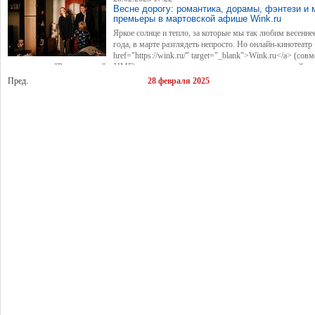
Весне дорогу: романтика, дорамы, фэнтези и
премьеры в мартовской афише Wink.ru
Яркое солнце и тепло, за которые мы так любим весенне
года, в марте разглядеть непросто. Но онлайн-кинотеатр
href="https://wink.ru/" target="_blank">Wink.ru</a> (сов
предприятие "Ростелекома" и НМГ) знает, где их искать, и готов стать для зрителей
проводником в весну. В дорогу можно взять загадочное фэнтези, полезный научпоп,
Пред.
28 февраля 2025
интеллектуальные блокбастеры, бодрую дораму и много-много романтики. Все это п
хорошего кино найдут среди мартовских премьер онлайн-кинотеатра.