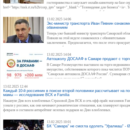
гостеприимства и запускает онлайн-кинотеатр на базе се
href="https://msk.rt.ru/b2b/corp_iptv" target="_blank">"Телевидение для бизнеса"</a>. Т
клиентам доступны не только пакеты ТВ-каналов, но и обширная библиотека разножа
лицензированного контента для любой аудитории. Новое предложение поможет владе
13.02.2025 14:06
коммерческой недвижимости и предпринимателям, занятым в индустрии туризма или 
Экс-министр транспорта Иван Пивкин ознаком
повысить привлекательность своих объектов и услуг, а крупным компаниям и предпр
обвинением
повысить уровень лояльности и комфорта для своих гостей и сотрудников.
Теперь уже бывший министр транспорта Самарской обла
Пивкин на этой неделе ознакомился с обвинительным
заключением. Предполагается, что после этого прокурат
согласно процедуре, должна утвердить обвинительное заключение и направить уголовн
суд.
13.02.2025 14:04
Автошколу ДОСААФ в Самаре продают с торг
В Самаре Росимущество выставило на торги недвижимо
имущество, собственником которого пока числится ПО
"Самарская автошкола ДОСААФ России". Суммарная с
пяти лотов превышает 67 млн рублей.
13.02.2025 12:44
Каждый 10-й россиянин в поиске второй половинки рассчитывает на п
мамы — исследование ВСК и Familia
Накануне Дня всех влюбленных Страховой Дом ВСК и сеть офф-прайс магазинов Fam
узнали у россиян, как они начинают романтические отношения, как планируют праздн
февраля и составили антирейтинг нелепых подарков ко Дню влюбленных.
13.02.2025 10:01
БК "Самара" не смогла одолеть "Уралмаш" - 6