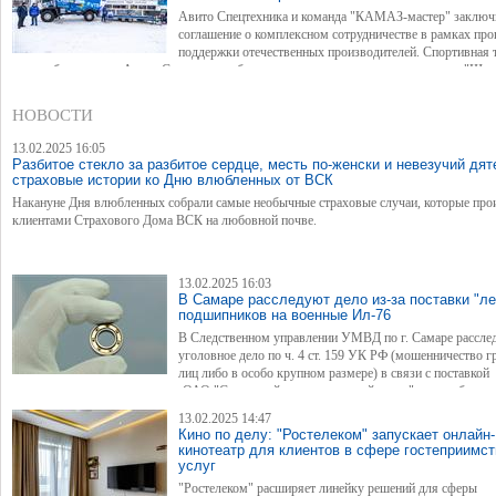
Авито Спецтехника и команда "КАМАЗ-мастер" заключ
соглашение о комплексном сотрудничестве в рамках пр
поддержки отечественных производителей. Спортивная т
новым брендингом Авито Спецтехники будет представлена на всех этапах ралли "Ше
путь". Об этом сообщили в пресс-службе компании.
НОВОСТИ
13.02.2025 16:05
Разбитое стекло за разбитое сердце, месть по-женски и невезучий дят
страховые истории ко Дню влюбленных от ВСК
Накануне Дня влюбленных собрали самые необычные страховые случаи, которые про
клиентами Страхового Дома ВСК на любовной почве.
13.02.2025 16:03
В Самаре расследуют дело из-за поставки "л
подшипников на военные Ил-76
В Следственном управлении УМВД по г. Самаре рассле
уголовное дело по ч. 4 ст. 159 УК РФ (мошенничество г
лиц либо в особо крупном размере) в связи с поставкой
некачественных подшипников ОАО "Самарский подшипниковый завод" по гособоронз
следует из отчета конкурсного управляющего предприятием.
13.02.2025 14:47
Кино по делу: "Ростелеком" запускает онлайн-
кинотеатр для клиентов в сфере гостеприимст
услуг
"Ростелеком" расширяет линейку решений для сферы