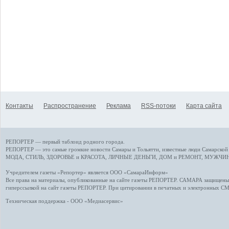
Контакты
Распространение
Реклама
RSS-потоки
Карта сайта
РЕПОРТЕР — первый таблоид родного города.
РЕПОРТЕР — это
самые громкие новости
Самары и Тольятти,
известные люди
Самарской 
МОДА, СТИЛЬ
,
ЗДОРОВЬЕ и КРАСОТА
,
ЛИЧНЫЕ ДЕНЬГИ
,
ДОМ и РЕМОНТ
,
МУЖЧИН
Учредителем газеты «Репортер» является ООО «СамараИнформ»
Все права на материалы, опубликованные на сайте газеты
РЕПОРТЕР
. САМАРА защищены. 
гиперссылкой на сайт газеты РЕПОРТЕР. При цитировании в печатных и электронных С
Техническая поддержка - ООО «Медиасервис»