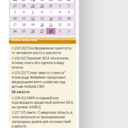
27
28
29
30
31
1
2
3
4
5
6
7
8
9
10
11
12
13
14
15
16
17
18
19
20
21
22
23
24
25
26
27
28
1
2
Лента новостей
18:16
Платформенная занятость:
от активного роста к зрелости
16:42
Терапевт ВСК объяснила,
почему спать без одеяла в жару
опасно
15:22
"Спорт вместо стресса":
Александр Живайкин предложил
федерациям взять шефство над
детьми бойцов СВО
06 августа
18:41
АКРА в седьмой раз
подтвердило кредитный рейтинг ВСК
на уровне АА(RU)
17:37
Авито: Самарская область в
топе регионов по бронированию
загородных домов для путешествий
в августе