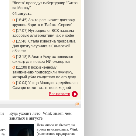
"Леста" проведут кибертурнир "Битва
за Москву"
04 августа
18:45
Авито расширяет доставку
крупногабарита с "Байкал Сервис"
17:07
Нутрициолог ВСК назвала
здоровую альтернативу чаю и кофе
15:48
Стала известна программа
Дня физкультурника в Самарской
области
13:18
В Авито Услугах появился
фильтр для поиска ИИ-экспертов
11:30
К пожизненному
заключению приговорили мужчину,
который убил свидетеля по его делу
10:04
Улица Молодогвардейская в
Самаре может стать пешеходной
Все новости
ли
Куда уходит лето: Wink знает, чем
заняться в августе
Лета много не бывает, но
время не остановить. Wink
вого
(совместное предприятие
 <a