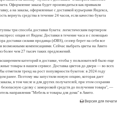
кета. Оформление заказа будет производиться как привыкли
авку, а на заказы, оформленные с доставкой курьерами Яндекса,
ть вернуть средства в течение 24 часов, если качество букета
ступны три способа доставки букета: логистическим партнером
 экспресс опция от Яндекс Доставки в течение часа и с помощью
ра доставки силами продавца (rDBS), селлер берет на себя все
й и возможными компенсациями. Сейчас выбрать цветы на Авито
из более чем 27 тысяч таких предложений.
асширением категорий в доставке, чтобы у пользователей было еще
жные товары в нашем сервисе. Доставка цветов до двери — во всех
ы отметили тренд на рост популярности букетов: в 2024 году
дом ранее. Поэтому мы запустили новую опцию, которая дает
аказы, в том числе и для других получателей, при этом сохраняя
безопасную сделку с заморозкой средств до получения товара", —
итель направления "Мебель и товары для дома" в Авито.
Версия для печати