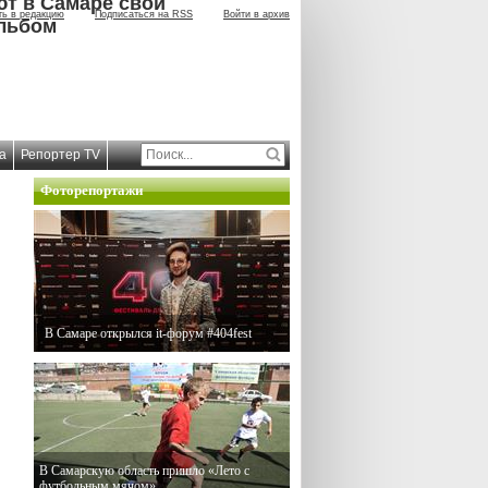
ют в Самаре свой
ть в редакцию
Подписаться на RSS
Войти в архив
льбом
а
Репортер TV
Фоторепортажи
В Самаре открылся it-форум #404fest
В Самарскую область пришло «Лето с
футбольным мячом»