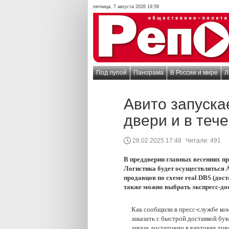
пятница, 7 августа 2026 19:59
Под лупой
Панорама
В России и мире
Л
Авито запуска
двери и в теч
28.02.2025 17:48
Читали:
491
В преддверии главных весенних пр
Логистика будет осуществляться А
продавцов по схеме real DBS (дост
также можно выбрать экспресс-дос
Как сообщили в пресс-службе ком
заказать с быстрой доставкой б
заказа достаточно в карточке тов