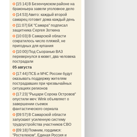
15:14
В Безенчукском районе на
браконьера завели уголовное дело
14:53
Авито: каждый второй
самарец готовит дома каждый день
11:07
БК "Самара" подписал
защитника Сергея Зоткина
10:03
В Самарской области
сократилось число пляжей, не
пригодных для купания
10:00
Под Сызранью ВАЗ
перевернулся в кювет, два человека
пострадали
05 августа
17:44
ПСБ и МЧС России будут
оказывать поддержку жителям
пострадавших при чрезвычайных
ситуациях регионов
17:23
"Рыцари Сорока Островов"
опустили меч: Wink объявляет о
завершении съемок
фантастического сериала
09:57
В Самарской области
запускают усиленную систему
трудоустройства участников СВО
09:18
Помним, гордимся:
"Ростелеком", Единая Россия и