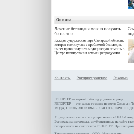
программой. Спортивный
дебют пришёлся на начало
летнего сезона. Команда
сети кофеен ввела активную
деятельность в жизни для
Он и она
гостей и самарцев.
Лечение бесплодия можно получить
Се
бесплатно
по
Каждая супружеская пара Самарской области,
которая столкнулась с проблемой бесплодия,
имеет право получить медицинскую помощь в
Центре планирования семьи и репродукции.
Контакты
Распространение
Реклама
РЕПОРТЕР — первый таблоид родного города.
РЕПОРТЕР — это
самые громкие новости
Самары и Т
МОДА, СТИЛЬ
,
ЗДОРОВЬЕ и КРАСОТА
,
ЛИЧНЫЕ ДЕ
Учредителем газеты «Репортер» является ООО «Сам
Все права на материалы, опубликованные на сайте газ
гиперссылкой на сайт газеты РЕПОРТЕР. При цитиров
Техническая поддержка - ООО «Медиасервис»