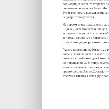
подходящий вариант отправки бу
пользователи — через Авито Дост
будет распространяться возможнос
не устроит покупателя.
На первом этапе покупателям до
Яндекс Доставкой в течение дня,
курьеров продавца. В случае выбо
вопросы, связанные с логистико
с доставкой до двери можно уже 
"Авито постоянно работает над р
больше возможностей заказать ну
смыслах новый опыт для Авито. М
их покупали на 32% чаще, чем го
возможность покупателям делать з
преимущества Авито Доставки — 
отмечает Никита Ткачев, руковод