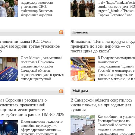
поддержку занятости
href="https://wink.ru/serie
участников СВО:
soroka-ostrovov-year-20
губернатор Вячеслав
target="_blank">"Рыцар
Федорищев одобрил
Сорока Островов"</a>
инициативы депутата
(18+) для онлайн-киноте
Самарской Губернской
Wink (совместное
Думы Александра
предприятие "Ростелеко
Кошелек
Живайкина, направленные
и НМГ) по мотивам
на трудоустройство и более
одноименного романа
спокойную адаптацию к
Сергея Лукьяненко. Гла
отношении главы ПСС Олега
Живайкин: "Цены на продукты буд
мирной жизни.
роли в проекте исполни
аря возбудили третье уголовное
проверять по всей цепочке — от
Артем Кошман, Полина
о
поставщика до кассы"
Гухман, Вероника
Устимова, Олег Савост
Олег Моцарь, занимавший
В Госдуме рассматрива
Святослав Рогожан, Куз
пост главы Поисково-
законопроект,
Котрелёв, Никита
спасательной службы
предложенный "Единой
Кологривый, Елисей
Самарской области,
Россией" о мониторинге 
Чучилин, Александра
подозревается уже в третьем
ценами на продукты не
Нестерова, Ника Жукова
эпизоде преступной
только в магазине, но и 
также Михаил Пореченк
деятельности. Возбуждено
всей цепочке — от
Александр Обласов,
третье уголовное дело
поставщика до кассы. Ч
Мой дом
Дмитрий Куличков и Ю
о превышении полномочий,
в момент резкого
Волкова в роли родителе
а сам он находится в СИЗО.
подорожания было поня
Режиссер-постановщик
где именно цена "поехал
га Сорокина рассказала о
В Самарской области сократилось
проекта — Егор Чичкан
вверх и кто её разогнал.
спективах превентивной
число пляжей, не пригодных для
(сериалы "Комбинация",
дицины и межотраслевом
купания
снова здравствуйте!").
аимодействии в рамках ПМЭФ 2025
Как сообщили в управл
Роспотребнадзора по
Инновационные технологии
Самарской области, за
способны перезагрузить
неделю в регионе
сферу здравоохранения —
уменьшилось число пля
повысить доступность и