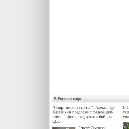
В России и мире
"Спорт вместо стресса": Александр
В С
Живайкин предложил федерациям
уси
взять шефство над детьми бойцов
уч
СВО
Депутат Самарской