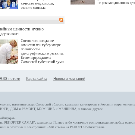
не рекомендованных дл
качество медпомощи,
купания.
развить сервисы
превентивной медицины.
Однако сфера MedTech
сталкивается с
определенными барьерами.
К ним можно отнести
мейные ценности нужно
регуляторные ограничения,
ддерживать
этические вопросы,
Состоялось заседание
возникающие при работе с
комиссии при губернаторе
данными пациентов. Для
по вопросам
более динамичного роста
демографического развития.
проникновения инноваций в
Ее вел председатель
сегмент необходимо кросс-
Самарской губернской думы
отраслевое взаимодействие
Виктор Сазонов.
государства, медицинских
клиник и страховых
компаний. Об этом
RSS-потоки
Карта сайта
Новости компаний
рассказала Ольга Сорокина,
член Совета директоров
Страхового Дома ВСК в
ходе сессии "Развитие
медицинских технологий —
ключ к повышению
качества жизни" в рамках
ольятти,
известные люди
Самарской области, курьезы и катастрофы
в России и мире
, основн
ПМЭФ 2025. В дискуссии
НЬГИ
,
ДОМ и РЕМОНТ
,
МУЖЧИНА и ЖЕНЩИНА
, и многое
другое
.
также приняли участие
Министр здравоохранения
араИнформ»
РФ Михаил Мурашко,
еты
РЕПОРТЕР
. САМАРА защищены. Полное либо частичное воспроизведение любых материа
представители
ании в печатных и электронных СМИ ссылка на
РЕПОРТЕР
обязательна.
Государственной Думы,
Общественной палаты,