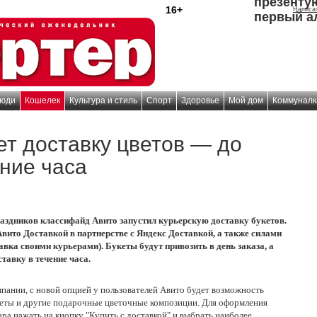
презенту
16+
Написа
первый а
юди
Кошелек
Культура и стиль
Спорт
Здоровье
Мой дом
Коммуналк
ет доставку цветов — до
ение часа
аздников классифайд Авито запустил курьерскую доставку букетов.
вито Доставкой в партнерстве с Яндекс Доставкой, а также силами
авка своими курьерами). Букеты будут привозить в день заказа, а
тавку в течение часа.
пании, с новой опцией у пользователей Авито будет возможность
укеты и другие подарочные цветочные композиции. Для оформления
ара нажать на кнопку "Купить с доставкой" и выбрать наиболее