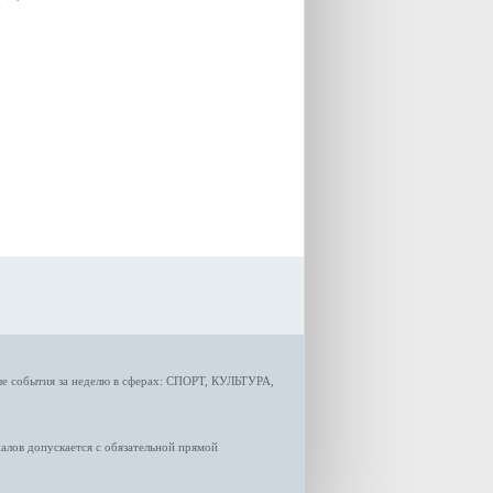
озвучила министр
я
градостроительной политики
Самарской области
Екатерина Семенова.
ые
события за неделю
в сферах:
СПОРТ
,
КУЛЬТУРА,
лов допускается с обязательной прямой