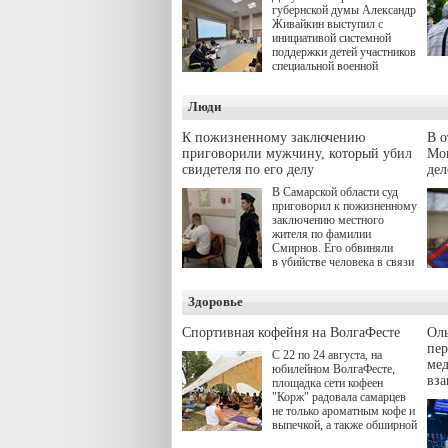
губернской думы Александр
Живайкин выступил с
инициативой системной
поддержки детей участников
специальной военной
операции через спортивные
секции. Он озвучил ее на
Люди
стратегической сессии
"Помощь фронту и семьям
участников СВО", которая
К пожизненному заключению
В 
прошла в Отрадном 7
приговорили мужчину, который убил
Моц
августа.
свидетеля по его делу
дел
В Самарской области суд
приговорил к пожизненному
заключению местного
жителя по фамилии
Смирнов. Его обвиняли
в убийстве человека в связи
с выполнением
им общественного долга.
Здоровье
Спортивная кофейня на ВолгаФесте
Оль
пер
С 22 по 24 августа, на
ме
юбилейном ВолгаФесте,
вз
площадка сети кофеен
"Корж" радовала самарцев
не только ароматным кофе и
выпечкой, а также обширной
оздоровительной