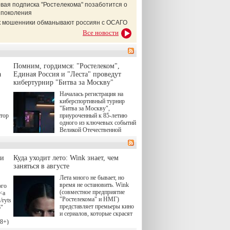
вая подписка "Ростелекома" позаботится о
 поколения
ак мошенники обманывают россиян с ОСАГО
Все новости
Помним, гордимся: "Ростелеком",
а
Единая Россия и "Леста" проведут
кибертурнир "Битва за Москву"
Началась регистрация на
киберспортивный турнир
"Битва за Москву",
атор
приуроченный к 85-летию
одного из ключевых событий
Великой Отечественной
войны. Организаторами
соревнования по онлайн-игре
"Мир танков" выступили
ли
Куда уходит лето: Wink знает, чем
"Ростелеком", партия
заняться в августе
"Единая Россия", игровая
студия "Леста" и Музей
Лета много не бывает, но
Победы.
время не остановить. Wink
ого
(совместное предприятие
<a
"Ростелекома" и НМГ)
/rytsari-
представляет премьеры кино
6"
и сериалов, которые скрасят
удлиняющиеся вечера
18+)
последнего летнего месяца. И
ink