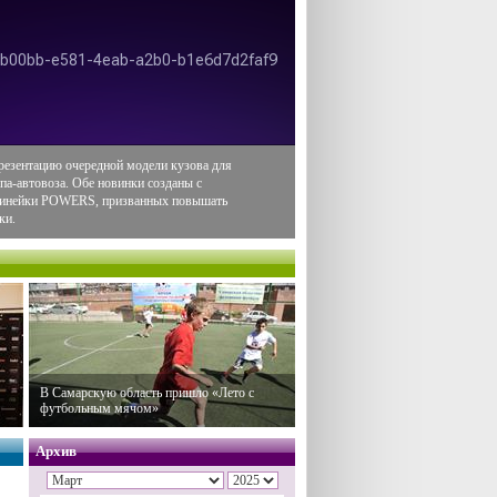
резентацию очередной модели кузова для
па-автовоза. Обе новинки созданы с
 линейки POWERS, призванных повышать
ки.
В Самарскую область пришло «Лето с
футбольным мячом»
Архив