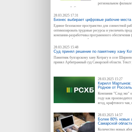
региональном филиале
организаций. Среди них в основном предприятия а
зарплатные карты РСХБ имеют ряд преимуществ не т
28.03.2025 17:31
жителей Самарской области.
Бизнес выбирает цифровые рабочие места
Единое безопасное пространство для совместной ра
оптимизировать трудовые ресурсы и увеличить про
компании-разработчика программного обеспечения 
создания цифровых рабочих мест они представили в
научно-технологического центра (ИНТЦ) "Сириус".
28.03.2025 15:48
Суд принял решение по памятнику хану Ко
Памятник булгарскому хану Котрагу в селе Ширяево
принял Арбитражный суд Самарской области. Текст 
28.03.2025 15:27
Кирилл Мартынов:
Родное от Россел
Компания "Слад эко" 
году как производите
ягод, крафтового чая,
28.03.2025 14:57
Более 80% новых а
Самарской област
Количество новых абон