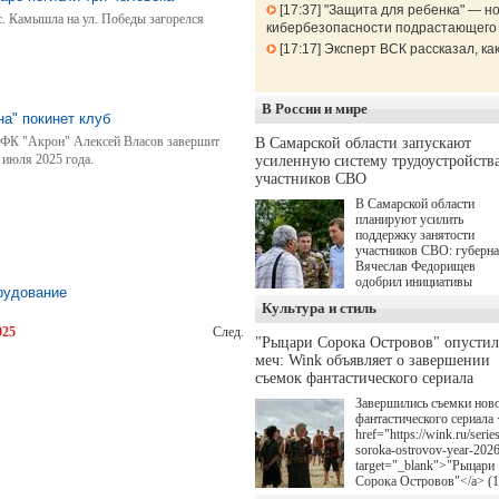
17:37
"Защита для ребенка" — но
 с. Камышла на ул. Победы загорелся
кибербезопасности подрастающего
17:17
Эксперт ВСК рассказал, к
В России и мире
на" покинет клуб
 ФК "Акрон" Алексей Власов завершит
В Самарской области запускают
 июля 2025 года.
усиленную систему трудоустройств
участников СВО
В Самарской области
планируют усилить
поддержку занятости
участников СВО: губерн
Вячеслав Федорищев
одобрил инициативы
рудование
депутата Самарской
Культура и стиль
Губернской Думы
Александра Живайкина,
025
След.
"Рыцари Сорока Островов" опусти
направленные на
меч: Wink объявляет о завершении
трудоустройство и более
спокойную адаптацию к
съемок фантастического сериала
мирной жизни.
Завершились съемки нов
фантастического сериала 
href="https://wink.ru/series
soroka-ostrovov-year-202
target="_blank">"Рыцари
Сорока Островов"</a> (
для онлайн-кинотеатра W