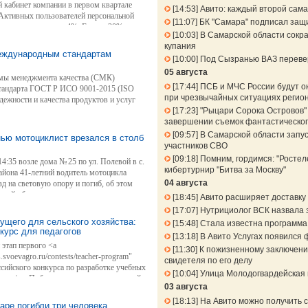
кабинет компании в первом квартале
14:53
Авито: каждый второй сама
 Активных пользователей персональной
11:07
БК "Самара" подписал защ
ольше в среднем на 4%. Еще на 20%
10:03
В Самарской области сокра
тами компании. Наибольшей популярностью
купания
рани, а также Нефтегорского и
международным стандартам
10:00
Под Сызранью ВАЗ перевер
05 августа
мы менеджмента качества (СМК)
17:44
ПСБ и МЧС России будут о
тандарта ГОСТ P ИСО 9001-2015 (ISO
при чрезвычайных ситуациях регио
дежности и качества продуктов и услуг
17:23
"Рыцари Сорока Островов" 
завершении съемок фантастическог
09:57
В Самарской области запу
ью мотоциклист врезался в столб
участников СВО
09:18
Помним, гордимся: "Ростел
 14:35 возле дома № 25 по ул. Полевой в с.
кибертурнир "Битва за Москву"
айона 41-летний водитель мотоцикла
04 августа
зд на световую опору и погиб, об этом
кой области.
18:45
Авито расширяет доставку 
17:07
Нутрициолог ВСК назвала 
ущего для сельского хозяйства:
15:48
Стала известна программа
курс для педагогов
13:18
В Авито Услугах появился 
этап первого <a
11:30
К пожизненному заключени
s.svoevagro.ru/contests/teacher-program"
свидетеля по его делу
ссийского конкурса по разработке учебных
10:04
Улица Молодогвардейская 
сов</a>. Победители и призеры в каждой
03 августа
тыс. рублей.
18:13
На Авито можно получить 
ре погибли три человека