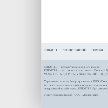
Контакты
Распространение
Реклама
РЕПОРТЕР — первый таблоид родного города.
РЕПОРТЕР — это
самые громкие новости
Самары и Т
МОДА, СТИЛЬ
,
ЗДОРОВЬЕ и КРАСОТА
,
ЛИЧНЫЕ ДЕ
Учредителем газеты «Репортер» является ООО «Сам
Все права на материалы, опубликованные на сайте газ
гиперссылкой на сайт газеты РЕПОРТЕР. При цитиров
Техническая поддержка - ООО «Медиасервис»