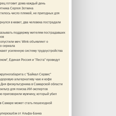
рец готовит дома каждый день
итника Сергея Зоткина
тилось число пляжей, не пригодных для
нулся в кювет, два человека пострадали
казывать поддержку жителям пострадавших
нов
опустили меч: Wink объявляет о
о сериала
скают усиленную систему трудоустройства
еком", Единая Россия и "Леста" проведут
крупногабарита с "Байкал Сервис"
здоровую альтернативу чаю и кофе
 Дня физкультурника в Самарской области
фильтр для поиска ИИ-экспертов
ю приговорили мужчину, который убил
в Самаре может стать пешеходной
суперкэшбэк от Альфа-Банка