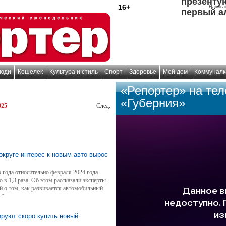
презенту
16+
Написа
первый а
юди
Кошелек
Культура и стиль
Спорт
Здоровье
Мой дом
Коммуналк
«Репортер» на те
«Губерния»
025
След.
круге интерес к новым авто вырос
 года относительно февраля 2024 года
в 1,3 раза. Об этом рассказали эксперты
 о том, как развивается автомобильный
ей, какие инструменты помогают дилерам
руют скоро купить новый