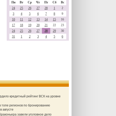
Пн
Вт
Ср
Чт
Пт
Сб
Вс
24
25
26
27
28
1
2
3
4
5
6
7
8
9
10
11
12
13
14
15
16
17
18
19
20
21
22
23
24
25
26
27
28
29
30
31
1
2
3
4
5
6
ердило кредитный рейтинг ВСК на уровне
в топе регионов по бронированию
в августе
браконьера завели уголовное дело