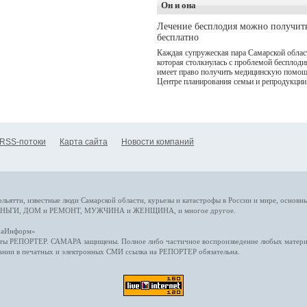
Он и она
(совместное предприятие
"Ростелекома" и НМГ) п
Лечение бесплодия можно получит
мотивам одноименного
бесплатно
романа Сергея Лукьяненк
Главные роли в проекте
Каждая супружеская пара Самарской облас
исполнили Артем Кошма
которая столкнулась с проблемой бесплоди
Полина Гухман, Вероник
имеет право получить медицинскую помощ
Устимова, Олег Савостю
Центре планирования семьи и репродукции
Святослав Рогожан, Куз
Котрелёв, Никита
Кологривый, Елисей
Чучилин, Александра
Нестерова, Ника Жукова,
также Михаил Пореченко
RSS-потоки
Карта сайта
Новости компаний
Александр Обласов,
Дмитрий Куличков и Юл
Волкова в роли родителе
Режиссер-постановщик
проекта — Егор Чичкано
(сериалы "Комбинация", 
снова здравствуйте!").
ольятти,
известные люди
Самарской области, курьезы и катастрофы
в России и мире
, основн
НЬГИ
,
ДОМ и РЕМОНТ
,
МУЖЧИНА и ЖЕНЩИНА
, и многое
другое
.
араИнформ»
еты
РЕПОРТЕР
. САМАРА защищены. Полное либо частичное воспроизведение любых материа
ании в печатных и электронных СМИ ссылка на
РЕПОРТЕР
обязательна.