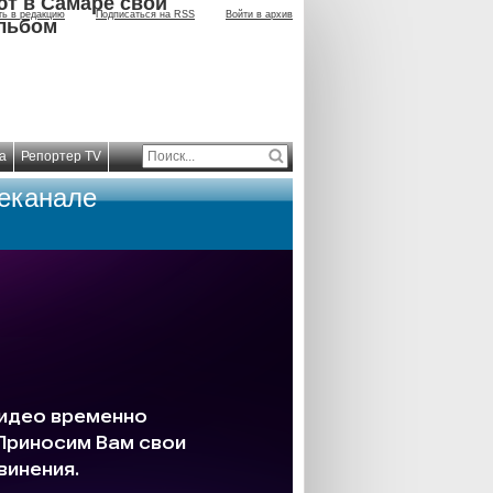
ют в Самаре свой
ть в редакцию
Подписаться на RSS
Войти в архив
льбом
а
Репортер TV
леканале