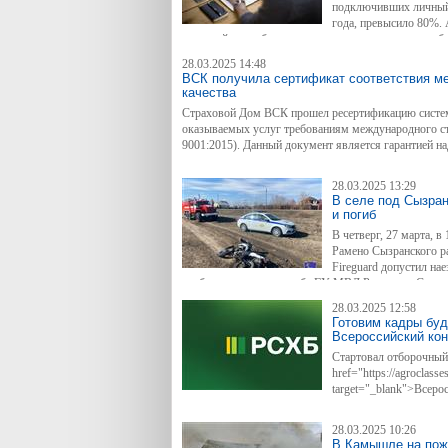
подключивших личный 
года, превысило 80%.
системой самообслуживания ежегодно становится б
увеличивается число операций, проведенных клиен
28.03.2025 14:48
сервис пользуется у жителей Самары, Тольятти, Сыз
ВСК получила сертификат соответствия 
Похвистневского районов.
качества
Страховой Дом ВСК прошел ресертификацию систе
оказываемых услуг требованиям международного с
9001:2015). Данный документ является гарантией на
компании.
28.03.2025 13:29
В селе под Сызран
и погиб
В четверг, 27 марта, в
Рамено Сызранского р
Fireguard допустил нае
сообщили в пресс-службе ГУ МВД России по Самарс
28.03.2025 12:58
Готовим кадры буд
Всероссийский кон
Стартовал отборочный 
href="https://agroclasse
target="_blank">Всеро
материалов для учеников агротехнологических клас
номинации получат денежные призы — по 250 и 300 
28.03.2025 10:26
В Камышле на пожа