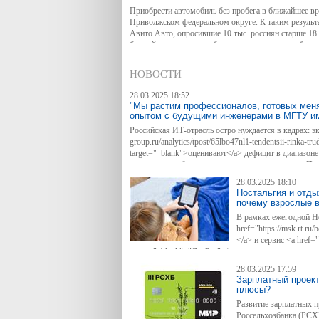
Приобрести автомобиль без пробега в ближайшее в
Приволжском федеральном округе. К таким резуль
Авито Авто, опросившие 10 тыс. россиян старше 18 
ближайшее время приобретение нового автомобиля, 
покупке.
НОВОСТИ
28.03.2025 18:52
"Мы растим профессионалов, готовых меня
опытом с будущими инженерами в МГТУ и
Российская ИТ-отрасль остро нуждается в кадрах: экс
group.ru/analytics/tpost/65lbo47nl1-tendentsii-rinka-trud
target="_blank">оценивают</a> дефицит в диапазон
что серьезно обостряет конкуренцию за таланты. Пр
джунов, требует от работодателей новых подходов 
28.03.2025 18:10
привлечение и развитие начинающих специалистов —
Ностальгия и отды
решает комплексно. Например, холдинг организует в
почему взрослые в
реальных проектах, над которыми сегодня работают
В рамках ежегодной Не
href="https://msk.rt.r
</a> и сервис <a href="h
target="_blank">"ЛитРес"</a> опросили своих взрос
интересны детские и подростковые произведения. В 
28.03.2025 17:59
респондентов старше 18 лет. Результаты показали в
Зарплатный проект
среди взрослой аудитории вне зависимости от наличи
плюсы?
Развитие зарплатных п
Россельхозбанка (РСХ