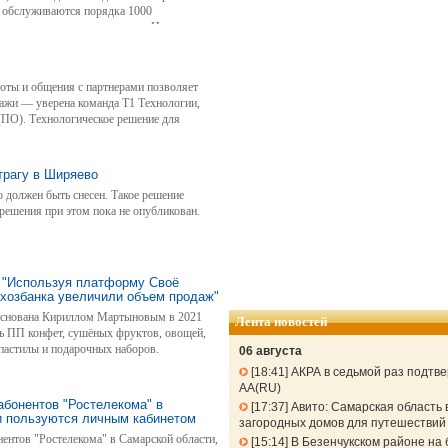
 обслуживаются порядка 1000
гропромышленного комплекса. Но
олько для аграриев, но и для всех
боты и общения с партнерами позволяет
дажи — уверена команда Т1 Технологии,
(ПО). Технологическое решение для
 ходе встречи резидентов инновационного
трагу в Ширяево
 должен быть снесен. Такое решение
решения при этом пока не опубликован.
 "Используя платформу Своё
ьхозбанка увеличили объем продаж"
основана Кириллом Мартыновым в 2021
Лента новостей
ль ПП конфет, сушёных фруктов, овощей,
 пастилы и подарочных наборов.
06 августа
18:41
АКРА в седьмой раз подтв
АА(RU)
бонентов "Ростелекома" в
17:37
Авито: Самарская область 
и пользуются личным кабинетом
загородных домов для путешествий 
ентов "Ростелекома" в Самарской области,
15:14
В Безенчукском районе на 