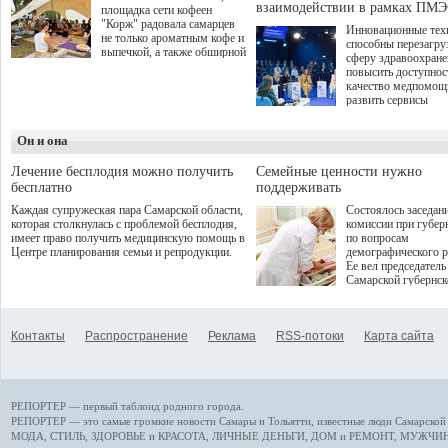
взаимодействии в рамках ПМЭ
площадка сети кофеен
"Корж" радовала самарцев
Инновационные тех
не только ароматным кофе и
способны перезагру
выпечкой, а также обширной
сферу здравоохран
оздоровительной
повысить доступнос
программой. Спортивный
качество медпомощ
дебют пришёлся на начало
развить сервисы
летнего сезона. Команда
превентивной меди
сети кофеен ввела активную
Однако сфера MedT
деятельность в жизни для
Он и она
сталкивается с
гостей и самарцев.
определенными бар
К ним можно отнес
Лечение бесплодия можно получить
Семейные ценности нужно
регуляторные огран
бесплатно
поддерживать
этические вопросы,
Каждая супружеская пара Самарской области,
Состоялось заседан
возникающие при ра
которая столкнулась с проблемой бесплодия,
комиссии при губер
данными пациентов
имеет право получить медицинскую помощь в
по вопросам
более динамичного 
Центре планирования семьи и репродукции.
демографического р
проникновения инн
Ее вел председатель
сегмент необходимо
Самарской губернс
отраслевое взаимод
Виктор Сазонов.
государства, медиц
клиник и страховых
компаний. Об этом
Контакты
Распространение
Реклама
RSS-потоки
Карта сайта
рассказала Ольга С
член Совета директ
Страхового Дома В
ходе сессии "Развит
медицинских техно
РЕПОРТЕР — первый таблоид родного города.
ключ к повышению
качества жизни" в 
РЕПОРТЕР — это
самые громкие новости
Самары и Тольятти,
известные люди
Самарской 
ПМЭФ 2025. В дис
МОДА, СТИЛЬ
,
ЗДОРОВЬЕ и КРАСОТА
,
ЛИЧНЫЕ ДЕНЬГИ
,
ДОМ и РЕМОНТ
,
МУЖЧИН