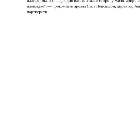
платформы. Это еще один важный шаг в сторону масштабиров
площадке", — прокомментировал Яков Пейсахзон, директор Ав
партнерств.