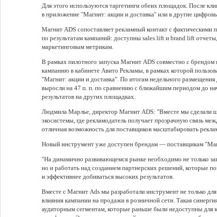
Для этого используются таргетинги обеих площадок. После кли
в приложение "Магнит: акции и доставка" или в другие цифров
Магнит ADS сопоставляет рекламный контакт с фактическими п
по результатам кампаний: доступны sales lift и brand lift отчет
маркетинговым метрикам.
В рамках пилотного запуска Магнит ADS совместно с брендом 
кампанию в кабинете Авито Рекламы, в рамках которой пользов
"Магнит: акции и доставка". По итогам недельного размещени
выросли на 47 п. п. по сравнению с ближайшим периодом до на
результатов на других площадках.
Людмила Марлье, директор Магнит ADS: "Вместе мы сделали ша
экосистемы, где рекламодатель получает прозрачную связь ме
отличная возможность для поставщиков масштабировать рекла
Новый инструмент уже доступен брендам — поставщикам "Маг
"На динамично развивающемся рынке необходимо не только за
но и работать над созданием партнерских решений, которые п
и эффективнее добиваться высоких результатов.
Вместе с Магнит Ads мы разработали инструмент не только для
влияния кампании на продажи в розничной сети. Такая синерги
аудиторным сегментам, которые раньше были недоступны для к