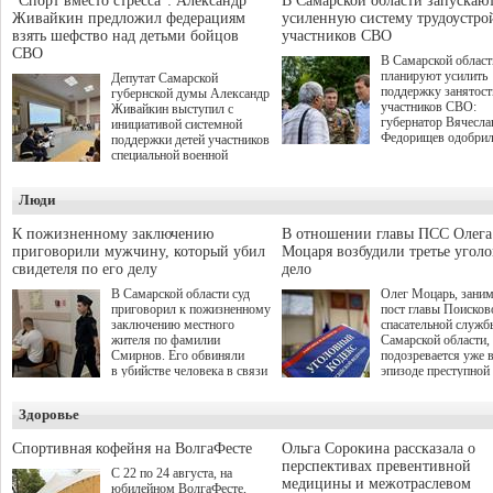
"Спорт вместо стресса": Александр
В Самарской области запускаю
Живайкин предложил федерациям
усиленную систему трудоустро
взять шефство над детьми бойцов
участников СВО
СВО
В Самарской област
планируют усилить
Депутат Самарской
поддержку занятост
губернской думы Александр
участников СВО:
Живайкин выступил с
губернатор Вячесла
инициативой системной
Федорищев одобри
поддержки детей участников
инициативы депутат
специальной военной
Самарской Губернс
операции через спортивные
Думы Александра
секции. Он озвучил ее на
Люди
Живайкина, направ
стратегической сессии
на трудоустройство 
"Помощь фронту и семьям
спокойную адаптац
участников СВО", которая
К пожизненному заключению
В отношении главы ПСС Олега
мирной жизни.
прошла в Отрадном 7
приговорили мужчину, который убил
Моцаря возбудили третье угол
августа.
свидетеля по его делу
дело
В Самарской области суд
Олег Моцарь, зани
приговорил к пожизненному
пост главы Поисков
заключению местного
спасательной служб
жителя по фамилии
Самарской области,
Смирнов. Его обвиняли
подозревается уже 
в убийстве человека в связи
эпизоде преступной
с выполнением
деятельности. Возб
им общественного долга.
третье уголовное де
Здоровье
о превышении полн
а сам он находится
Спортивная кофейня на ВолгаФесте
Ольга Сорокина рассказала о
перспективах превентивной
С 22 по 24 августа, на
медицины и межотраслевом
юбилейном ВолгаФесте,