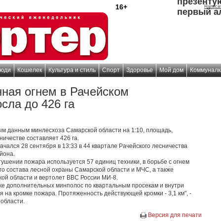
презенту
16+
Написа
первый а
юди
Кошелек
Культура и стиль
Спорт
Здоровье
Мой дом
Коммуналк
ная огнем в Рачейском
сла до 426 га
ным данным минлесхоза Самарской области на 1:10, площадь,
ничестве составляет 426 га.
ачался 28 сентября в 13:33 в 44 квартале Рачейского лесничества
йона.
 тушении пожара используется 57 единиц техники, в борьбе с огнем
го состава лесной охраны Самарской области и МЧС, а также
ой области и вертолет ВВС России МИ-8.
е дополнительных минполос по квартальным просекам и внутри
 на кромке пожара. Протяженность действующей кромки - 3,1 км", -
области.
Версия для печати