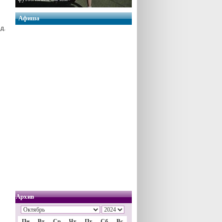
Афиша
д.
Архив
Пн
Вт
Ср
Чт
Пт
Сб
Вс