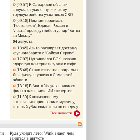
09:57
В Самарской области
запускают усиленную систему
трудоустройства участников СВО
09:18
Помним, гордимся:
"Ростелеком", Единая Россия и
"Леста" проведут кибертурнир "Битва
за Москву"
04 августа
18:45
Авито расширяет доставку
крупногабарита с "Байкал Сервис"
17:07
Нутрициолог ВСК назвала
здоровую альтернативу чаю и кофе
15:48
Стала известна программа
Дня физкультурника в Самарской
области
13:18
В Авито Услугах появился
фильтр для поиска ИИ-экспертов
11:30
К пожизненному
заключению приговорили мужчину,
который убил свидетеля по его делу
Все новости
ли
Куда уходит лето: Wink знает, чем
заняться в августе