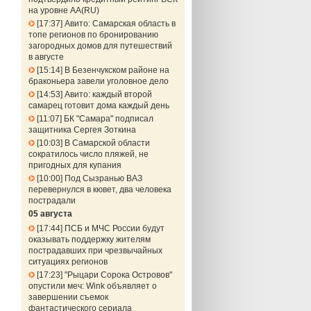
на уровне АА(RU)
17:37
Авито: Самарская область в
топе регионов по бронированию
загородных домов для путешествий
в августе
15:14
В Безенчукском районе на
браконьера завели уголовное дело
14:53
Авито: каждый второй
самарец готовит дома каждый день
11:07
БК "Самара" подписал
защитника Сергея Зоткина
10:03
В Самарской области
сократилось число пляжей, не
пригодных для купания
10:00
Под Сызранью ВАЗ
перевернулся в кювет, два человека
пострадали
05 августа
17:44
ПСБ и МЧС России будут
оказывать поддержку жителям
пострадавших при чрезвычайных
ситуациях регионов
17:23
"Рыцари Сорока Островов"
опустили меч: Wink объявляет о
завершении съемок
фантастического сериала