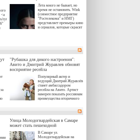
Лета много не бывает, но
время не остановить. Wink
вого
(совместное предприятие
 <a
"Ростелекома" и НМГ)
s/rytsari-
представляет премьеры кино
26"
и сериалов, которые скрасят
и
удлиняющиеся вечера
последнего летнего месяца.
атра
И пусть <a
href="https://wink.ru/series/kholod-
ма"
year-2026"
target="_blank">"Холод"
</a> (18+) останется только
вные
ут
"Рубашка для дикого настроения":
на экране — весь август по
ли
Авито и Дмитрий Журавлев обновят
четвергам продолжат
восприятие ресейла
выходить новые эпизоды
сериала, в котором
юк,
ют
Популярный актер и
беспощадным возмездием в
ьма
ведущий Дмитрий Журавлёв
духе графа Монте-Кристо
станет амбассадором
занимается наша
за
ресейла на Авито. Артист
современница.
намерен показать россиянам
, а
по
преимущества вторичного
ов,
рынка и сделать покупку
тобы
товаров с историей нормой
лия
для современного и умного
й.
тно,
человека.
а"
Улица Молодогвардейская в Самаре
ов
может стать пешеходной
 "И
В Самаре ул.
Молодогвардейская на
ении