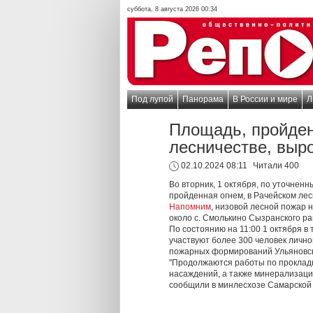
суббота, 8 августа 2026 00:34
Под лупой
Панорама
В России и мире
Л
Площадь, пройден
лесничестве, выро
02.10.2024 08:11
Читали 400
Во вторник, 1 октября, по уточнен
пройденная огнем, в Рачейском лес
Напомним
, низовой лесной пожар н
около с. Смолькино Сызранского ра
По состоянию на 11:00 1 октября в
участвуют более 300 человек лично
пожарных формирований Ульяновск
"Продолжаются работы по прокладк
насаждений, а также минерализация
сообщили в минлесхозе Самарской 