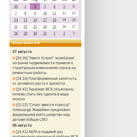
30
1
2
3
4
5
6
7
8
9
10
11
12
13
14
15
16
17
18
19
20
21
22
23
24
25
26
27
28
29
30
31
1
2
3
Лента новостей
07 августа
20:39
"Авито Услуги": колебания
на рынке недвижимости привели к
структурным изменениям спроса на
ремонтные работы
18:16
Платформенная занятость:
от активного роста к зрелости
16:42
Терапевт ВСК объяснила,
почему спать без одеяла в жару
опасно
15:22
"Спорт вместо стресса":
Александр Живайкин предложил
федерациям взять шефство над
детьми бойцов СВО
06 августа
18:41
АКРА в седьмой раз
подтвердило кредитный рейтинг ВСК