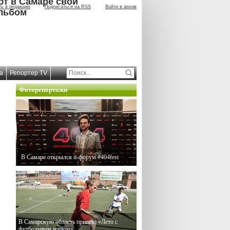
ют в Самаре свой
ть в редакцию
Подписаться на RSS
Войти в архив
льбом
а
Репортер TV
Фоторепортажи
В Самаре открылся it-форум #404fest
В Самарскую область пришло «Лето с
футбольным мячом»