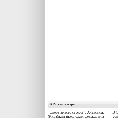
В России и мире
"Спорт вместо стресса": Александр
В С
Живайкин предложил федерациям
уси