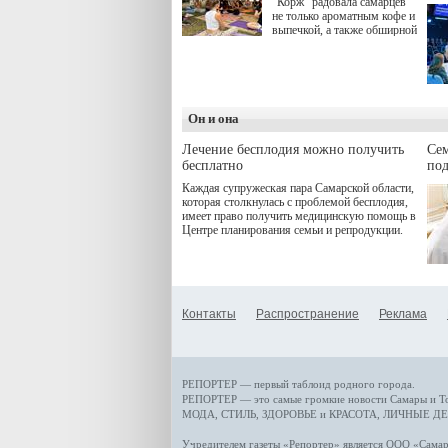
"Корж" радовала самарцев
не только ароматным кофе и
выпечкой, а также обширной
оздоровительной
программой. Спортивный
дебют пришёлся на начало
летнего сезона. Команда
сети кофеен ввела активную
деятельность в жизни для
Он и она
гостей и самарцев.
Лечение бесплодия можно получить
Се
бесплатно
по
Каждая супружеская пара Самарской области,
которая столкнулась с проблемой бесплодия,
имеет право получить медицинскую помощь в
Центре планирования семьи и репродукции.
Контакты
Распространение
Реклама
РЕПОРТЕР — первый таблоид родного города.
РЕПОРТЕР — это
самые громкие новости
Самары и Т
МОДА, СТИЛЬ
,
ЗДОРОВЬЕ и КРАСОТА
,
ЛИЧНЫЕ ДЕ
Учредителем газеты «Репортер» является ООО «Сам