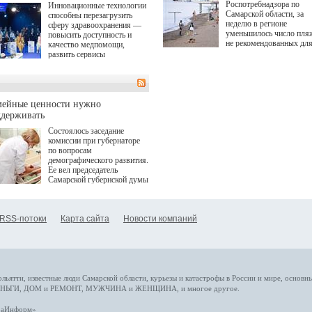
Роспотребнадзора по
Инновационные технологии
Самарской области, за
способны перезагрузить
неделю в регионе
сферу здравоохранения —
уменьшилось число пля
повысить доступность и
не рекомендованных дл
качество медпомощи,
купания.
развить сервисы
превентивной медицины.
Однако сфера MedTech
сталкивается с
определенными барьерами.
К ним можно отнести
мейные ценности нужно
регуляторные ограничения,
ддерживать
этические вопросы,
Состоялось заседание
возникающие при работе с
комиссии при губернаторе
данными пациентов. Для
по вопросам
более динамичного роста
демографического развития.
проникновения инноваций в
Ее вел председатель
сегмент необходимо кросс-
Самарской губернской думы
отраслевое взаимодействие
Виктор Сазонов.
государства, медицинских
клиник и страховых
компаний. Об этом
RSS-потоки
Карта сайта
Новости компаний
рассказала Ольга Сорокина,
член Совета директоров
Страхового Дома ВСК в
ходе сессии "Развитие
медицинских технологий —
ключ к повышению
качества жизни" в рамках
ольятти,
известные люди
Самарской области, курьезы и катастрофы
в России и мире
, основн
ПМЭФ 2025. В дискуссии
НЬГИ
,
ДОМ и РЕМОНТ
,
МУЖЧИНА и ЖЕНЩИНА
, и многое
другое
.
также приняли участие
Министр здравоохранения
араИнформ»