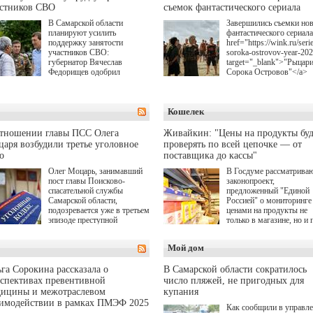
астников СВО
съемок фантастического сериала
В Самарской области
Завершились съемки но
планируют усилить
фантастического сериала
поддержку занятости
href="https://wink.ru/serie
участников СВО:
soroka-ostrovov-year-20
губернатор Вячеслав
target="_blank">"Рыцар
Федорищев одобрил
Сорока Островов"</a>
инициативы депутата
(18+) для онлайн-киноте
Самарской Губернской
Wink (совместное
Думы Александра
предприятие "Ростелеко
Кошелек
Живайкина, направленные
и НМГ) по мотивам
на трудоустройство и более
одноименного романа
спокойную адаптацию к
Сергея Лукьяненко. Гла
отношении главы ПСС Олега
Живайкин: "Цены на продукты буд
мирной жизни.
роли в проекте исполни
аря возбудили третье уголовное
проверять по всей цепочке — от
Артем Кошман, Полина
о
поставщика до кассы"
Гухман, Вероника
Устимова, Олег Савост
Олег Моцарь, занимавший
В Госдуме рассматрива
Святослав Рогожан, Куз
пост главы Поисково-
законопроект,
Котрелёв, Никита
спасательной службы
предложенный "Единой
Кологривый, Елисей
Самарской области,
Россией" о мониторинге 
Чучилин, Александра
подозревается уже в третьем
ценами на продукты не
Нестерова, Ника Жукова
эпизоде преступной
только в магазине, но и 
также Михаил Пореченк
деятельности. Возбуждено
всей цепочке — от
Александр Обласов,
третье уголовное дело
поставщика до кассы. Ч
Мой дом
Дмитрий Куличков и Ю
о превышении полномочий,
в момент резкого
Волкова в роли родителе
а сам он находится в СИЗО.
подорожания было поня
Режиссер-постановщик
где именно цена "поехал
га Сорокина рассказала о
В Самарской области сократилось
проекта — Егор Чичкан
вверх и кто её разогнал.
спективах превентивной
число пляжей, не пригодных для
(сериалы "Комбинация",
дицины и межотраслевом
купания
снова здравствуйте!").
аимодействии в рамках ПМЭФ 2025
Как сообщили в управл