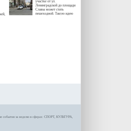
участке от ул.
Ленинградской до площади
Славы может стать
пешеходной. Такую идею
жей,
озвучила министр
я
градостроительной политики
Самарской области
Екатерина Семенова.
ые
события за неделю
в сферах:
СПОРТ
,
КУЛЬТУРА,