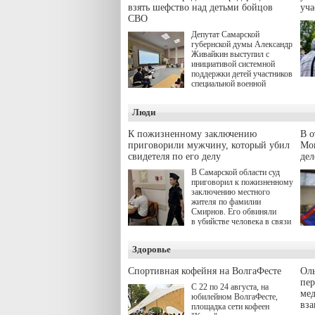
взять шефство над детьми бойцов
уч
СВО
Депутат Самарской
губернской думы Александр
Живайкин выступил с
инициативой системной
поддержки детей участников
специальной военной
операции через спортивные
секции. Он озвучил ее на
Люди
стратегической сессии
"Помощь фронту и семьям
участников СВО", которая
К пожизненному заключению
В 
прошла в Отрадном 7
приговорили мужчину, который убил
Моц
августа.
свидетеля по его делу
дел
В Самарской области суд
приговорил к пожизненному
заключению местного
жителя по фамилии
Смирнов. Его обвиняли
в убийстве человека в связи
с выполнением
им общественного долга.
Здоровье
Спортивная кофейня на ВолгаФесте
Оль
пер
С 22 по 24 августа, на
ме
юбилейном ВолгаФесте,
вз
площадка сети кофеен