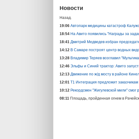
Новости
Назад.
19:06
Автопарк медицины катастроф Калужс
18:54
На Авито появились "Награды за зад
18:41
Дмитрий Медведев избран председате
14:12
В Самаре построят центр водных вид
13:28
Владимир Теряев возглавил "Мультика
12:46
Эльфы и Синий трактор: Авито запус
12:13
Движение по ж/д мосту в районе Кине
12:01
Т1 Интеграция предложит заказчикам
10:12
Рекордсмен "Жигулевской мили" смог р
08:11
Площадь, пройденная огнем в Рачейск