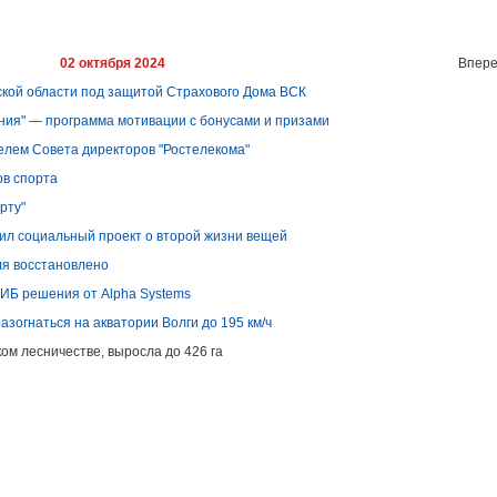
02 октября 2024
Впере
кой области под защитой Страхового Дома ВСК
ания" — программа мотивации с бонусами и призами
лем Совета директоров "Ростелекома"
ов спорта
рту"
тил социальный проект о второй жизни вещей
ля восстановлено
 ИБ решения от Alpha Systems
азогнаться на акватории Волги до 195 км/ч
ом лесничестве, выросла до 426 га