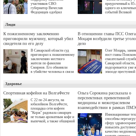
участников СВО:
приуроченный к 85
губернатор Вячеслав
одного из ключевы
Федорищев одобрил
событий Великой
инициативы депутата
Отечественной войн
Самарской Губернской
Организаторами
Люди
Думы Александра
соревнования по он
Живайкина, направленные
игре "Мир танков"
на трудоустройство и более
выступили "Ростеле
К пожизненному заключению
В отношении главы ПСС Олега
спокойную адаптацию к
партия "Единая Рос
приговорили мужчину, который убил
Моцаря возбудили третье угол
мирной жизни.
игровая студия "Лес
свидетеля по его делу
дело
Музей Победы.
В Самарской области суд
Олег Моцарь, зани
приговорил к пожизненному
пост главы Поисков
заключению местного
спасательной служб
жителя по фамилии
Самарской области,
Смирнов. Его обвиняли
подозревается уже 
в убийстве человека в связи
эпизоде преступной
с выполнением
деятельности. Возб
им общественного долга.
третье уголовное де
Здоровье
о превышении полн
а сам он находится
Спортивная кофейня на ВолгаФесте
Ольга Сорокина рассказала о
перспективах превентивной
С 22 по 24 августа, на
медицины и межотраслевом
юбилейном ВолгаФесте,
взаимодействии в рамках ПМЭ
площадка сети кофеен
"Корж" радовала самарцев
Инновационные тех
не только ароматным кофе и
способны перезагру
выпечкой, а также обширной
сферу здравоохран
оздоровительной
повысить доступнос
программой. Спортивный
качество медпомощ
дебют пришёлся на начало
развить сервисы