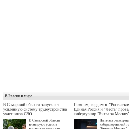
В России и мире
В Самарской области запускают
Помним, гордимся: "Ростелеко
усиленную систему трудоустройства
Единая Россия и "Леста" прове
участников СВО
кибертурнир "Битва за Москву
В Самарской области
Началась регистрац
планируют усилить
киберспортивный т
поддержку занятости
"Битва за Москву",