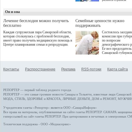
летнего сезона. Команда
превентивной меди
сети кофеен ввела активную
Однако сфера MedT
деятельность в жизни для
Он и она
сталкивается с
гостей и самарцев.
определенными бар
К ним можно отнес
Лечение бесплодия можно получить
Семейные ценности нужно
регуляторные огран
бесплатно
поддерживать
этические вопросы,
Каждая супружеская пара Самарской области,
Состоялось заседан
возникающие при ра
которая столкнулась с проблемой бесплодия,
комиссии при губер
данными пациентов
имеет право получить медицинскую помощь в
по вопросам
более динамичного 
Центре планирования семьи и репродукции.
демографического р
проникновения инн
Ее вел председатель
сегмент необходимо
Самарской губернс
отраслевое взаимод
Виктор Сазонов.
государства, медиц
клиник и страховых
компаний. Об этом
Контакты
Распространение
Реклама
RSS-потоки
Карта сайта
рассказала Ольга С
член Совета директ
Страхового Дома В
ходе сессии "Развит
медицинских техно
РЕПОРТЕР — первый таблоид родного города.
ключ к повышению
качества жизни" в 
РЕПОРТЕР — это
самые громкие новости
Самары и Тольятти,
известные люди
Самарской 
ПМЭФ 2025. В дис
МОДА, СТИЛЬ
,
ЗДОРОВЬЕ и КРАСОТА
,
ЛИЧНЫЕ ДЕНЬГИ
,
ДОМ и РЕМОНТ
,
МУЖЧИН
также приняли учас
Министр здравоохр
Учредителем газеты «Репортер» является ООО «СамараИнформ»
РФ Михаил Мурашк
Все права на материалы, опубликованные на сайте газеты
РЕПОРТЕР
. САМАРА защищены. 
представители
гиперссылкой на сайт газеты РЕПОРТЕР. При цитировании в печатных и электронных С
Государственной Д
Общественной пала
Техническая поддержка - ООО «Медиасервис»
Аппарата Правитель
также иностранных