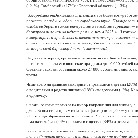
бронирований увеличилось на 75%, в Приморском — на 30%. Т
(+21%), Тамбовской (+17%) и Орловской областях (+13%).
"Загородный отдых летом становится всё более востребова
провести праздники вдали от городского шума. Планировать 
чтобы выбирать самые интересные и выгодные варианты — в
бронировали почти на неделю раньше, чем в 2025-м. И конечно
в квартирах на праздниках останавливались три человека, вкл
домах — компания из шести человек, обычно с двумя детьми"
коммерческий директор Авито Путешествий.
По данным опроса, проведенного аналитиками Авито Рекламы,
потратил на поездку в июньские праздники до 10 000 рублей на
Средние расходы составили около 27 800 рублей на одного, в
траты.
Чаще всего на длинные выходные отправлялись с детьми (28%)
с родителями и родственниками (18%) или друзьями (13%). Ка
в одиночку.
Онлайн-реклама повлияла на выбор направления или жилья у 59%
для 15% она стала одним из главных факторов, еще 23% учитыв
21% иногда обращали на нее внимание. Чаще всего на итоговый
и маркетплейсах (44%), реклама в соцсетях (34%) и реклама в 
"Больше половины путешественников, которые планировали по
иначе обращали внимание на онлайн-рекламу при выборе жиль