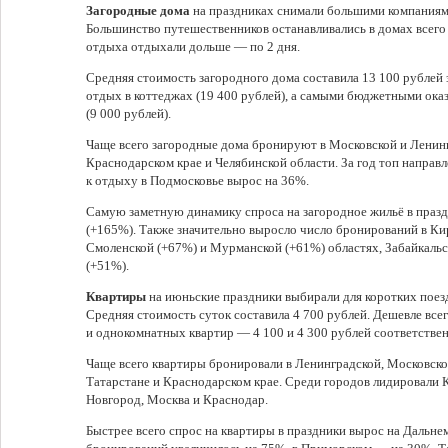
Загородные дома
на праздниках снимали большими компаниями,
Большинство путешественников останавливались в домах всего н
отдыха отдыхали дольше — по 2 дня.
Средняя стоимость загородного дома составила 13 100 рублей 
отдых в коттеджах (19 400 рублей), а самыми бюджетными оказа
(9 000 рублей).
Чаще всего загородные дома бронируют в Московской и Ленинг
Краснодарском крае и Челябинской области. За год топ направл
к отдыху в Подмосковье вырос на 36%.
Самую заметную динамику спроса на загородное жильё в празд
(+165%). Также значительно выросло число бронирований в Ки
Смоленской (+67%) и Мурманской (+61%) областях, Забайкальс
(+51%).
Квартиры
на июньские праздники выбирали для коротких поездо
Средняя стоимость суток составила 4 700 рублей. Дешевле все
и однокомнатных квартир — 4 100 и 4 300 рублей соответствен
Чаще всего квартиры бронировали в Ленинградской, Московско
Татарстане и Краснодарском крае. Среди городов лидировали 
Новгород, Москва и Краснодар.
Быстрее всего спрос на квартиры в праздники вырос на Дальне