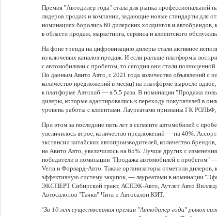
Премия "Автодилер года" стала для рынка профессиональной н
лидеров продаж и компании, задающие новые стандарты для отр
номинациях боролись 60 дилерских холдингов и автобрендов, 
в области продаж, маркетинга, сервиса и клиентского обслужив
На фоне тренда на цифровизацию дилеры стали активнее испол
из ключевых каналов продаж. И если раньше платформы воспри
с автомобилями с пробегом, то сегодня они стали полноценно
По данным Авито Авто, с 2021 года количество объявлений с 
количество предложений в месяц) на платформе выросло вдвое,
к платформе Автохаб — в 5,5 раза. В номинации "Продажа нов
дилеры, которые адаптировались к переходу покупателей в он
уровень работы с клиентами. Лауреатами признаны ГК РОЛЬФ
При этом за последние пять лет в сегменте автомобилей с проб
увеличилось втрое, количество предложений — на 40%. Ассорт
экспансии китайских автопроизводителей, количество брендов,
на Авито Авто, увеличилось на 65%. Лучше других с изменени
победители в номинации "Продажа автомобилей с пробегом" 
Verra и Форвард-Авто. Также организаторы отметили дилеров,
эффективную систему закупок, — лауреатами в номинации "Э
ЭКСПЕРТ Сибирский тракт, АСПЭК-Авто, Аутлет Авто Вилледж
Автосалонов "Тачки" Чита и Автосалон КИТ.
"За 10 лет существования премии "Автодилер года" рынок сил