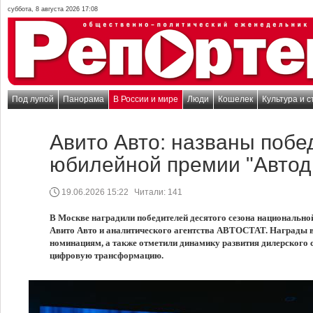
суббота, 8 августа 2026 17:08
Под лупой
Панорама
В России и мире
Люди
Кошелек
Культура и с
Авито Авто: названы побе
юбилейной премии "Автод
19.06.2026 15:22
Читали:
141
В Москве наградили победителей десятого сезона национально
Авито Авто и аналитического агентства АВТОСТАТ. Награды 
номинациям, а также отметили динамику развития дилерского
цифровую трансформацию.