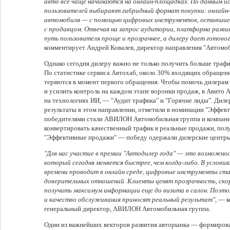
авто все чаще начинаются на онлайн-площадках. По данным и
пользователей выбирают гибридный формат покупки: онлайн-
автомобиля — с помощью цифровых инструментов, оставшиес
с продавцом. Отвечая на запрос аудитории, платформа разви
путь пользователя проще и прозрачнее, а дилеру дает готовог
комментирует Андрей Ковалев, директор направления "Автомоб
Однако сегодня дилеру важно не только получить больше трафик
По статистике сервиса Автохаб, около 30% входящих обращен
теряются в момент первого обращения. Чтобы помочь дилерам 
и усилить контроль на каждом этапе воронки продаж, в Авито
на технологиях ИИ, — "Аудит трафика" и "Горячие лиды". Диле
результаты в этом направлении, отметили в номинации "Эффек
победителями стали АВИЛОН Автомобильная группа и компан
конвертировать качественный трафик в реальные продажи, пол
"Эффективные продажи" — победу одержали дилерские центр
"Для нас участие в премии "Автодилер года" — это возможно
который сегодня меняется быстрее, чем когда-либо. В условия
времени проводит в онлайн среде, цифровые инструменты ст
доверительных отношений. Клиенты ценят прозрачность, ско
получить максимум информации еще до визита в салон. Поэт
и качество обслуживания приносят реальный результат",
— к
генеральный директор, АВИЛОН Автомобильная группа.
Один из важнейших векторов развития авторынка — формирова