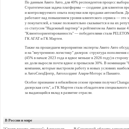
По данным Авито Авто, для 40% респондентов процесс выбора
Стратегическая задача платформы — создание для клиентов пр
и контролируемого опыта покупки или продажи автомобиля. Ди
работают над повышением уровня клиентского сервиса — это 
у покупателей, а также положительно сказывается и на их репу
со статусом "Надежный партнер" и рейтингом на Авито выше 4
"Клиентоориентированность" — победителями стали PELETON
ГК АГАТ и ГК Мартен.
Также на прошедшем мероприятии эксперты Авито Авто обсуд
и на "внутреннюю логистику" дилеров: структура пополнения с
(45% в начале 2023 года и вдвое меньше в 2026 году) в сторо
их доли выросли почти вдвое и превысили 30%. В номинации "
компании, которые выстроили работу в новых условиях наибо
и АвтоСпецЦентр, Автохолдинг Аларм-Моторс и Панавто.
Особое признание в юбилейном сезоне премии получил Chang
дилерская сеть", а ГК Мартен стала обладателем специального 
за выдающийся вклад в развитие отрасли.
В России и мире