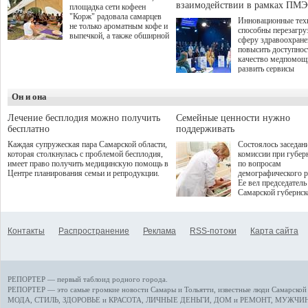
взаимодействии в рамках ПМЭ
площадка сети кофеен
"Корж" радовала самарцев
Инновационные тех
не только ароматным кофе и
способны перезагру
выпечкой, а также обширной
сферу здравоохран
оздоровительной
повысить доступнос
программой. Спортивный
качество медпомощ
дебют пришёлся на начало
развить сервисы
летнего сезона. Команда
превентивной меди
сети кофеен ввела активную
Однако сфера MedT
деятельность в жизни для
Он и она
сталкивается с
гостей и самарцев.
определенными бар
К ним можно отнес
Лечение бесплодия можно получить
Семейные ценности нужно
регуляторные огран
бесплатно
поддерживать
этические вопросы,
Каждая супружеская пара Самарской области,
Состоялось заседан
возникающие при ра
которая столкнулась с проблемой бесплодия,
комиссии при губер
данными пациентов
имеет право получить медицинскую помощь в
по вопросам
более динамичного 
Центре планирования семьи и репродукции.
демографического р
проникновения инн
Ее вел председатель
сегмент необходимо
Самарской губернс
отраслевое взаимод
Виктор Сазонов.
государства, медиц
клиник и страховых
компаний. Об этом
Контакты
Распространение
Реклама
RSS-потоки
Карта сайта
рассказала Ольга С
член Совета директ
Страхового Дома В
ходе сессии "Развит
медицинских техно
РЕПОРТЕР — первый таблоид родного города.
ключ к повышению
качества жизни" в 
РЕПОРТЕР — это
самые громкие новости
Самары и Тольятти,
известные люди
Самарской 
ПМЭФ 2025. В дис
МОДА, СТИЛЬ
,
ЗДОРОВЬЕ и КРАСОТА
,
ЛИЧНЫЕ ДЕНЬГИ
,
ДОМ и РЕМОНТ
,
МУЖЧИН