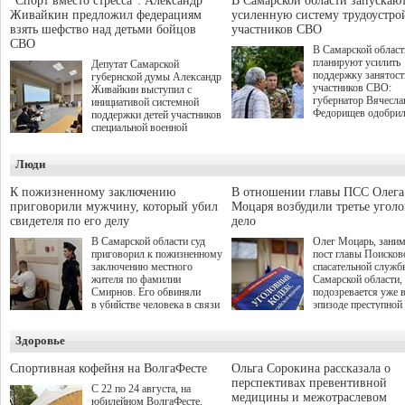
"Спорт вместо стресса": Александр
В Самарской области запускаю
Живайкин предложил федерациям
усиленную систему трудоустро
взять шефство над детьми бойцов
участников СВО
СВО
В Самарской област
планируют усилить
Депутат Самарской
поддержку занятост
губернской думы Александр
участников СВО:
Живайкин выступил с
губернатор Вячесла
инициативой системной
Федорищев одобри
поддержки детей участников
инициативы депутат
специальной военной
Самарской Губернс
операции через спортивные
Думы Александра
секции. Он озвучил ее на
Люди
Живайкина, направ
стратегической сессии
на трудоустройство 
"Помощь фронту и семьям
спокойную адаптац
участников СВО", которая
К пожизненному заключению
В отношении главы ПСС Олега
мирной жизни.
прошла в Отрадном 7
приговорили мужчину, который убил
Моцаря возбудили третье угол
августа.
свидетеля по его делу
дело
В Самарской области суд
Олег Моцарь, зани
приговорил к пожизненному
пост главы Поисков
заключению местного
спасательной служб
жителя по фамилии
Самарской области,
Смирнов. Его обвиняли
подозревается уже 
в убийстве человека в связи
эпизоде преступной
с выполнением
деятельности. Возб
им общественного долга.
третье уголовное де
Здоровье
о превышении полн
а сам он находится
Спортивная кофейня на ВолгаФесте
Ольга Сорокина рассказала о
перспективах превентивной
С 22 по 24 августа, на
медицины и межотраслевом
юбилейном ВолгаФесте,