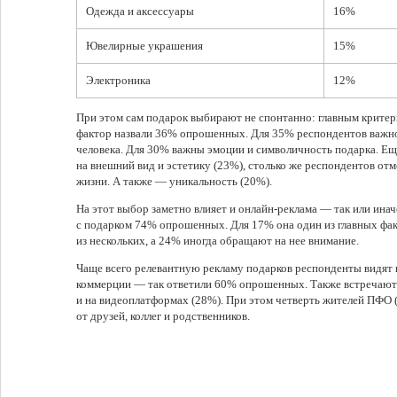
Одежда и аксессуары
16%
Ювелирные украшения
15%
Электроника
12%
При этом сам подарок выбирают не спонтанно: главным критер
фактор назвали 36% опрошенных. Для 35% респондентов важно
человека. Для 30% важны эмоции и символичность подарка. Ещ
на внешний вид и эстетику (23%), столько же респондентов от
жизни. А также — уникальность (20%).
На этот выбор заметно влияет и онлайн-реклама — так или ина
с подарком 74% опрошенных. Для 17% она один из главных фа
из нескольких, а 24% иногда обращают на нее внимание.
Чаще всего релевантную рекламу подарков респонденты видят
коммерции — так ответили 60% опрошенных. Также встречают 
и на видеоплатформах (28%). При этом четверть жителей ПФО 
от друзей, коллег и родственников.