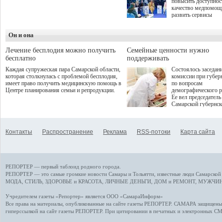
повысить доступнос
программой. Спортивный
качество медпомощ
дебют пришёлся на начало
развить сервисы
летнего сезона. Команда
превентивной меди
сети кофеен ввела активную
Однако сфера MedT
деятельность в жизни для
Он и она
сталкивается с
гостей и самарцев.
определенными бар
К ним можно отнес
Лечение бесплодия можно получить
Семейные ценности нужно
регуляторные огран
бесплатно
поддерживать
этические вопросы,
Каждая супружеская пара Самарской области,
Состоялось заседан
возникающие при ра
которая столкнулась с проблемой бесплодия,
комиссии при губер
данными пациентов
имеет право получить медицинскую помощь в
по вопросам
более динамичного 
Центре планирования семьи и репродукции.
демографического р
проникновения инн
Ее вел председатель
сегмент необходимо
Самарской губернс
отраслевое взаимод
Виктор Сазонов.
государства, медиц
клиник и страховых
компаний. Об этом
Контакты
Распространение
Реклама
RSS-потоки
Карта сайта
рассказала Ольга С
член Совета директ
Страхового Дома В
ходе сессии "Развит
медицинских техно
РЕПОРТЕР — первый таблоид родного города.
ключ к повышению
качества жизни" в 
РЕПОРТЕР — это
самые громкие новости
Самары и Тольятти,
известные люди
Самарской 
ПМЭФ 2025. В дис
МОДА, СТИЛЬ
,
ЗДОРОВЬЕ и КРАСОТА
,
ЛИЧНЫЕ ДЕНЬГИ
,
ДОМ и РЕМОНТ
,
МУЖЧИН
также приняли учас
Министр здравоохр
Учредителем газеты «Репортер» является ООО «СамараИнформ»
РФ Михаил Мурашк
Все права на материалы, опубликованные на сайте газеты
РЕПОРТЕР
. САМАРА защищены. 
представители
гиперссылкой на сайт газеты РЕПОРТЕР. При цитировании в печатных и электронных С
Государственной Д