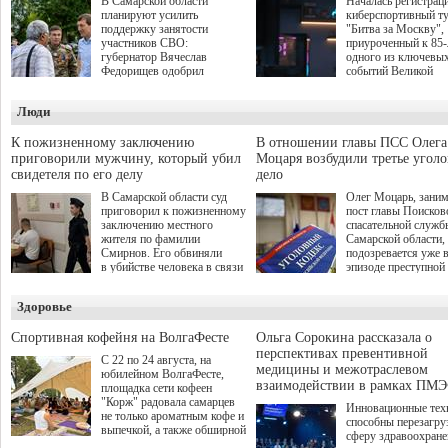
В Самарской области
Началась регистрац
планируют усилить
киберспортивный т
поддержку занятости
"Битва за Москву",
участников СВО:
приуроченный к 85
губернатор Вячеслав
одного из ключевы
Федорищев одобрил
событий Великой
инициативы депутата
Отечественной войн
Самарской Губернской
Организаторами
Люди
Думы Александра
соревнования по он
Живайкина, направленные
игре "Мир танков"
на трудоустройство и более
выступили "Ростеле
К пожизненному заключению
В отношении главы ПСС Олега
спокойную адаптацию к
партия "Единая Рос
приговорили мужчину, который убил
Моцаря возбудили третье угол
мирной жизни.
игровая студия "Лес
свидетеля по его делу
дело
Музей Победы.
В Самарской области суд
Олег Моцарь, зани
приговорил к пожизненному
пост главы Поисков
заключению местного
спасательной служб
жителя по фамилии
Самарской области,
Смирнов. Его обвиняли
подозревается уже 
в убийстве человека в связи
эпизоде преступной
с выполнением
деятельности. Возб
им общественного долга.
третье уголовное де
Здоровье
о превышении полн
а сам он находится
Спортивная кофейня на ВолгаФесте
Ольга Сорокина рассказала о
перспективах превентивной
С 22 по 24 августа, на
медицины и межотраслевом
юбилейном ВолгаФесте,
взаимодействии в рамках ПМЭ
площадка сети кофеен
"Корж" радовала самарцев
Инновационные тех
не только ароматным кофе и
способны перезагру
выпечкой, а также обширной
сферу здравоохран
оздоровительной