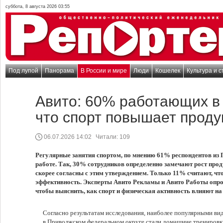
суббота, 8 августа 2026 03:55
Под лупой
Панорама
В России и мире
Люди
Кошелек
Культура и с
Авито: 60% работающих в
что спорт повышает проду
06.07.2026 14:02
Читали:
109
Регулярные занятия спортом, по мнению 61% респондентов из
работе. Так, 30% сотрудников определенно замечают рост про
скорее согласны с этим утверждением. Только 11% считают, чт
эффективность. Эксперты Авито Рекламы и Авито Работы опрос
чтобы выяснить, как спорт и физическая активность влияют на
Согласно результатам исследования, наиболее популярными ви
в Приволжском федеральном округе стали домашние трениров