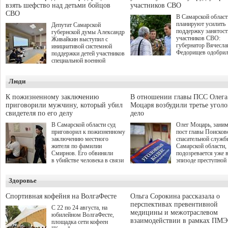
взять шефство над детьми бойцов
участников СВО
СВО
В Самарской област
планируют усилить
Депутат Самарской
поддержку занятост
губернской думы Александр
участников СВО:
Живайкин выступил с
губернатор Вячесла
инициативой системной
Федорищев одобри
поддержки детей участников
инициативы депутат
специальной военной
Самарской Губернс
операции через спортивные
Думы Александра
секции. Он озвучил ее на
Люди
Живайкина, направ
стратегической сессии
на трудоустройство 
"Помощь фронту и семьям
спокойную адаптац
участников СВО", которая
К пожизненному заключению
В отношении главы ПСС Олега
мирной жизни.
прошла в Отрадном 7
приговорили мужчину, который убил
Моцаря возбудили третье угол
августа.
свидетеля по его делу
дело
В Самарской области суд
Олег Моцарь, зани
приговорил к пожизненному
пост главы Поисков
заключению местного
спасательной служб
жителя по фамилии
Самарской области,
Смирнов. Его обвиняли
подозревается уже 
в убийстве человека в связи
эпизоде преступной
с выполнением
деятельности. Возб
им общественного долга.
третье уголовное де
Здоровье
о превышении полн
а сам он находится
Спортивная кофейня на ВолгаФесте
Ольга Сорокина рассказала о
перспективах превентивной
С 22 по 24 августа, на
медицины и межотраслевом
юбилейном ВолгаФесте,
взаимодействии в рамках ПМЭ
площадка сети кофеен