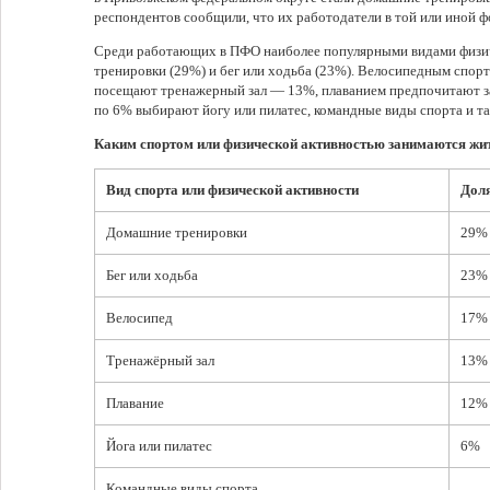
респондентов сообщили, что их работодатели в той или иной 
Среди работающих в ПФО наиболее популярными видами физич
тренировки (29%) и бег или ходьба (23%). Велосипедным спо
посещают тренажерный зал — 13%, плаванием предпочитают з
по 6% выбирают йогу или пилатес, командные виды спорта и т
Каким спортом или физической активностью занимаются ж
Вид спорта или физической активности
Доля
Домашние тренировки
29%
Бег или ходьба
23%
Велосипед
17%
Тренажёрный зал
13%
Плавание
12%
Йога или пилатес
6%
Командные виды спорта