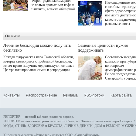
"Корж" радовала самарцев
Инновационные тех
не только ароматным кофе и
способны перезагру
выпечкой, а также обширной
сферу здравоохран
оздоровительной
повысить доступнос
программой. Спортивный
качество медпомощ
дебют пришёлся на начало
развить сервисы
летнего сезона. Команда
превентивной меди
сети кофеен ввела активную
Однако сфера MedT
деятельность в жизни для
Он и она
сталкивается с
гостей и самарцев.
определенными бар
К ним можно отнес
Лечение бесплодия можно получить
Семейные ценности нужно
регуляторные огран
бесплатно
поддерживать
этические вопросы,
Каждая супружеская пара Самарской области,
Состоялось заседан
возникающие при ра
которая столкнулась с проблемой бесплодия,
комиссии при губер
данными пациентов
имеет право получить медицинскую помощь в
по вопросам
более динамичного 
Центре планирования семьи и репродукции.
демографического р
проникновения инн
Ее вел председатель
сегмент необходимо
Самарской губернс
отраслевое взаимод
Виктор Сазонов.
государства, медиц
клиник и страховых
компаний. Об этом
Контакты
Распространение
Реклама
RSS-потоки
Карта сайта
рассказала Ольга С
член Совета директ
Страхового Дома В
ходе сессии "Развит
медицинских техно
РЕПОРТЕР — первый таблоид родного города.
ключ к повышению
качества жизни" в 
РЕПОРТЕР — это
самые громкие новости
Самары и Тольятти,
известные люди
Самарской 
ПМЭФ 2025. В дис
МОДА, СТИЛЬ
,
ЗДОРОВЬЕ и КРАСОТА
,
ЛИЧНЫЕ ДЕНЬГИ
,
ДОМ и РЕМОНТ
,
МУЖЧИН
также приняли учас
Министр здравоохр
Учредителем газеты «Репортер» является ООО «СамараИнформ»