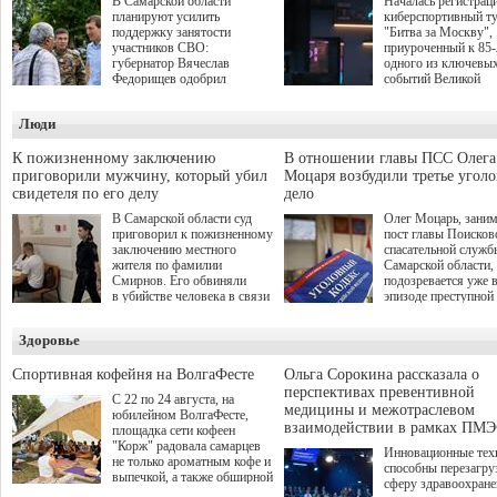
В Самарской области
Началась регистрац
планируют усилить
киберспортивный т
поддержку занятости
"Битва за Москву",
участников СВО:
приуроченный к 85
губернатор Вячеслав
одного из ключевы
Федорищев одобрил
событий Великой
инициативы депутата
Отечественной войн
Самарской Губернской
Организаторами
Люди
Думы Александра
соревнования по он
Живайкина, направленные
игре "Мир танков"
на трудоустройство и более
выступили "Ростеле
К пожизненному заключению
В отношении главы ПСС Олега
спокойную адаптацию к
партия "Единая Рос
приговорили мужчину, который убил
Моцаря возбудили третье угол
мирной жизни.
игровая студия "Лес
свидетеля по его делу
дело
Музей Победы.
В Самарской области суд
Олег Моцарь, зани
приговорил к пожизненному
пост главы Поисков
заключению местного
спасательной служб
жителя по фамилии
Самарской области,
Смирнов. Его обвиняли
подозревается уже 
в убийстве человека в связи
эпизоде преступной
с выполнением
деятельности. Возб
им общественного долга.
третье уголовное де
Здоровье
о превышении полн
а сам он находится
Спортивная кофейня на ВолгаФесте
Ольга Сорокина рассказала о
перспективах превентивной
С 22 по 24 августа, на
медицины и межотраслевом
юбилейном ВолгаФесте,
взаимодействии в рамках ПМЭ
площадка сети кофеен
"Корж" радовала самарцев
Инновационные тех
не только ароматным кофе и
способны перезагру
выпечкой, а также обширной
сферу здравоохран
оздоровительной