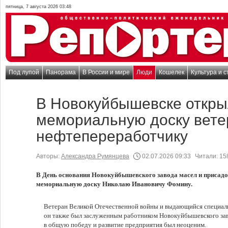
пятница, 7 августа 2026 03:48
Под лупой
Панорама
В России и мире
Люди
Кошелек
Культура и с
В Новокуйбышевске откр
мемориальную доску вете
нефтепереработчику
Авторы:
Александра Румянцева
02.07.2026 09:33
Читали:
15
В День основания Новокуйбышевского завода масел и присадо
мемориальную доску Николаю Ивановичу Фомину.
Ветеран Великой Отечественной войны и выдающийся специали
он также был заслуженным работником Новокуйбышевского заво
в общую победу и развитие предприятия был неоценим.