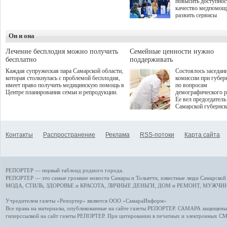
повысить доступнос
программой. Спортивный
качество медпомощ
дебют пришёлся на начало
развить сервисы
летнего сезона. Команда
превентивной меди
сети кофеен ввела активную
Однако сфера MedT
деятельность в жизни для
Он и она
сталкивается с
гостей и самарцев.
определенными бар
К ним можно отнес
Лечение бесплодия можно получить
Семейные ценности нужно
регуляторные огран
бесплатно
поддерживать
этические вопросы,
Каждая супружеская пара Самарской области,
Состоялось заседан
возникающие при ра
которая столкнулась с проблемой бесплодия,
комиссии при губер
данными пациентов
имеет право получить медицинскую помощь в
по вопросам
более динамичного 
Центре планирования семьи и репродукции.
демографического р
проникновения инн
Ее вел председатель
сегмент необходимо
Самарской губернс
отраслевое взаимод
Виктор Сазонов.
государства, медиц
клиник и страховых
компаний. Об этом
Контакты
Распространение
Реклама
RSS-потоки
Карта сайта
рассказала Ольга С
член Совета директ
Страхового Дома В
ходе сессии "Развит
медицинских техно
РЕПОРТЕР — первый таблоид родного города.
ключ к повышению
качества жизни" в 
РЕПОРТЕР — это
самые громкие новости
Самары и Тольятти,
известные люди
Самарской 
ПМЭФ 2025. В дис
МОДА, СТИЛЬ
,
ЗДОРОВЬЕ и КРАСОТА
,
ЛИЧНЫЕ ДЕНЬГИ
,
ДОМ и РЕМОНТ
,
МУЖЧИН
также приняли учас
Министр здравоохр
Учредителем газеты «Репортер» является ООО «СамараИнформ»
РФ Михаил Мурашк
Все права на материалы, опубликованные на сайте газеты
РЕПОРТЕР
. САМАРА защищены. 
представители
гиперссылкой на сайт газеты РЕПОРТЕР. При цитировании в печатных и электронных С
Государственной Д