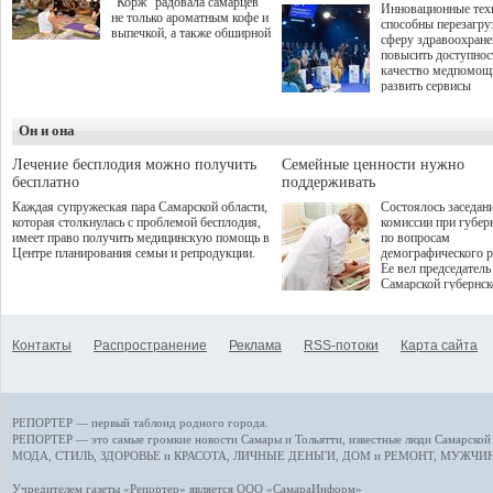
"Корж" радовала самарцев
Инновационные тех
не только ароматным кофе и
способны перезагру
выпечкой, а также обширной
сферу здравоохран
оздоровительной
повысить доступнос
программой. Спортивный
качество медпомощ
дебют пришёлся на начало
развить сервисы
летнего сезона. Команда
превентивной меди
сети кофеен ввела активную
Однако сфера MedT
деятельность в жизни для
Он и она
сталкивается с
гостей и самарцев.
определенными бар
К ним можно отнес
Лечение бесплодия можно получить
Семейные ценности нужно
регуляторные огран
бесплатно
поддерживать
этические вопросы,
Каждая супружеская пара Самарской области,
Состоялось заседан
возникающие при ра
которая столкнулась с проблемой бесплодия,
комиссии при губер
данными пациентов
имеет право получить медицинскую помощь в
по вопросам
более динамичного 
Центре планирования семьи и репродукции.
демографического р
проникновения инн
Ее вел председатель
сегмент необходимо
Самарской губернс
отраслевое взаимод
Виктор Сазонов.
государства, медиц
клиник и страховых
компаний. Об этом
Контакты
Распространение
Реклама
RSS-потоки
Карта сайта
рассказала Ольга С
член Совета директ
Страхового Дома В
ходе сессии "Развит
медицинских техно
РЕПОРТЕР — первый таблоид родного города.
ключ к повышению
качества жизни" в 
РЕПОРТЕР — это
самые громкие новости
Самары и Тольятти,
известные люди
Самарской 
ПМЭФ 2025. В дис
МОДА, СТИЛЬ
,
ЗДОРОВЬЕ и КРАСОТА
,
ЛИЧНЫЕ ДЕНЬГИ
,
ДОМ и РЕМОНТ
,
МУЖЧИН
также приняли учас
Министр здравоохр
Учредителем газеты «Репортер» является ООО «СамараИнформ»