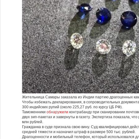
Жительница Самары заказала из Индии партию драгоценных кам
Чтобы избежать декларирования, в сопроводительных документах
300 индийских рупий (около 225,27 руб. по курсу ЦБ РФ).
Таможенники
обнаружили
контрабанду при сканировании почтов
двух зип‑пакетах и завернуты в газету. Экспертиза показала, чт
млн рублей.
Гражданка в суде признала свою вину. Суд квалифицировал дейс
средней тяжести и назначил штраф в размере 500 тыс. рублей.
Драгоценности и мобильный телефон, который использовался д