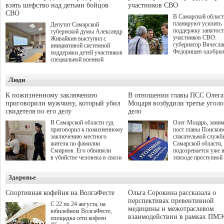
взять шефство над детьми бойцов
участников СВО
СВО
В Самарской област
планируют усилить
Депутат Самарской
поддержку занятост
губернской думы Александр
участников СВО:
Живайкин выступил с
губернатор Вячесла
инициативой системной
Федорищев одобри
поддержки детей участников
инициативы депутат
специальной военной
Самарской Губернс
операции через спортивные
Думы Александра
секции. Он озвучил ее на
Люди
Живайкина, направ
стратегической сессии
на трудоустройство 
"Помощь фронту и семьям
спокойную адаптац
участников СВО", которая
К пожизненному заключению
В отношении главы ПСС Олега
мирной жизни.
прошла в Отрадном 7
приговорили мужчину, который убил
Моцаря возбудили третье угол
августа.
свидетеля по его делу
дело
В Самарской области суд
Олег Моцарь, зани
приговорил к пожизненному
пост главы Поисков
заключению местного
спасательной служб
жителя по фамилии
Самарской области,
Смирнов. Его обвиняли
подозревается уже 
в убийстве человека в связи
эпизоде преступной
с выполнением
деятельности. Возб
им общественного долга.
третье уголовное де
Здоровье
о превышении полн
а сам он находится
Спортивная кофейня на ВолгаФесте
Ольга Сорокина рассказала о
перспективах превентивной
С 22 по 24 августа, на
медицины и межотраслевом
юбилейном ВолгаФесте,
взаимодействии в рамках ПМЭ
площадка сети кофеен