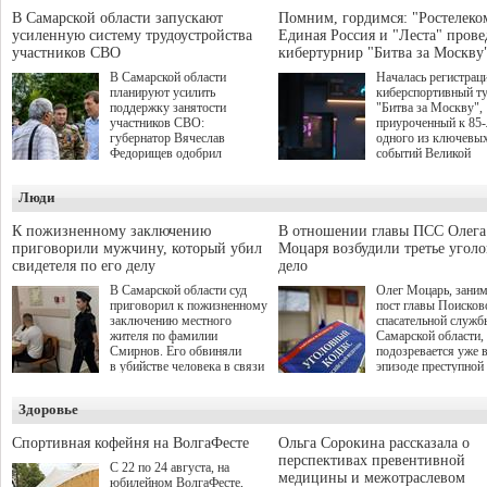
В Самарской области запускают
Помним, гордимся: "Ростелеко
усиленную систему трудоустройства
Единая Россия и "Леста" прове
участников СВО
кибертурнир "Битва за Москву
В Самарской области
Началась регистрац
планируют усилить
киберспортивный т
поддержку занятости
"Битва за Москву",
участников СВО:
приуроченный к 85
губернатор Вячеслав
одного из ключевы
Федорищев одобрил
событий Великой
инициативы депутата
Отечественной войн
Самарской Губернской
Организаторами
Люди
Думы Александра
соревнования по он
Живайкина, направленные
игре "Мир танков"
на трудоустройство и более
выступили "Ростеле
К пожизненному заключению
В отношении главы ПСС Олега
спокойную адаптацию к
партия "Единая Рос
приговорили мужчину, который убил
Моцаря возбудили третье угол
мирной жизни.
игровая студия "Лес
свидетеля по его делу
дело
Музей Победы.
В Самарской области суд
Олег Моцарь, зани
приговорил к пожизненному
пост главы Поисков
заключению местного
спасательной служб
жителя по фамилии
Самарской области,
Смирнов. Его обвиняли
подозревается уже 
в убийстве человека в связи
эпизоде преступной
с выполнением
деятельности. Возб
им общественного долга.
третье уголовное де
Здоровье
о превышении полн
а сам он находится
Спортивная кофейня на ВолгаФесте
Ольга Сорокина рассказала о
перспективах превентивной
С 22 по 24 августа, на
медицины и межотраслевом
юбилейном ВолгаФесте,