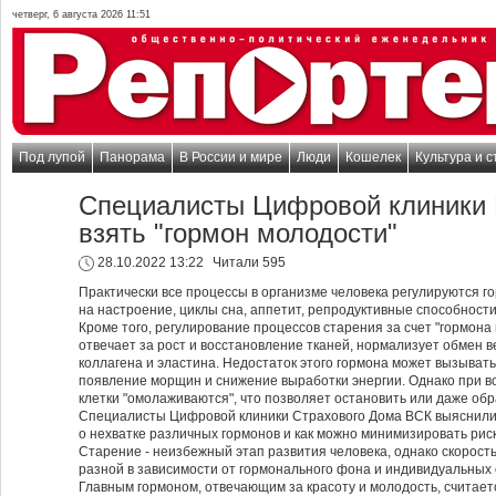
четверг, 6 августа 2026 11:51
Под лупой
Панорама
В России и мире
Люди
Кошелек
Культура и с
Специалисты Цифровой клиники 
взять "гормон молодости"
28.10.2022 13:22
Читали 595
Практически все процессы в организме человека регулируются г
на настроение, циклы сна, аппетит, репродуктивные способности
Кроме того, регулирование процессов старения за счет "гормона
отвечает за рост и восстановление тканей, нормализует обмен 
коллагена и эластина. Недостаток этого гормона может вызыват
появление морщин и снижение выработки энергии. Однако при 
клетки "омолаживаются", что позволяет остановить или даже об
Специалисты Цифровой клиники Страхового Дома ВСК выяснили,
о нехватке различных гормонов и как можно минимизировать рис
Старение - неизбежный этап развития человека, однако скорост
разной в зависимости от гормонального фона и индивидуальных 
Главным гормоном, отвечающим за красоту и молодость, считае