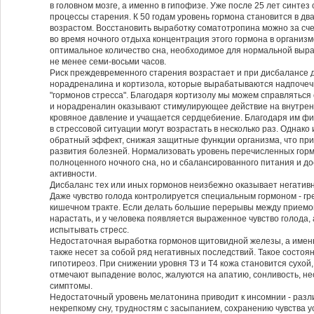
в головном мозге, а именно в гипофизе. Уже после 25 лет синте
процессы старения. К 50 годам уровень гормона становится в д
возрастом. Восстановить выработку соматотропина можно за сче
во время ночного отдыха концентрация этого гормона в организм
оптимальное количество сна, необходимое для нормальной выра
не менее семи-восьми часов.
Риск преждевременного старения возрастает и при дисбалансе д
норадреналина и кортизола, которые вырабатываются надпочечн
"гормонов стресса". Благодаря кортизолу мы можем справляться
и норадреналин оказывают стимулирующее действие на внутрен
кровяное давление и учащается сердцебиение. Благодаря им ф
в стрессовой ситуации могут возрастать в несколько раз. Однако
обратный эффект, снижая защитные функции организма, что при
развития болезней. Нормализовать уровень перечисленных горм
полноценного ночного сна, но и сбалансированного питания и д
активности.
Дисбаланс тех или иных гормонов неизбежно оказывает негативн
Даже чувство голода контролируется специальным гормоном - г
кишечном тракте. Если делать большие перерывы между приемо
нарастать, и у человека появляется выраженное чувство голода,
испытывать стресс.
Недостаточная выработка гормонов щитовидной железы, а именно
также несет за собой ряд негативных последствий. Такое состо
гипотиреоз. При снижении уровня Т3 и Т4 кожа становится сухой
отмечают выпадение волос, жалуются на апатию, сонливость, не
симптомы.
Недостаточный уровень мелатонина приводит к инсомнии - разл
некрепкому сну, трудностям с засыпанием, сохранению чувства у