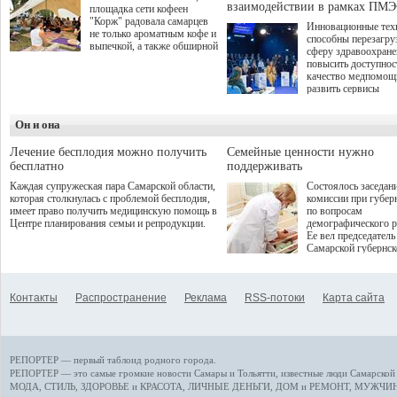
взаимодействии в рамках ПМЭ
площадка сети кофеен
"Корж" радовала самарцев
Инновационные тех
не только ароматным кофе и
способны перезагру
выпечкой, а также обширной
сферу здравоохран
оздоровительной
повысить доступнос
программой. Спортивный
качество медпомощ
дебют пришёлся на начало
развить сервисы
летнего сезона. Команда
превентивной меди
сети кофеен ввела активную
Однако сфера MedT
деятельность в жизни для
Он и она
сталкивается с
гостей и самарцев.
определенными бар
К ним можно отнес
Лечение бесплодия можно получить
Семейные ценности нужно
регуляторные огран
бесплатно
поддерживать
этические вопросы,
Каждая супружеская пара Самарской области,
Состоялось заседан
возникающие при ра
которая столкнулась с проблемой бесплодия,
комиссии при губер
данными пациентов
имеет право получить медицинскую помощь в
по вопросам
более динамичного 
Центре планирования семьи и репродукции.
демографического р
проникновения инн
Ее вел председатель
сегмент необходимо
Самарской губернс
отраслевое взаимод
Виктор Сазонов.
государства, медиц
клиник и страховых
компаний. Об этом
Контакты
Распространение
Реклама
RSS-потоки
Карта сайта
рассказала Ольга С
член Совета директ
Страхового Дома В
ходе сессии "Развит
медицинских техно
РЕПОРТЕР — первый таблоид родного города.
ключ к повышению
качества жизни" в 
РЕПОРТЕР — это
самые громкие новости
Самары и Тольятти,
известные люди
Самарской 
ПМЭФ 2025. В дис
МОДА, СТИЛЬ
,
ЗДОРОВЬЕ и КРАСОТА
,
ЛИЧНЫЕ ДЕНЬГИ
,
ДОМ и РЕМОНТ
,
МУЖЧИН