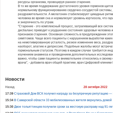
ресурсы организма, провоцируя раннее старение.
В то же время поддержание достаточного уровня гормонов щито
нормальному функционированию сердечно-сосудистой системы,
раздражительности. А мелатонин стабилизирует цикадные ритм
человека во время сна и нормализует уровень кортизола, что га
и энергичность по утрам.
"Старение - это комплексный процесс, затрагивающий все сист
дисбаланс приводит к ухудшению состояния здоровья человека 
признаков старения. Основная сложность в предупреждении этог
симптомов. Чаще всего пациенты с нарушением выработки каких
на немотивированную усталость, резкое изменение веса, раздр
наоборот, апатию и депрессию. Подобные жалобы могут встречат
гормональным статусом. Поэтому в каждом случае требуется ин
изучением анамнеза и проведением дополнительных исследовани
важно, чтобы сами пациенты внимательнее относились к своему
врача", - добавила врач общей практики, врач Цифровой клиники
Новости
Назад.
28 октября 2022
17:39
Страховой Дом ВСК получил награду за безупречную репутацию — 
15:34
В Самарской области 33 мобилизованных жителя вернулись домой
15:30
Двое тольяттинцев получили сроки за жестокую расправу над 91-