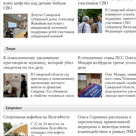
взять шефство над детьми бойцов
участников СВО
СВО
В Самарской област
планируют усилить
Депутат Самарской
поддержку занятост
губернской думы Александр
участников СВО:
Живайкин выступил с
губернатор Вячесла
инициативой системной
Федорищев одобри
поддержки детей участников
инициативы депутат
специальной военной
Самарской Губернс
операции через спортивные
Думы Александра
секции. Он озвучил ее на
Люди
Живайкина, направ
стратегической сессии
на трудоустройство 
"Помощь фронту и семьям
спокойную адаптац
участников СВО", которая
К пожизненному заключению
В отношении главы ПСС Олега
мирной жизни.
прошла в Отрадном 7
приговорили мужчину, который убил
Моцаря возбудили третье угол
августа.
свидетеля по его делу
дело
В Самарской области суд
Олег Моцарь, зани
приговорил к пожизненному
пост главы Поисков
заключению местного
спасательной служб
жителя по фамилии
Самарской области,
Смирнов. Его обвиняли
подозревается уже 
в убийстве человека в связи
эпизоде преступной
с выполнением
деятельности. Возб
им общественного долга.
третье уголовное де
Здоровье
о превышении полн
а сам он находится
Спортивная кофейня на ВолгаФесте
Ольга Сорокина рассказала о
перспективах превентивной
С 22 по 24 августа, на
медицины и межотраслевом
юбилейном ВолгаФесте,
взаимодействии в рамках ПМЭ
площадка сети кофеен