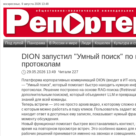
воскресенье, 9 августа 2026 13:48
Под лупой
Панорама
В России и мире
Люди
Кошелек
Культура и с
DION запустил "Умный поиск" по 
протоколам
29.05.2026 13:49
Читали 227
Платформа корпоративных коммуникаций DION (входит в ИТ-хол
— "Умный поиск", который помогает быстро находить нужную ин
протоколах. Решение построено на основе RAG-поиска (Retrieval
дополнительным поиском), который объединяет LLM и превраща
знаний для всей команды.
Теперь встречи — это не просто архив видео, к которому сложно
с которым можно работать в пару кликов. Пользователь задает в
находит ответ в доступных ему записях, показывает нужный фра
моменту обсуждения.
Новый функционал помогает быстрее восстанавливать контекст, 
время на повторном просмотре встреч. Это особенно важно для к
рабочих решений принимается именно на звонках и совещаниях