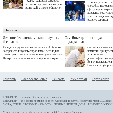
"Корж" радовала самарцев
Инновационные тех
не только ароматным кофе и
способны перезагру
выпечкой, а также обширной
сферу здравоохран
оздоровительной
повысить доступнос
программой. Спортивный
качество медпомощ
дебют пришёлся на начало
развить сервисы
летнего сезона. Команда
превентивной меди
сети кофеен ввела активную
Однако сфера MedT
деятельность в жизни для
Он и она
сталкивается с
гостей и самарцев.
определенными бар
К ним можно отнес
Лечение бесплодия можно получить
Семейные ценности нужно
регуляторные огран
бесплатно
поддерживать
этические вопросы,
Каждая супружеская пара Самарской области,
Состоялось заседан
возникающие при ра
которая столкнулась с проблемой бесплодия,
комиссии при губер
данными пациентов
имеет право получить медицинскую помощь в
по вопросам
более динамичного 
Центре планирования семьи и репродукции.
демографического р
проникновения инн
Ее вел председатель
сегмент необходимо
Самарской губернс
отраслевое взаимод
Виктор Сазонов.
государства, медиц
клиник и страховых
компаний. Об этом
Контакты
Распространение
Реклама
RSS-потоки
Карта сайта
рассказала Ольга С
член Совета директ
Страхового Дома В
ходе сессии "Развит
медицинских техно
РЕПОРТЕР — первый таблоид родного города.
ключ к повышению
качества жизни" в 
РЕПОРТЕР — это
самые громкие новости
Самары и Тольятти,
известные люди
Самарской 
ПМЭФ 2025. В дис
МОДА, СТИЛЬ
,
ЗДОРОВЬЕ и КРАСОТА
,
ЛИЧНЫЕ ДЕНЬГИ
,
ДОМ и РЕМОНТ
,
МУЖЧИН
также приняли учас
Министр здравоохр
Учредителем газеты «Репортер» является ООО «СамараИнформ»