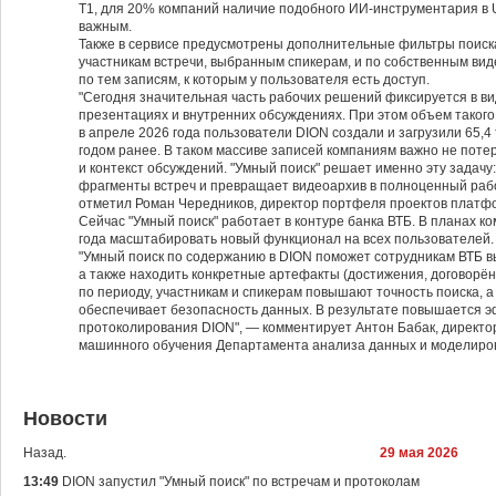
Т1, для 20% компаний наличие подобного ИИ-инструментария в
важным.
Также в сервисе предусмотрены дополнительные фильтры поиска
участникам встречи, выбранным спикерам, и по собственным вид
по тем записям, к которым у пользователя есть доступ.
"Сегодня значительная часть рабочих решений фиксируется в в
презентациях и внутренних обсуждениях. При этом объем такого 
в апреле 2026 года пользователи DION создали и загрузили 65,4 
годом ранее. В таком массиве записей компаниям важно не пот
и контекст обсуждений. "Умный поиск" решает именно эту задач
фрагменты встреч и превращает видеоархив в полноценный раб
отметил Роман Чередников, директор портфеля проектов платф
Сейчас "Умный поиск" работает в контуре банка ВТБ. В планах к
года масштабировать новый функционал на всех пользователей.
"Умный поиск по содержанию в DION поможет сотрудникам ВТБ в
а также находить конкретные артефакты (достижения, договорён
по периоду, участникам и спикерам повышают точность поиска, а
обеспечивает безопасность данных. В результате повышается 
протоколирования DION", — комментирует Антон Бабак, директо
машинного обучения Департамента анализа данных и моделиров
Новости
Назад.
29 мая 2026
13:49
DION запустил "Умный поиск" по встречам и протоколам