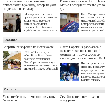
спокойную адаптац
участников СВО", которая
К пожизненному заключению
В отношении главы ПСС Олега
мирной жизни.
прошла в Отрадном 7
приговорили мужчину, который убил
Моцаря возбудили третье угол
августа.
свидетеля по его делу
дело
В Самарской области суд
Олег Моцарь, зани
приговорил к пожизненному
пост главы Поисков
заключению местного
спасательной служб
жителя по фамилии
Самарской области,
Смирнов. Его обвиняли
подозревается уже 
в убийстве человека в связи
эпизоде преступной
с выполнением
деятельности. Возб
им общественного долга.
третье уголовное де
Здоровье
о превышении полн
а сам он находится
Спортивная кофейня на ВолгаФесте
Ольга Сорокина рассказала о
перспективах превентивной
С 22 по 24 августа, на
медицины и межотраслевом
юбилейном ВолгаФесте,
взаимодействии в рамках ПМЭ
площадка сети кофеен
"Корж" радовала самарцев
Инновационные тех
не только ароматным кофе и
способны перезагру
выпечкой, а также обширной
сферу здравоохран
оздоровительной
повысить доступнос
программой. Спортивный
качество медпомощ
дебют пришёлся на начало
развить сервисы
летнего сезона. Команда
превентивной меди
сети кофеен ввела активную
Однако сфера MedT
деятельность в жизни для
Он и она
сталкивается с
гостей и самарцев.
определенными бар
К ним можно отнес
Лечение бесплодия можно получить
Семейные ценности нужно
регуляторные огран
бесплатно
поддерживать
этические вопросы,