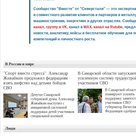
Сообщество "Вместе" от "Северстали" — это экспертн
и совместного развития клиентов и партнеров в металлу
машиностроении, энергетике и других отраслях. Сооб
канал
,
группу в VK
, канал в
MAX
,
канал на Rutube
, пред
новости, аналитику, кейсы и бесплатное обучение дл
компетенций и личностного роста.
В России и мире
"Спорт вместо стресса": Александр
В Самарской области запускаю
Живайкин предложил федерациям
усиленную систему трудоустро
взять шефство над детьми бойцов
участников СВО
СВО
В Самарской област
планируют усилить
Депутат Самарской
поддержку занятост
губернской думы Александр
участников СВО:
Живайкин выступил с
губернатор Вячесла
инициативой системной
Федорищев одобри
поддержки детей участников
инициативы депутат
специальной военной
Самарской Губернс
операции через спортивные
Думы Александра
секции. Он озвучил ее на
Люди
Живайкина, направ
стратегической сессии
на трудоустройство 
"Помощь фронту и семьям