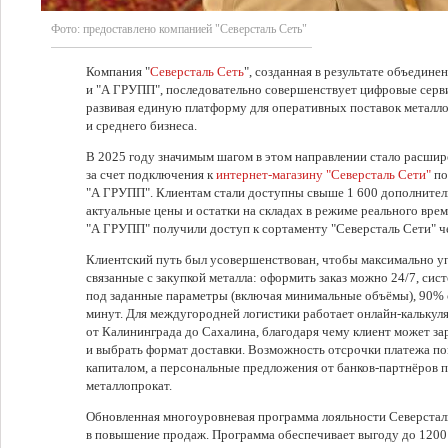
Фото:
предоставлено компанией "Северсталь Сеть"
Компания "
Северсталь Сеть
", созданная в результате объедин
и "А ГРУПП", последовательно совершенствует цифровые серв
развивая единую платформу для оперативных поставок металл
и среднего бизнеса.
В 2025 году значимым шагом в этом направлении стало расши
за счет подключения к
интернет-магазину "Северсталь Сети"
по
"А ГРУПП". Клиентам стали доступны свыше 1 600 дополнитель
актуальные цены и остатки на складах в режиме реального вр
"А ГРУПП" получили доступ к сортаменту "Северсталь Сети" ч
Клиентский путь был усовершенствован, чтобы максимально уп
связанные с закупкой металла: оформить заказ можно 24/7, си
под заданные параметры (включая минимальные объёмы), 90% 
минут. Для междугородней логистики работает онлайн-калькул
от Калининграда до Сахалина, благодаря чему клиент может за
и выбрать формат доставки. Возможность отсрочки платежа по
капиталом, а персональные предложения от банков-партнёров 
металлопрокат.
Обновленная многоуровневая программа лояльности Северсталь
в повышение продаж. Программа обеспечивает выгоду до 1200 ₽