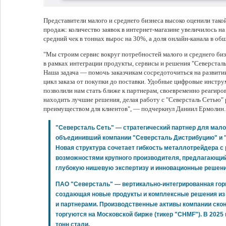
Представители малого и среднего бизнеса высоко оценили тако
продаж: количество заявок в интернет-магазине увеличилось н
средний чек в тоннах вырос на 30%, а доля онлайн-канала в об
"Мы строим сервис вокруг потребностей малого и среднего би
в рамках интеграции продукты, сервисы и решения "Северсталь 
Наша задача — помочь заказчикам сосредоточиться на развитии
цикл заказа от покупки до поставки. Удобные цифровые инстр
позволили нам стать ближе к партнерам, своевременно реагиро
находить лучшие решения, делая работу с "Северсталь Сетью
преимуществом для клиентов", — подчеркнул Даниил Ермолин
"Северсталь Сеть" — стратегический партнер для малог
объединивший компании "Северсталь Дистрибуцию" и 
Новая структура сочетает гибкость металлотрейдера 
возможностями крупного производителя, предлагающий
глубокую нишевую экспертизу и инновационные решени
ПАО "Северсталь" — вертикально-интегрированная гор
создающая новые продукты и комплексные решения из 
и партнерами. Производственные активы компании скон
торгуются на Московской бирже (тикер "CHMF"). В 2025
тонн стали.