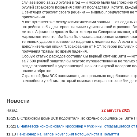
случаев всего за 220 рублей в год — и можно было бы спокойно уб
рублей страхового покрытия смягчат последствия. Кстати, каждый
1 сентября страхует своего ребенка — видимо, предчувствуя не т
приключения.
А вот путешествие между климатическими зонами — от ледяных 
потребовало бы для героев наличие туристической страховки. Вс
житель Африки не дрожал бы от холода на Северном полюсе, а б
жарком континенте. Им была бы оказана экстренная медицинска
тепловых ударов и возможных падений с ледяных гор. А если в 
дополнительная опция "Страхование от НС", то герои получили б
получения травмы во время падения.
Особую статью расходов составил бы верный спутник Вити — кот 
за 7 600 рублей защитил бы усатого путешественника не только
в виде отравлений и укусов клещей, но и от пищевой аллергии 
полюс и обратно.
Страховой Дом ВСК напоминает, что правильно подобранная ст
волшебного учебника, который помогает исправлять ошибки до то
Новости
Назад.
22 августа 2025
16:25
В Страховом Доме ВСК подсчитали, во сколько обошлись бы Вите П
15:21
В Чапаевске конфисковали кроссовер у мужчины, отказавшегося от
11:13
Пенсионер на Range Rover сбил мотоциклиста в Тольятти