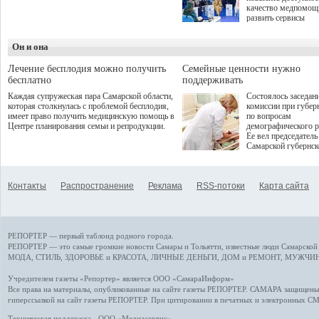
программой. Спортивный
качество медпомощ
дебют пришёлся на начало
развить сервисы
летнего сезона. Команда
превентивной меди
сети кофеен ввела активную
Однако сфера MedT
деятельность в жизни для
Он и она
сталкивается с
гостей и самарцев.
определенными бар
К ним можно отнес
Лечение бесплодия можно получить
Семейные ценности нужно
регуляторные огран
бесплатно
поддерживать
этические вопросы,
Каждая супружеская пара Самарской области,
Состоялось заседан
возникающие при ра
которая столкнулась с проблемой бесплодия,
комиссии при губер
данными пациентов
имеет право получить медицинскую помощь в
по вопросам
более динамичного 
Центре планирования семьи и репродукции.
демографического р
проникновения инн
Ее вел председатель
сегмент необходимо
Самарской губернс
отраслевое взаимод
Виктор Сазонов.
государства, медиц
клиник и страховых
компаний. Об этом
Контакты
Распространение
Реклама
RSS-потоки
Карта сайта
рассказала Ольга С
член Совета директ
Страхового Дома В
ходе сессии "Развит
медицинских техно
РЕПОРТЕР — первый таблоид родного города.
ключ к повышению
качества жизни" в 
РЕПОРТЕР — это
самые громкие новости
Самары и Тольятти,
известные люди
Самарской 
ПМЭФ 2025. В дис
МОДА, СТИЛЬ
,
ЗДОРОВЬЕ и КРАСОТА
,
ЛИЧНЫЕ ДЕНЬГИ
,
ДОМ и РЕМОНТ
,
МУЖЧИН
также приняли учас
Министр здравоохр
Учредителем газеты «Репортер» является ООО «СамараИнформ»
РФ Михаил Мурашк
Все права на материалы, опубликованные на сайте газеты
РЕПОРТЕР
. САМАРА защищены. 
представители
гиперссылкой на сайт газеты РЕПОРТЕР. При цитировании в печатных и электронных С
Государственной Д
Общественной пала
Техническая поддержка - ООО «Медиасервис»