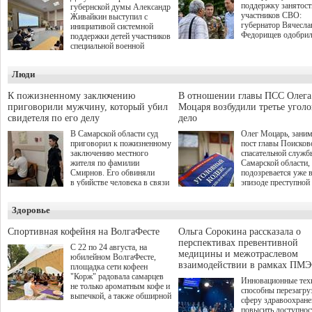
поддержку занятост
губернской думы Александр
участников СВО:
Живайкин выступил с
губернатор Вячесла
инициативой системной
Федорищев одобри
поддержки детей участников
инициативы депутат
специальной военной
Самарской Губернс
операции через спортивные
Думы Александра
секции. Он озвучил ее на
Люди
Живайкина, направ
стратегической сессии
на трудоустройство 
"Помощь фронту и семьям
спокойную адаптац
участников СВО", которая
К пожизненному заключению
В отношении главы ПСС Олега
мирной жизни.
прошла в Отрадном 7
приговорили мужчину, который убил
Моцаря возбудили третье угол
августа.
свидетеля по его делу
дело
В Самарской области суд
Олег Моцарь, зани
приговорил к пожизненному
пост главы Поисков
заключению местного
спасательной служб
жителя по фамилии
Самарской области,
Смирнов. Его обвиняли
подозревается уже 
в убийстве человека в связи
эпизоде преступной
с выполнением
деятельности. Возб
им общественного долга.
третье уголовное де
Здоровье
о превышении полн
а сам он находится
Спортивная кофейня на ВолгаФесте
Ольга Сорокина рассказала о
перспективах превентивной
С 22 по 24 августа, на
медицины и межотраслевом
юбилейном ВолгаФесте,
взаимодействии в рамках ПМЭ
площадка сети кофеен
"Корж" радовала самарцев
Инновационные тех
не только ароматным кофе и
способны перезагру
выпечкой, а также обширной
сферу здравоохран
оздоровительной
повысить доступнос