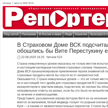
пятница, 7 августа 2026 20:41
Под лупой
Панорама
В России и мире
Люди
Кошелек
Культура и с
В Страховом Доме ВСК подсчитал
обошлись бы Вите Перестукину е
22.08.2025 16:25
Читали 523
Страна невыученных уроков оказалась не только местом испытан
и настоящим наглядным пособием страховых случаев. Накануне
Дома ВСК проанализировали приключения героев знаменитой ска
страховые продукты могли бы спасти их от неприятностей.
Оказывается, Страна невыученных уроков — это не только место,
но и настоящий тест-драйв для страховых продуктов! В Страхов
калькулятором и чувством юмора, подсчитали, во сколько бы обо
неправильные ответы на уроках, если бы это было не волшебство
за лечение и компенсациями.
Представьте: разъяренная корова (которую Витя из-за незнания
мчится за мальчиком, белый медведь тоскует по родным снегам гд
Кузя — в панике от межконтинентальных перелетов. Стоило бы 