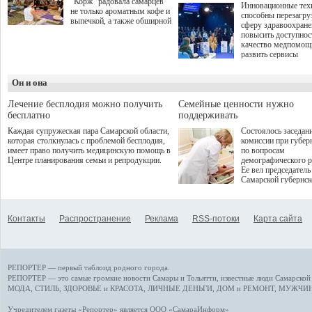
"Корж" радовала самарцев
Инновационные тех
не только ароматным кофе и
способны перезагру
выпечкой, а также обширной
сферу здравоохран
оздоровительной
повысить доступнос
программой. Спортивный
качество медпомощ
дебют пришёлся на начало
развить сервисы
летнего сезона. Команда
превентивной меди
сети кофеен ввела активную
Однако сфера MedT
деятельность в жизни для
Он и она
сталкивается с
гостей и самарцев.
определенными бар
К ним можно отнес
Лечение бесплодия можно получить
Семейные ценности нужно
регуляторные огран
бесплатно
поддерживать
этические вопросы,
Каждая супружеская пара Самарской области,
Состоялось заседан
возникающие при ра
которая столкнулась с проблемой бесплодия,
комиссии при губер
данными пациентов
имеет право получить медицинскую помощь в
по вопросам
более динамичного 
Центре планирования семьи и репродукции.
демографического р
проникновения инн
Ее вел председатель
сегмент необходимо
Самарской губернс
отраслевое взаимод
Виктор Сазонов.
государства, медиц
клиник и страховых
компаний. Об этом
Контакты
Распространение
Реклама
RSS-потоки
Карта сайта
рассказала Ольга С
член Совета директ
Страхового Дома В
ходе сессии "Развит
медицинских техно
РЕПОРТЕР — первый таблоид родного города.
ключ к повышению
качества жизни" в 
РЕПОРТЕР — это
самые громкие новости
Самары и Тольятти,
известные люди
Самарской 
ПМЭФ 2025. В дис
МОДА, СТИЛЬ
,
ЗДОРОВЬЕ и КРАСОТА
,
ЛИЧНЫЕ ДЕНЬГИ
,
ДОМ и РЕМОНТ
,
МУЖЧИН
также приняли учас
Министр здравоохр
Учредителем газеты «Репортер» является ООО «СамараИнформ»