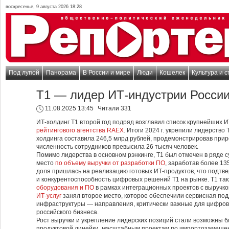
воскресенье, 9 августа 2026 18:28
Под лупой
Панорама
В России и мире
Люди
Кошелек
Культура и с
Т1 — лидер ИТ-индустрии Росси
11.08.2025 13:45
Читали 331
ИТ-холдинг Т1 второй год подряд возглавил список крупнейших 
рейтингового агентства RAEX
. Итоги 2024 г. укрепили лидерство
холдинга составила 246,5 млрд рублей, продемонстрировав прирос
численность сотрудников превысила 26 тысяч человек.
Помимо лидерства в основном рэнкинге, Т1 был отмечен в ряде с
место
по объему выручки от разработки ПО
, заработав более 13
доля пришлась на реализацию готовых ИТ-продуктов, что подтв
и конкурентоспособность цифровых решений Т1 на рынке. Т1 та
оборудования и ПО
в рамках интеграционных проектов с выручко
ИТ-услуг
занял второе место, которое обеспечили сервисная под
инфраструктуры — направления, критически важные для цифро
российского бизнеса.
Рост выручки и укрепление лидерских позиций стали возможны 
продуктовой линейки, масштабным проектам по импортозамещен