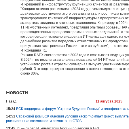
ИТ-решений в инфраструктуру крупнейших клиентов из различны
"Холдинг активно развивался в 2024 году, о чем свидетельствует
драйверами достижения этого результата стали рост числа ком
трансформации критической инфраструктуры в приоритетных от
экспертизы холдинга в ключевых технологиях. К примеру, в 2024 
Т1 Искусственный интеллект, представил опытный образец ПАК
производственных процессов промышленных предприятий, а та
которая сегодня успешно внедрена в ИТ-ландшафт одного из кр
дальнейшее развитие передовых отечественных ИТ-продуктов и
присутствия как в регионах России, так и за рубежом", — отмети
ИТ-холдинга Т1.
Рэнкинг RAEX составляется с 2003 года и охватывает ведущих уч
В 2024 г. по результатам анализа показателей 54 ИТ-компаний,
устойчивого роста в отрасли: суммарная выручка участников выр
рублей. Это подтверждает сохранение высоких темпов роста оте
около 30%.
Новости
Назад.
11 августа 2025
15:24
ВСК поддержала форум "Строим Будущее России" и кинофестиваль
14:51
Страховой Дом ВСК обновил условия каско "Компакт фикс": выплат
расширенные возможности ремонта на СТОА
13:45
Т1 — лидер ИТ-индустрии России по версии RAEX