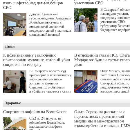
взять шефство над детьми бойцов
участников СВО
СВО
В Самарской област
планируют усилить
Депутат Самарской
поддержку занятост
губернской думы Александр
участников СВО:
Живайкин выступил с
губернатор Вячесла
инициативой системной
Федорищев одобри
поддержки детей участников
инициативы депутат
специальной военной
Самарской Губернс
операции через спортивные
Думы Александра
секции. Он озвучил ее на
Люди
Живайкина, направ
стратегической сессии
на трудоустройство 
"Помощь фронту и семьям
спокойную адаптац
участников СВО", которая
К пожизненному заключению
В отношении главы ПСС Олега
мирной жизни.
прошла в Отрадном 7
приговорили мужчину, который убил
Моцаря возбудили третье угол
августа.
свидетеля по его делу
дело
В Самарской области суд
Олег Моцарь, зани
приговорил к пожизненному
пост главы Поисков
заключению местного
спасательной служб
жителя по фамилии
Самарской области,
Смирнов. Его обвиняли
подозревается уже 
в убийстве человека в связи
эпизоде преступной
с выполнением
деятельности. Возб
им общественного долга.
третье уголовное де
Здоровье
о превышении полн
а сам он находится
Спортивная кофейня на ВолгаФесте
Ольга Сорокина рассказала о
перспективах превентивной
С 22 по 24 августа, на
медицины и межотраслевом
юбилейном ВолгаФесте,
взаимодействии в рамках ПМЭ
площадка сети кофеен