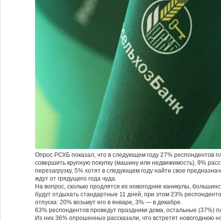
Опрос РСХБ показал, что в следующем году 27% респондентов 
совершить крупную покупку (машину или недвижимость), 9% рас
перезагрузку, 5% хотят в следующем году найти свое предназна
ждут от грядущего года чуда.
На вопрос, сколько продлятся их новогодние каникулы, большин
будут отдыхать стандартные 11 дней, при этом 23% респонденто
отпуска: 20% возьмут его в январе, 3% — в декабре.
63% респондентов проведут праздники дома, остальные (37%) п
Из них 36% опрошенных рассказали, что встретят новогоднюю но