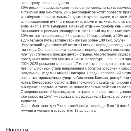
в нее сразу после праздника.
39% россиян рассматривают новогодние каникулы как возможность
в глэмпинг или эко-отель. 24% респондентов хотят провести пра
и выбирают познавательный отдых: экскурсии, музеи, выставки.
из повседневной рутины и посвятить время отдыху в отеле со сп
включено", а 14% выбирают активный отдых — горнолыжный куро
Большинство россиян планируют в этот Новый год короткие поезд
30% потратят на новогодний отдых до 50 тыс. рублей, а 10% до 1
в длительное путешествие стоимостью более 100 тыс. рублей.
"
Внутренний туристический поток в России в период новогодних 
год к году. Согласно нашим оценкам, в период текущих январских
млн туристических поездок внутри страны. Абсолютными лидерам
праздниках являются Москва и Санкт-Петербург — по нашим прог
2024-2025 россияне совершат 1,7 млн и 1 млн поездок соответст
лет популярными стали направления с богатой историей и самоб
Владимир, Суздаль, Нижний Новгород. Среди направлений акти
являются горнолыжные курорты Северного Кавказа, республики А
краев, Кемеровской области. Для спокойного отдыха на природе 
выбирают Карелию, а также не менее красивые пейзажи санато
Ставропольского и Краснодарского краев: спрос на такие путеше
уже вырос на 15%", — рассказала руководитель Центра устойчив
Худякова.
Опрос был проведен Россельхозбанком в период с 5 по 10 декабр
мужчин и женщин в возрасте от 18 до 55 лет.
Новости