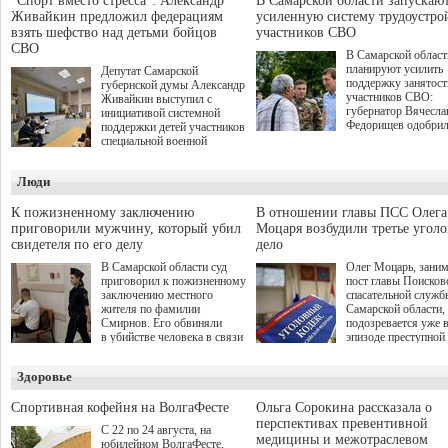
"Спорт вместо стресса": Александр
В Самарской области запускаю
Живайкин предложил федерациям
усиленную систему трудоустро
взять шефство над детьми бойцов
участников СВО
СВО
В Самарской област
планируют усилить
Депутат Самарской
поддержку занятост
губернской думы Александр
участников СВО:
Живайкин выступил с
губернатор Вячесла
инициативой системной
Федорищев одобри
поддержки детей участников
инициативы депутат
специальной военной
Самарской Губернс
операции через спортивные
Думы Александра
секции. Он озвучил ее на
Люди
Живайкина, направ
стратегической сессии
на трудоустройство 
"Помощь фронту и семьям
спокойную адаптац
участников СВО", которая
К пожизненному заключению
В отношении главы ПСС Олега
мирной жизни.
прошла в Отрадном 7
приговорили мужчину, который убил
Моцаря возбудили третье угол
августа.
свидетеля по его делу
дело
В Самарской области суд
Олег Моцарь, зани
приговорил к пожизненному
пост главы Поисков
заключению местного
спасательной служб
жителя по фамилии
Самарской области,
Смирнов. Его обвиняли
подозревается уже 
в убийстве человека в связи
эпизоде преступной
с выполнением
деятельности. Возб
им общественного долга.
третье уголовное де
Здоровье
о превышении полн
а сам он находится
Спортивная кофейня на ВолгаФесте
Ольга Сорокина рассказала о
перспективах превентивной
С 22 по 24 августа, на
медицины и межотраслевом
юбилейном ВолгаФесте,