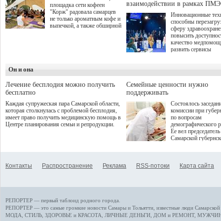
взаимодействии в рамках ПМЭ
площадка сети кофеен
"Корж" радовала самарцев
Инновационные тех
не только ароматным кофе и
способны перезагру
выпечкой, а также обширной
сферу здравоохран
оздоровительной
повысить доступнос
программой. Спортивный
качество медпомощ
дебют пришёлся на начало
развить сервисы
летнего сезона. Команда
превентивной меди
сети кофеен ввела активную
Однако сфера MedT
деятельность в жизни для
Он и она
сталкивается с
гостей и самарцев.
определенными бар
К ним можно отнес
Лечение бесплодия можно получить
Семейные ценности нужно
регуляторные огран
бесплатно
поддерживать
этические вопросы,
Каждая супружеская пара Самарской области,
Состоялось заседан
возникающие при ра
которая столкнулась с проблемой бесплодия,
комиссии при губер
данными пациентов
имеет право получить медицинскую помощь в
по вопросам
более динамичного 
Центре планирования семьи и репродукции.
демографического р
проникновения инн
Ее вел председатель
сегмент необходимо
Самарской губернс
отраслевое взаимод
Виктор Сазонов.
государства, медиц
клиник и страховых
компаний. Об этом
Контакты
Распространение
Реклама
RSS-потоки
Карта сайта
рассказала Ольга С
член Совета директ
Страхового Дома В
ходе сессии "Развит
медицинских техно
РЕПОРТЕР — первый таблоид родного города.
ключ к повышению
качества жизни" в 
РЕПОРТЕР — это
самые громкие новости
Самары и Тольятти,
известные люди
Самарской 
ПМЭФ 2025. В дис
МОДА, СТИЛЬ
,
ЗДОРОВЬЕ и КРАСОТА
,
ЛИЧНЫЕ ДЕНЬГИ
,
ДОМ и РЕМОНТ
,
МУЖЧИН