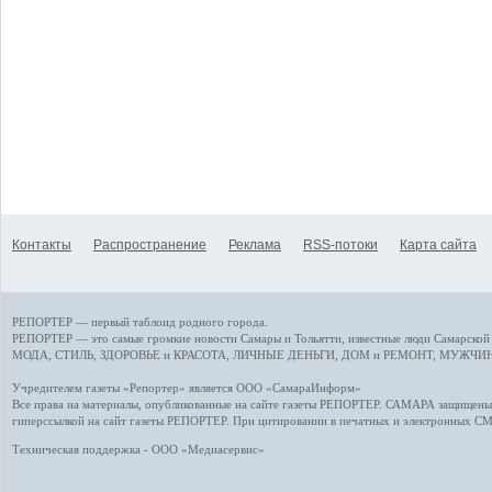
Контакты
Распространение
Реклама
RSS-потоки
Карта сайта
РЕПОРТЕР — первый таблоид родного города.
РЕПОРТЕР — это
самые громкие новости
Самары и Тольятти,
известные люди
Самарской 
МОДА, СТИЛЬ
,
ЗДОРОВЬЕ и КРАСОТА
,
ЛИЧНЫЕ ДЕНЬГИ
,
ДОМ и РЕМОНТ
,
МУЖЧИН
Учредителем газеты «Репортер» является ООО «СамараИнформ»
Все права на материалы, опубликованные на сайте газеты
РЕПОРТЕР
. САМАРА защищены. 
гиперссылкой на сайт газеты РЕПОРТЕР. При цитировании в печатных и электронных С
Техническая поддержка - ООО «Медиасервис»