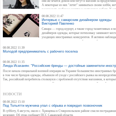
они же мчатся домой или бегут в магазин за продуктами
А некоторые из них "летят" заниматься своим хобби, ме
реализовать любимое занятие в настоящую работу. У од
остается мечтой, а у других становится целью достижения. Ульянова Эльвира, 28 лет,
08.08.2022 11:47
пример осуществления своей мечты в реальность.
Интервью с самарским дизайнером одежды
Викторией Павленко
Самара — город-курорт, а также город талантливых и 
дизайнеров одежды, которые потихоньку занимают мест
уходящих иностранных конкурентов. Я активно наблюд
за происходящим в мире моды, поэтому мне захотелось пообщаться поближе с челове
который находится в этой среде, а также разузнать, какие изменения произошли за по
08.08.2022 11:39
время. Давно слежу за творчеством самарского дизайнера Виктории Павленко (@yapav
Молодой предприниматель с рабочего поселка
поэтому именно она стала моим сегодняшним гостем.
08.08.2022 11:35
Линда Исаханян: "Российские бренды — достойные заменители иностр
После начала специальной военной операции на Украине большинство иностранных бр
в том числе брендов одежды, объявили об уходе с российского рынка на неопределённ
Так, российский потребитель столкнулся с проблемой отсутствия магазинов, в которы
привыкли покупать новые одеваться. О том, какие перспективы у российских брендов
в настоящее время, рассказала самарский предприниматель, дизайнер Линда Исаханян
НОВОСТИ
08.08.2022 15:10
Под Тольятти мужчина упал с обрыва и повредил позвоночник
В субботу, 6 августа, около с. Хрящевка в Ставропольском районе спасли пострадавш
мужчину. Об этом сообщает ПСС Самарской области.