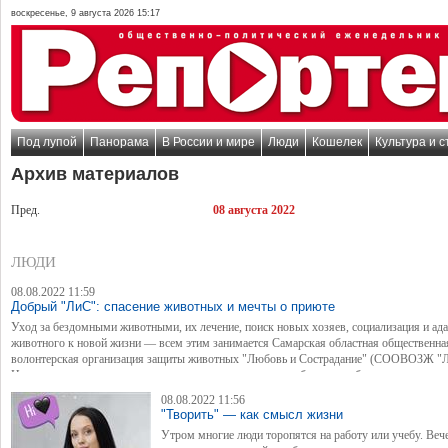
воскресенье, 9 августа 2026 15:17
Под лупой
Панорама
В России и мире
Люди
Кошелек
Культура и с
Архив материалов
Пред.
08 августа 2022
ЛЮДИ
08.08.2022 11:59
Добрый "ЛиС": спасение животных и мечты о приюте
Уход за бездомными животными, их лечение, поиск новых хозяев, социализация и ад
животного к новой жизни — всем этим занимается Самарская областная общественна
волонтерская организация защиты животных "Любовь и Сострадание" (СООВОЗЖ "Л
Несмотря на отсутствие приюта, волонтеры организации берут на себя ответственност
за найденных животных, их передержку и заботу до появления потенциальных хозяев
08.08.2022 11:56
этим и занимается молодой волонтёр Владислав Багратионов.
"Творить" — как смысл жизни
Утром многие люди торопятся на работу или учебу. Веч