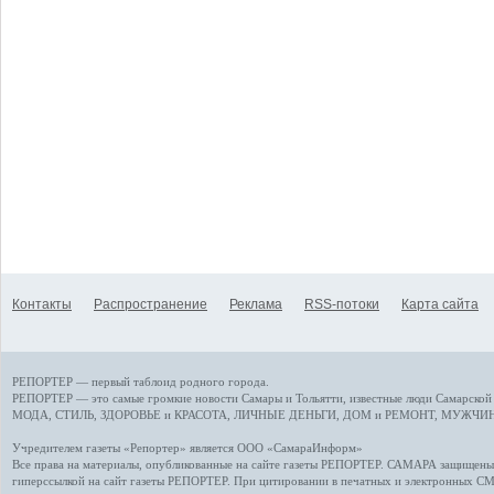
Контакты
Распространение
Реклама
RSS-потоки
Карта сайта
РЕПОРТЕР — первый таблоид родного города.
РЕПОРТЕР — это
самые громкие новости
Самары и Тольятти,
известные люди
Самарской 
МОДА, СТИЛЬ
,
ЗДОРОВЬЕ и КРАСОТА
,
ЛИЧНЫЕ ДЕНЬГИ
,
ДОМ и РЕМОНТ
,
МУЖЧИН
Учредителем газеты «Репортер» является ООО «СамараИнформ»
Все права на материалы, опубликованные на сайте газеты
РЕПОРТЕР
. САМАРА защищены. 
гиперссылкой на сайт газеты РЕПОРТЕР. При цитировании в печатных и электронных С