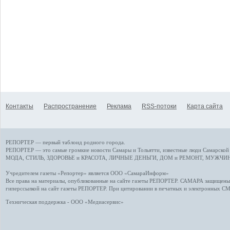
Контакты
Распространение
Реклама
RSS-потоки
Карта сайта
РЕПОРТЕР — первый таблоид родного города.
РЕПОРТЕР — это
самые громкие новости
Самары и Тольятти,
известные люди
Самарской 
МОДА, СТИЛЬ
,
ЗДОРОВЬЕ и КРАСОТА
,
ЛИЧНЫЕ ДЕНЬГИ
,
ДОМ и РЕМОНТ
,
МУЖЧИН
Учредителем газеты «Репортер» является ООО «СамараИнформ»
Все права на материалы, опубликованные на сайте газеты
РЕПОРТЕР
. САМАРА защищены. 
гиперссылкой на сайт газеты РЕПОРТЕР. При цитировании в печатных и электронных С
Техническая поддержка - ООО «Медиасервис»