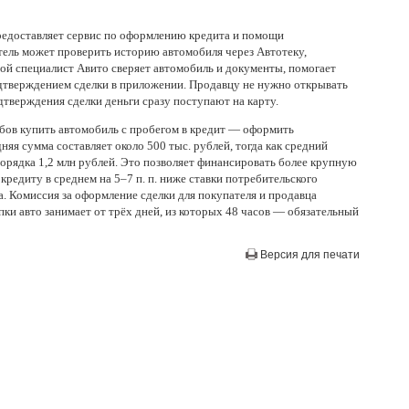
редоставляет сервис по оформлению кредита и помощи
тель может проверить историю автомобиля через Автотеку,
ной специалист Авито сверяет автомобиль и документы, помогает
дтверждением сделки в приложении. Продавцу не нужно открывать
одтверждения сделки деньги сразу поступают на карту.
обов купить автомобиль с пробегом в кредит — оформить
няя сумма составляет около 500 тыс. рублей, тогда как средний
орядка 1,2 млн рублей. Это позволяет финансировать более крупную
кредиту в среднем на 5–7 п. п. ниже ставки потребительского
а. Комиссия за оформление сделки для покупателя и продавца
пки авто занимает от трёх дней, из которых 48 часов — обязательный
Версия для печати