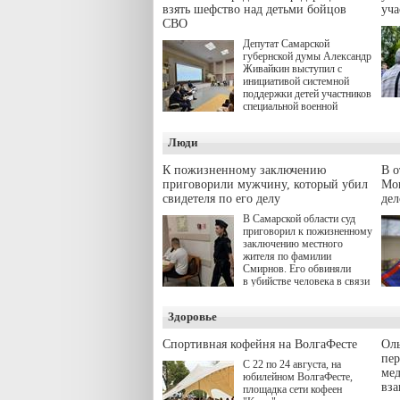
взять шефство над детьми бойцов
уч
СВО
Депутат Самарской
губернской думы Александр
Живайкин выступил с
инициативой системной
поддержки детей участников
специальной военной
операции через спортивные
секции. Он озвучил ее на
Люди
стратегической сессии
"Помощь фронту и семьям
участников СВО", которая
К пожизненному заключению
В 
прошла в Отрадном 7
приговорили мужчину, который убил
Моц
августа.
свидетеля по его делу
дел
В Самарской области суд
приговорил к пожизненному
заключению местного
жителя по фамилии
Смирнов. Его обвиняли
в убийстве человека в связи
с выполнением
им общественного долга.
Здоровье
Спортивная кофейня на ВолгаФесте
Оль
пер
С 22 по 24 августа, на
ме
юбилейном ВолгаФесте,
вз
площадка сети кофеен