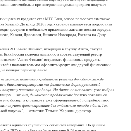
ники и автомобиль, а при завершении сделки продавец получает
.
тии целевых кредитов стал МТС Банк, вскоре пользователям также
ка Уралсиб. До конца 2026 года к сервису планируется подключить
кредит доступен в мобильном приложении жителям восьми городов:
нежа, Казани, Ярославля, Нижнего Новгорода, Ростова-на-Дону
чения АО "Авито Финанс", входящим в Группу Авито, статуса
: Банк России включил компанию в соответствующий реестр
 позволяет "Авито Финанс" встраивать финансовые продукты
 чтобы пользователь мог оформить кредит или другой финансовый
, не покидая периметр Авито.
о не хватало понятного кредитного решения для сделок между
те с банками-партнёрами мы фактически формируем новый
 покупке у частного продавца. На Авито пользователь уже выбрал
одавцом — значит, финансовое предложение должно появляться
ов это доступ к клиентам с уже сформированной потребностью,
ть получить финансирование без отдельного похода в банк. Так
ьной покупки"
, — отметила Татьяна Жаркова, директор
вляется одним из крупнейших сегментов авторынка. По данным
ат", в 2025 году в России было продано 6,24 млн легковых