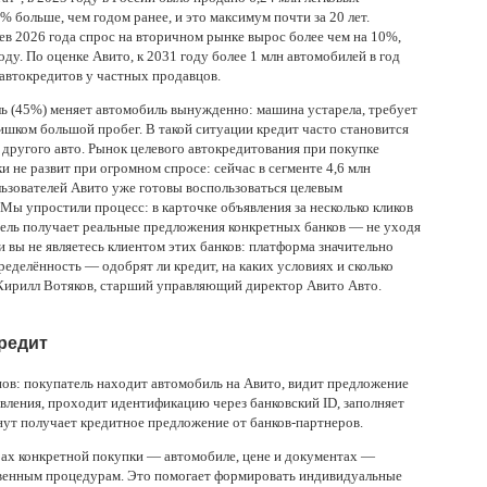
 больше, чем годом ранее, и это максимум почти за 20 лет.
в 2026 года спрос на вторичном рынке вырос более чем на 10%,
году. По оценке Авито, к 2031 году более 1 млн автомобилей в год
автокредитов у частных продавцов.
ь (45%) меняет автомобиль вынужденно: машина устарела, требует
ишком большой пробег. В такой ситуации кредит часто становится
другого авто. Рынок целевого автокредитования при покупке
и не развит при огромном спросе: сейчас в сегменте 4,6 млн
льзователей Авито уже готовы воспользоваться целевым
 Мы упростили процесс: в карточке объявления за несколько кликов
тель получает реальные предложения конкретных банков — не уходя
ли вы не являетесь клиентом этих банков: платформа значительно
еделённость — одобрят ли кредит, на каких условиях и сколько
ирилл Вотяков, старший управляющий директор Авито Авто.
кредит
пов: покупатель находит автомобиль на Авито, видит предложение
вления, проходит идентификацию через банковский ID, заполняет
инут получает кредитное предложение от банков-партнеров.
рах конкретной покупки — автомобиле, цене и документах —
твенным процедурам. Это помогает формировать индивидуальные