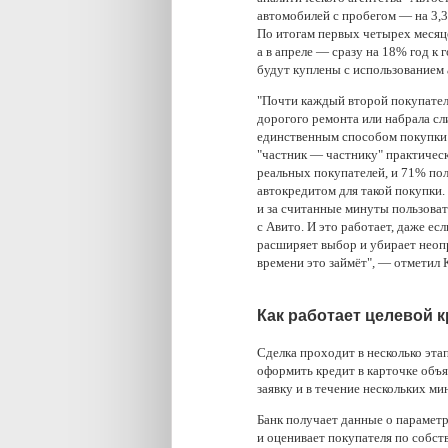
автомобилей с пробегом — на 3,3%
По итогам первых четырех месяце
а в апреле — сразу на 18% год к 
будут куплены с использованием 
"Почти каждый второй покупател
дорогого ремонта или набрала сл
единственным способом покупки 
"частник — частнику" практическ
реальных покупателей, и 71% по
автокредитом для такой покупки.
и за считанные минуты пользова
с Авито. И это работает, даже ес
расширяет выбор и убирает неопр
времени это займёт"
,
— отметил К
Как работает целевой 
Сделка проходит в несколько эта
оформить кредит в карточке объя
заявку и в течение нескольких м
Банк получает данные о парамет
и оценивает покупателя по собс