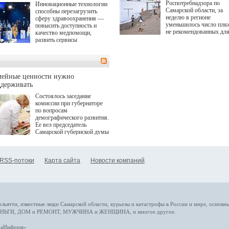
Роспотребнадзора по
Инновационные технологии
Самарской области, за
способны перезагрузить
неделю в регионе
сферу здравоохранения —
уменьшилось число пля
повысить доступность и
не рекомендованных дл
качество медпомощи,
купания.
развить сервисы
превентивной медицины.
Однако сфера MedTech
сталкивается с
определенными барьерами.
К ним можно отнести
мейные ценности нужно
регуляторные ограничения,
ддерживать
этические вопросы,
Состоялось заседание
возникающие при работе с
комиссии при губернаторе
данными пациентов. Для
по вопросам
более динамичного роста
демографического развития.
проникновения инноваций в
Ее вел председатель
сегмент необходимо кросс-
Самарской губернской думы
отраслевое взаимодействие
Виктор Сазонов.
государства, медицинских
клиник и страховых
компаний. Об этом
RSS-потоки
Карта сайта
Новости компаний
рассказала Ольга Сорокина,
член Совета директоров
Страхового Дома ВСК в
ходе сессии "Развитие
медицинских технологий —
ключ к повышению
качества жизни" в рамках
ольятти,
известные люди
Самарской области, курьезы и катастрофы
в России и мире
, основн
ПМЭФ 2025. В дискуссии
НЬГИ
,
ДОМ и РЕМОНТ
,
МУЖЧИНА и ЖЕНЩИНА
, и многое
другое
.
также приняли участие
Министр здравоохранения
араИнформ»