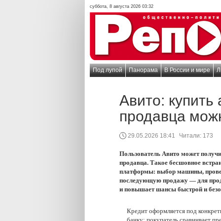
суббота, 8 августа 2026 03:32
Под лупой
Панорама
В России и мире
Л
Авито: купить
продавца можн
29.05.2026 18:41
Читали:
173
Пользователь Авито может получит
продавца. Такое бесшовное встраи
платформы: выбор машины, провер
последующую продажу — для прода
и повышает шансы быстрой и безо
Кредит оформляется под конкрет
банку: покупатель сравнивает п