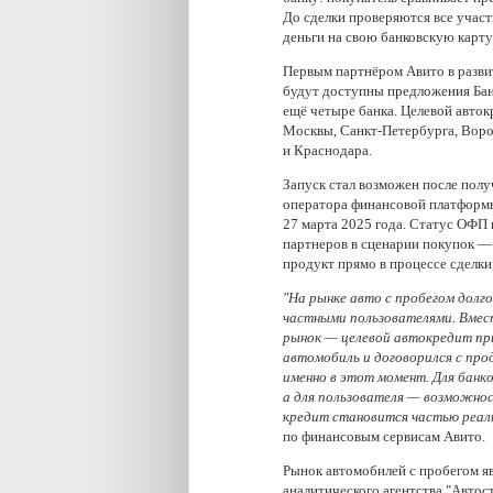
До сделки проверяются все участ
деньги на свою банковскую карту
Первым партнёром Авито в разви
будут доступны предложения Бан
ещё четыре банка. Целевой авто
Москвы, Санкт-Петербурга, Воро
и Краснодара.
Запуск стал возможен после полу
оператора финансовой платформы
27 марта 2025 года. Статус ОФП
партнеров в сценарии покупок —
продукт прямо в процессе сделки
"На рынке авто с пробегом долг
частными пользователями. Вмес
рынок — целевой автокредит при
автомобиль и договорился с пр
именно в этот момент. Для банк
а для пользователя — возможнос
кредит становится частью реал
по финансовым сервисам Авито.
Рынок автомобилей с пробегом я
аналитического агентства "Автост