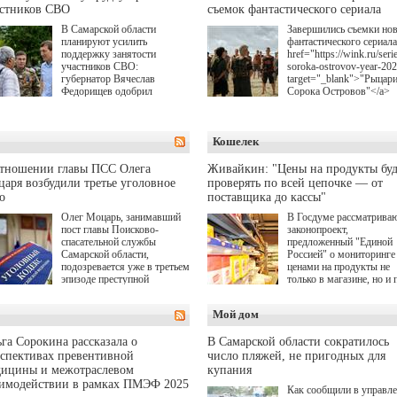
астников СВО
съемок фантастического сериала
В Самарской области
Завершились съемки но
планируют усилить
фантастического сериала
поддержку занятости
href="https://wink.ru/serie
участников СВО:
soroka-ostrovov-year-20
губернатор Вячеслав
target="_blank">"Рыцар
Федорищев одобрил
Сорока Островов"</a>
инициативы депутата
(18+) для онлайн-киноте
Самарской Губернской
Wink (совместное
Думы Александра
предприятие "Ростелеко
Кошелек
Живайкина, направленные
и НМГ) по мотивам
на трудоустройство и более
одноименного романа
спокойную адаптацию к
Сергея Лукьяненко. Гла
отношении главы ПСС Олега
Живайкин: "Цены на продукты буд
мирной жизни.
роли в проекте исполни
аря возбудили третье уголовное
проверять по всей цепочке — от
Артем Кошман, Полина
о
поставщика до кассы"
Гухман, Вероника
Устимова, Олег Савост
Олег Моцарь, занимавший
В Госдуме рассматрива
Святослав Рогожан, Куз
пост главы Поисково-
законопроект,
Котрелёв, Никита
спасательной службы
предложенный "Единой
Кологривый, Елисей
Самарской области,
Россией" о мониторинге 
Чучилин, Александра
подозревается уже в третьем
ценами на продукты не
Нестерова, Ника Жукова
эпизоде преступной
только в магазине, но и 
также Михаил Пореченк
деятельности. Возбуждено
всей цепочке — от
Александр Обласов,
третье уголовное дело
поставщика до кассы. Ч
Мой дом
Дмитрий Куличков и Ю
о превышении полномочий,
в момент резкого
Волкова в роли родителе
а сам он находится в СИЗО.
подорожания было поня
Режиссер-постановщик
где именно цена "поехал
га Сорокина рассказала о
В Самарской области сократилось
проекта — Егор Чичкан
вверх и кто её разогнал.
спективах превентивной
число пляжей, не пригодных для
(сериалы "Комбинация",
дицины и межотраслевом
купания
снова здравствуйте!").
аимодействии в рамках ПМЭФ 2025
Как сообщили в управл