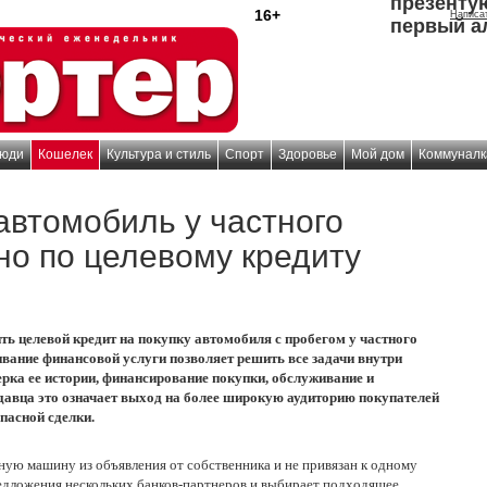
презенту
16+
Написа
первый а
юди
Кошелек
Культура и стиль
Спорт
Здоровье
Мой дом
Коммуналк
 автомобиль у частного
о по целевому кредиту
ь целевой кредит на покупку автомобиля с пробегом у частного
вание финансовой услуги позволяет решить все задачи внутри
ка ее истории, финансирование покупки, обслуживание и
вца это означает выход на более широкую аудиторию покупателей
пасной сделки.
ную машину из объявления от собственника и не привязан к одному
редложения нескольких банков-партнеров и выбирает подходящее.