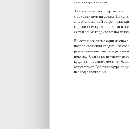
условия для клиента.
Авито совместно с партнерами п
с документами на сделке. Покупа
а на этапе личной встречи выезд
с договором купли-продажи и по
счёт в банке-кредиторе: после п
В настоящее время один из спос
потребительский кредит. Его сред
размер целевого автокредита — п
покупку. Ставка по целевому авто
кредита — в зависимости от банк
отсутствует. Вся процедура поку
период охлаждения.