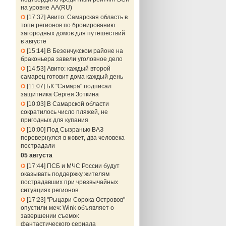
на уровне АА(RU)
17:37
Авито: Самарская область в
топе регионов по бронированию
загородных домов для путешествий
в августе
15:14
В Безенчукском районе на
браконьера завели уголовное дело
14:53
Авито: каждый второй
самарец готовит дома каждый день
11:07
БК "Самара" подписал
защитника Сергея Зоткина
10:03
В Самарской области
сократилось число пляжей, не
пригодных для купания
10:00
Под Сызранью ВАЗ
перевернулся в кювет, два человека
пострадали
05 августа
17:44
ПСБ и МЧС России будут
оказывать поддержку жителям
пострадавших при чрезвычайных
ситуациях регионов
17:23
"Рыцари Сорока Островов"
опустили меч: Wink объявляет о
завершении съемок
фантастического сериала