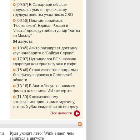
09:57
В Самарской области
запускают усиленную систему
трудоустройства участников СВО
09:18
Помним, гордимся:
"Ростелеком", Единая Россия и
"Леста" проведут кибертурнир "Битва
за Москву"
04 августа
18:45
Авито расширяет доставку
крупногабарита с "Байкал Сервис"
17:07
Нутрициолог ВСК назвала
здоровую альтернативу чаю и кофе
15:48
Стала известна программа
Дня физкультурника в Самарской
области
13:18
В Авито Услугах появился
фильтр для поиска ИИ-экспертов
11:30
К пожизненному
заключению приговорили мужчину,
который убил свидетеля по его делу
Все новости
ли
Куда уходит лето: Wink знает, чем
заняться в августе