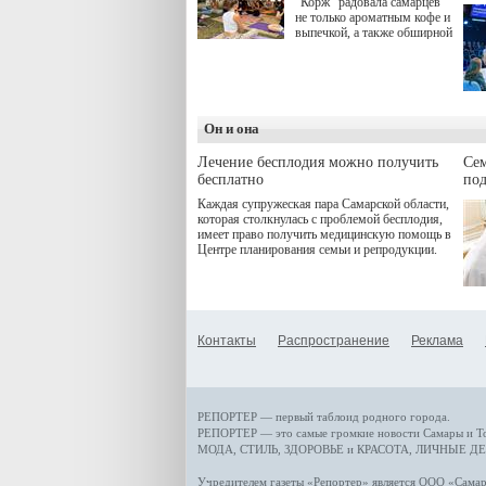
"Корж" радовала самарцев
не только ароматным кофе и
выпечкой, а также обширной
оздоровительной
программой. Спортивный
дебют пришёлся на начало
летнего сезона. Команда
сети кофеен ввела активную
деятельность в жизни для
Он и она
гостей и самарцев.
Лечение бесплодия можно получить
Се
бесплатно
по
Каждая супружеская пара Самарской области,
которая столкнулась с проблемой бесплодия,
имеет право получить медицинскую помощь в
Центре планирования семьи и репродукции.
Контакты
Распространение
Реклама
РЕПОРТЕР — первый таблоид родного города.
РЕПОРТЕР — это
самые громкие новости
Самары и Т
МОДА, СТИЛЬ
,
ЗДОРОВЬЕ и КРАСОТА
,
ЛИЧНЫЕ ДЕ
Учредителем газеты «Репортер» является ООО «Сам