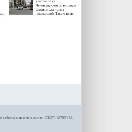
участке от ул.
Ленинградской до площади
Славы может стать
пешеходной. Такую идею
жей,
озвучила министр
я
градостроительной политики
Самарской области
Екатерина Семенова.
ые
события за неделю
в сферах:
СПОРТ
,
КУЛЬТУРА,