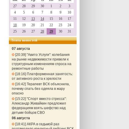
27
28
29
30
1
2
3
4
5
6
7
8
9
10
11
12
13
14
15
16
17
18
19
20
21
22
23
24
25
26
27
28
29
30
31
Лента новостей
07 августа
20:39
"Авито Услуги": колебания
на рынке недвижимости привели к
структурным изменениям спроса на
ремонтные работы
18:16
Платформенная занятость:
от активного роста к зрелости
16:42
Терапевт ВСК объяснила,
почему спать без одеяла в жару
опасно
15:22
"Спорт вместо стресса":
Александр Живайкин предложил
федерациям взять шефство над
детьми бойцов СВО
06 августа
18:41
АКРА в седьмой раз
подтвердило кредитный рейтинг ВСК