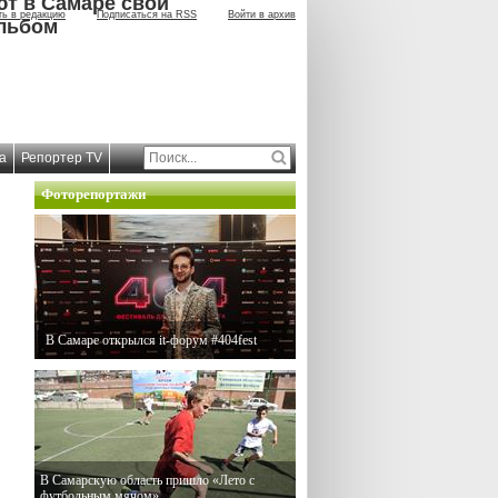
ют в Самаре свой
ть в редакцию
Подписаться на RSS
Войти в архив
льбом
а
Репортер TV
Фоторепортажи
В Самаре открылся it-форум #404fest
В Самарскую область пришло «Лето с
футбольным мячом»