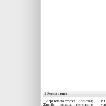
В России и мире
"Спорт вместо стресса": Александр
В С
Живайкин предложил федерациям
уси