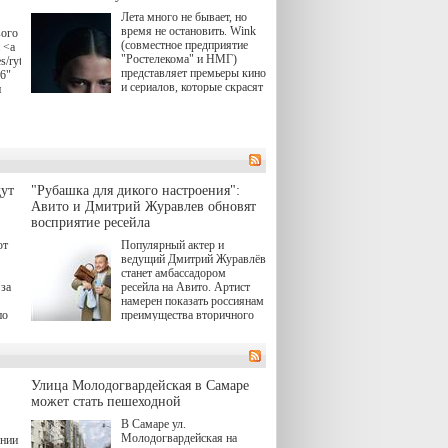
Лета много не бывает, но
время не остановить. Wink
вого
(совместное предприятие
 <a
"Ростелекома" и НМГ)
s/rytsari-
представляет премьеры кино
26"
и сериалов, которые скрасят
и
удлиняющиеся вечера
последнего летнего месяца.
атра
И пусть <a
href="https://wink.ru/series/kholod-
ма"
year-2026"
target="_blank">"Холод"
</a> (18+) останется только
вные
ут
"Рубашка для дикого настроения":
на экране — весь август по
ли
Авито и Дмитрий Журавлев обновят
четвергам продолжат
восприятие ресейла
выходить новые эпизоды
сериала, в котором
юк,
ют
Популярный актер и
беспощадным возмездием в
ьма
ведущий Дмитрий Журавлёв
духе графа Монте-Кристо
станет амбассадором
занимается наша
за
ресейла на Авито. Артист
современница.
намерен показать россиянам
, а
по
преимущества вторичного
ов,
рынка и сделать покупку
тобы
товаров с историей нормой
лия
для современного и умного
й.
тно,
человека.
а"
Улица Молодогвардейская в Самаре
ов
может стать пешеходной
 "И
В Самаре ул.
Молодогвардейская на
ении