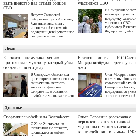
взять шефство над детьми бойцов
участников СВО
СВО
В Самарской област
планируют усилить
Депутат Самарской
поддержку занятост
губернской думы Александр
участников СВО:
Живайкин выступил с
губернатор Вячесла
инициативой системной
Федорищев одобри
поддержки детей участников
инициативы депутат
специальной военной
Самарской Губернс
операции через спортивные
Думы Александра
секции. Он озвучил ее на
Люди
Живайкина, направ
стратегической сессии
на трудоустройство 
"Помощь фронту и семьям
спокойную адаптац
участников СВО", которая
К пожизненному заключению
В отношении главы ПСС Олега
мирной жизни.
прошла в Отрадном 7
приговорили мужчину, который убил
Моцаря возбудили третье угол
августа.
свидетеля по его делу
дело
В Самарской области суд
Олег Моцарь, зани
приговорил к пожизненному
пост главы Поисков
заключению местного
спасательной служб
жителя по фамилии
Самарской области,
Смирнов. Его обвиняли
подозревается уже 
в убийстве человека в связи
эпизоде преступной
с выполнением
деятельности. Возб
им общественного долга.
третье уголовное де
Здоровье
о превышении полн
а сам он находится
Спортивная кофейня на ВолгаФесте
Ольга Сорокина рассказала о
перспективах превентивной
С 22 по 24 августа, на
медицины и межотраслевом
юбилейном ВолгаФесте,
взаимодействии в рамках ПМЭ
площадка сети кофеен