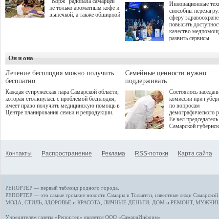
"Корж" радовала самарцев
Инновационные тех
не только ароматным кофе и
способны перезагру
выпечкой, а также обширной
сферу здравоохран
оздоровительной
повысить доступнос
программой. Спортивный
качество медпомощ
дебют пришёлся на начало
развить сервисы
летнего сезона. Команда
превентивной меди
сети кофеен ввела активную
Однако сфера MedT
деятельность в жизни для
Он и она
сталкивается с
гостей и самарцев.
определенными бар
К ним можно отнес
Лечение бесплодия можно получить
Семейные ценности нужно
регуляторные огран
бесплатно
поддерживать
этические вопросы,
Каждая супружеская пара Самарской области,
Состоялось заседан
возникающие при ра
которая столкнулась с проблемой бесплодия,
комиссии при губер
данными пациентов
имеет право получить медицинскую помощь в
по вопросам
более динамичного 
Центре планирования семьи и репродукции.
демографического р
проникновения инн
Ее вел председатель
сегмент необходимо
Самарской губернс
отраслевое взаимод
Виктор Сазонов.
государства, медиц
клиник и страховых
компаний. Об этом
Контакты
Распространение
Реклама
RSS-потоки
Карта сайта
рассказала Ольга С
член Совета директ
Страхового Дома В
ходе сессии "Развит
медицинских техно
РЕПОРТЕР — первый таблоид родного города.
ключ к повышению
качества жизни" в 
РЕПОРТЕР — это
самые громкие новости
Самары и Тольятти,
известные люди
Самарской 
ПМЭФ 2025. В дис
МОДА, СТИЛЬ
,
ЗДОРОВЬЕ и КРАСОТА
,
ЛИЧНЫЕ ДЕНЬГИ
,
ДОМ и РЕМОНТ
,
МУЖЧИН
также приняли учас
Министр здравоохр
Учредителем газеты «Репортер» является ООО «СамараИнформ»