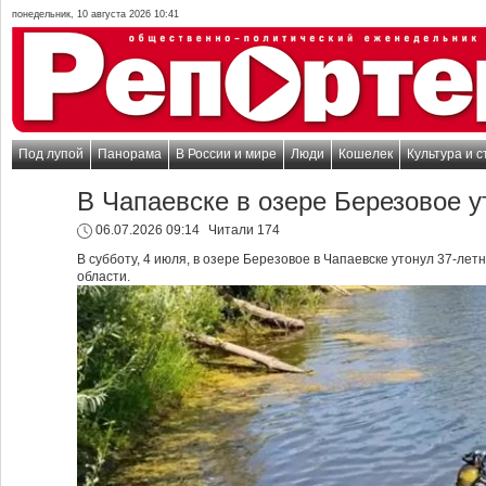
понедельник, 10 августа 2026 10:41
Под лупой
Панорама
В России и мире
Люди
Кошелек
Культура и с
В Чапаевске в озере Березовое 
06.07.2026 09:14
Читали 174
В субботу, 4 июля, в озере Березовое в Чапаевске утонул 37-л
области.