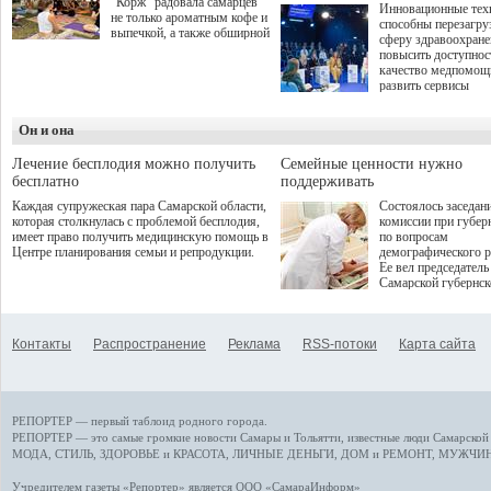
"Корж" радовала самарцев
Инновационные тех
не только ароматным кофе и
способны перезагру
выпечкой, а также обширной
сферу здравоохран
оздоровительной
повысить доступнос
программой. Спортивный
качество медпомощ
дебют пришёлся на начало
развить сервисы
летнего сезона. Команда
превентивной меди
сети кофеен ввела активную
Однако сфера MedT
деятельность в жизни для
Он и она
сталкивается с
гостей и самарцев.
определенными бар
К ним можно отнес
Лечение бесплодия можно получить
Семейные ценности нужно
регуляторные огран
бесплатно
поддерживать
этические вопросы,
Каждая супружеская пара Самарской области,
Состоялось заседан
возникающие при ра
которая столкнулась с проблемой бесплодия,
комиссии при губер
данными пациентов
имеет право получить медицинскую помощь в
по вопросам
более динамичного 
Центре планирования семьи и репродукции.
демографического р
проникновения инн
Ее вел председатель
сегмент необходимо
Самарской губернс
отраслевое взаимод
Виктор Сазонов.
государства, медиц
клиник и страховых
компаний. Об этом
Контакты
Распространение
Реклама
RSS-потоки
Карта сайта
рассказала Ольга С
член Совета директ
Страхового Дома В
ходе сессии "Развит
медицинских техно
РЕПОРТЕР — первый таблоид родного города.
ключ к повышению
качества жизни" в 
РЕПОРТЕР — это
самые громкие новости
Самары и Тольятти,
известные люди
Самарской 
ПМЭФ 2025. В дис
МОДА, СТИЛЬ
,
ЗДОРОВЬЕ и КРАСОТА
,
ЛИЧНЫЕ ДЕНЬГИ
,
ДОМ и РЕМОНТ
,
МУЖЧИН
также приняли учас
Министр здравоохр
Учредителем газеты «Репортер» является ООО «СамараИнформ»