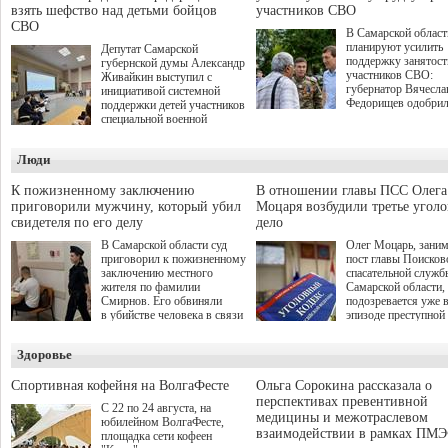
взять шефство над детьми бойцов
участников СВО
СВО
В Самарской област
планируют усилить
Депутат Самарской
поддержку занятост
губернской думы Александр
участников СВО:
Живайкин выступил с
губернатор Вячесла
инициативой системной
Федорищев одобри
поддержки детей участников
инициативы депутат
специальной военной
Самарской Губернс
операции через спортивные
Думы Александра
секции. Он озвучил ее на
Люди
Живайкина, направ
стратегической сессии
на трудоустройство 
"Помощь фронту и семьям
спокойную адаптац
участников СВО", которая
К пожизненному заключению
В отношении главы ПСС Олега
мирной жизни.
прошла в Отрадном 7
приговорили мужчину, который убил
Моцаря возбудили третье угол
августа.
свидетеля по его делу
дело
В Самарской области суд
Олег Моцарь, зани
приговорил к пожизненному
пост главы Поисков
заключению местного
спасательной служб
жителя по фамилии
Самарской области,
Смирнов. Его обвиняли
подозревается уже 
в убийстве человека в связи
эпизоде преступной
с выполнением
деятельности. Возб
им общественного долга.
третье уголовное де
Здоровье
о превышении полн
а сам он находится
Спортивная кофейня на ВолгаФесте
Ольга Сорокина рассказала о
перспективах превентивной
С 22 по 24 августа, на
медицины и межотраслевом
юбилейном ВолгаФесте,
взаимодействии в рамках ПМЭ
площадка сети кофеен