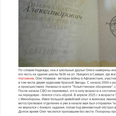
По словам Надежды, она и школьные друзья Олега намерены ини
его честь на здании школы №36 на ул. Урицкого в Самаре, где все
Напомним
, Олег Новиков - ветеран войны в Афганистане, участ
в том числе двумя орденами Красной Звезды. С начала 2000-х р
и происшествиях. Начинал в газете "Тольяттинское обозрение", с 
После начала СВО он переживал, что в силу возраста и состоян
на передовую - боялся стать обузой. В апреле 2025 г. в возрасте
с Минобороны. Имея большой армейский опыт и воинское звание
мотострелковое отделение и уже в начале мая был отправлен "н
не вернулся с боевого задания, попав под минометный обстрел в
Долгое время Олег числился пропавшим без вести. Похороны про