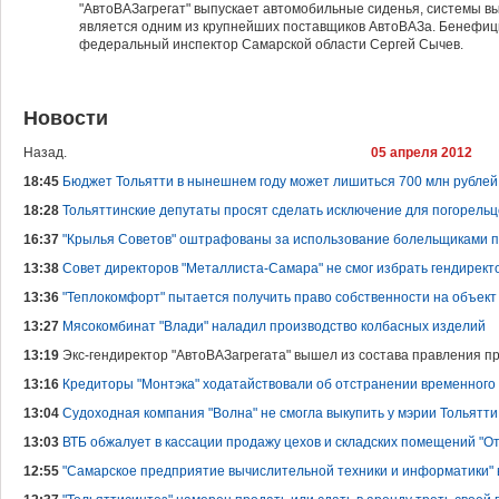
"АвтоВАЗагрегат" выпускает автомобильные сиденья, системы в
является одним из крупнейших поставщиков АвтоВАЗа. Бенефи
федеральный инспектор Самарской области Сергей Сычев.
Новости
Назад.
05 апреля 2012
18:45
Бюджет Тольятти в нынешнем году может лишиться 700 млн рублей
18:28
Тольяттинские депутаты просят сделать исключение для погорель
16:37
"Крылья Советов" оштрафованы за использование болельщиками 
13:38
Совет директоров "Металлиста-Самара" не смог избрать гендирект
13:36
"Теплокомфорт" пытается получить право собственности на объект
13:27
Мясокомбинат "Влади" наладил производство колбасных изделий
13:19
Экс-гендиректор "АвтоВАЗагрегата" вышел из состава правления п
13:16
Кредиторы "Монтэка" ходатайствовали об отстранении временног
13:04
Судоходная компания "Волна" не смогла выкупить у мэрии Тольятти
13:03
ВТБ обжалует в кассации продажу цехов и складских помещений "
12:55
"Самарское предприятие вычислительной техники и информатики" 