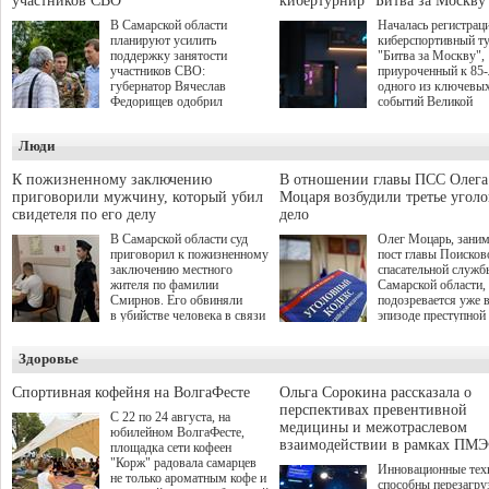
участников СВО
кибертурнир "Битва за Москву
В Самарской области
Началась регистрац
планируют усилить
киберспортивный т
поддержку занятости
"Битва за Москву",
участников СВО:
приуроченный к 85
губернатор Вячеслав
одного из ключевы
Федорищев одобрил
событий Великой
инициативы депутата
Отечественной войн
Самарской Губернской
Организаторами
Люди
Думы Александра
соревнования по он
Живайкина, направленные
игре "Мир танков"
на трудоустройство и более
выступили "Ростеле
К пожизненному заключению
В отношении главы ПСС Олега
спокойную адаптацию к
партия "Единая Рос
приговорили мужчину, который убил
Моцаря возбудили третье угол
мирной жизни.
игровая студия "Лес
свидетеля по его делу
дело
Музей Победы.
В Самарской области суд
Олег Моцарь, зани
приговорил к пожизненному
пост главы Поисков
заключению местного
спасательной служб
жителя по фамилии
Самарской области,
Смирнов. Его обвиняли
подозревается уже 
в убийстве человека в связи
эпизоде преступной
с выполнением
деятельности. Возб
им общественного долга.
третье уголовное де
Здоровье
о превышении полн
а сам он находится
Спортивная кофейня на ВолгаФесте
Ольга Сорокина рассказала о
перспективах превентивной
С 22 по 24 августа, на
медицины и межотраслевом
юбилейном ВолгаФесте,
взаимодействии в рамках ПМЭ
площадка сети кофеен
"Корж" радовала самарцев
Инновационные тех
не только ароматным кофе и
способны перезагру