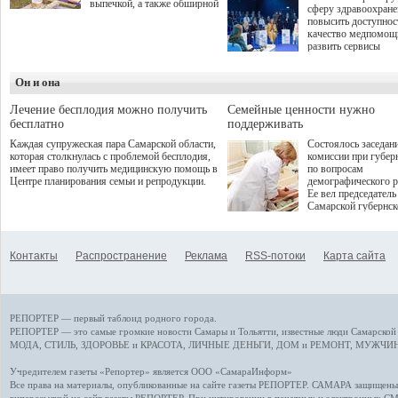
выпечкой, а также обширной
сферу здравоохран
оздоровительной
повысить доступнос
программой. Спортивный
качество медпомощ
дебют пришёлся на начало
развить сервисы
летнего сезона. Команда
превентивной меди
сети кофеен ввела активную
Однако сфера MedT
деятельность в жизни для
Он и она
сталкивается с
гостей и самарцев.
определенными бар
К ним можно отнес
Лечение бесплодия можно получить
Семейные ценности нужно
регуляторные огран
бесплатно
поддерживать
этические вопросы,
Каждая супружеская пара Самарской области,
Состоялось заседан
возникающие при ра
которая столкнулась с проблемой бесплодия,
комиссии при губер
данными пациентов
имеет право получить медицинскую помощь в
по вопросам
более динамичного 
Центре планирования семьи и репродукции.
демографического р
проникновения инн
Ее вел председатель
сегмент необходимо
Самарской губернс
отраслевое взаимод
Виктор Сазонов.
государства, медиц
клиник и страховых
компаний. Об этом
Контакты
Распространение
Реклама
RSS-потоки
Карта сайта
рассказала Ольга С
член Совета директ
Страхового Дома В
ходе сессии "Развит
медицинских техно
РЕПОРТЕР — первый таблоид родного города.
ключ к повышению
качества жизни" в 
РЕПОРТЕР — это
самые громкие новости
Самары и Тольятти,
известные люди
Самарской 
ПМЭФ 2025. В дис
МОДА, СТИЛЬ
,
ЗДОРОВЬЕ и КРАСОТА
,
ЛИЧНЫЕ ДЕНЬГИ
,
ДОМ и РЕМОНТ
,
МУЖЧИН
также приняли учас
Министр здравоохр
Учредителем газеты «Репортер» является ООО «СамараИнформ»
РФ Михаил Мурашк
Все права на материалы, опубликованные на сайте газеты
РЕПОРТЕР
. САМАРА защищены. 
представители