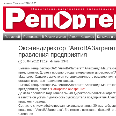
пятница, 7 августа 2026 10:25
Под лупой
Панорама
В России и мире
Люди
Кошелек
Культура и с
Экс-гендиректор "АвтоВАЗагрегат
правления предприятия
05.04.2012 13:19
Читали 2341
Бывший гендиректор ОАО "АвтоВАЗагрегат" Александр Маштаков
предприятия. До лета прошлого года генеральным директором "
Маштаков. Однако в августе он уступил должность руководителя
остался в составе правления завода...
Бывший гендиректор ОАО "АвтоВАЗагрегат" Александр Маштаков
предприятия, пишет
"Самарское обозрение"
.
До лета прошлого года генеральным директором "АвтоВАЗагрега
в августе он уступил должность руководителя предприятия Алекс
правления завода.
Согласно списку аффилированных лиц компании, 30 марта бывши
правления "АвтоВАЗагрегата". Его место в нем занял бывший ге
Степанов.