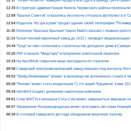
12:37
"Тольяттисинтез" намерен продать или сдать в аренду треть свое
12:35
В структуре администрации Кинель-Черкасского района произошли
12:08
"Крылья Советов" отказались бесплатно отпускать футболиста в "
12:04
Издатель "Из рук в руки" продал здание своей типографии "Полиме
11:30
Легионер "Красных Крыльев" Аарон Майлз взыскал с бывших работ
11:14
Тольяттинский кирпичный завод до 2015 г. проведет модернизацию
10:44
"Град" не смог согласовать строительство доходного дома в Самаре
10:20
РАР отказало "Медстару" в продлении алкогольной лицензии
10:19
На АвтоВАЗе сократили вице-президента по стратегии
09:58
Самарский электромеханический завод перешел под контроль Рост
09:52
"Трейд Инжиниринг" вложит в произ­водство вспененного стекла в Ч
09:20
"Ренова" может стать владельцем 71,1% акций "Курумоча" в мае 201
09:16
АвтоВАЗ создает дочернюю закупочную компанию
09:01
Спор ФАУГИ и концерна Coca-Cola может завершиться мировым с
08:57
Управление Росприроднадзора может возглавить экс-глава Новоку
08:39
В столовой самарского детсада обнаружили кишечную палочку