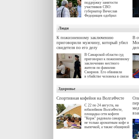
поддержку занятости
участников СВО:
губернатор Вячеслав
Федорищев одобрил
инициативы депутата
Самарской Губернской
Люди
Думы Александра
Живайкина, направленные
на трудоустройство и более
К пожизненному заключению
В 
спокойную адаптацию к
приговорили мужчину, который убил
Моц
мирной жизни.
свидетеля по его делу
дел
В Самарской области суд
приговорил к пожизненному
заключению местного
жителя по фамилии
Смирнов. Его обвиняли
в убийстве человека в связи
с выполнением
им общественного долга.
Здоровье
Спортивная кофейня на ВолгаФесте
Оль
пер
С 22 по 24 августа, на
ме
юбилейном ВолгаФесте,
вз
площадка сети кофеен
"Корж" радовала самарцев
не только ароматным кофе и
выпечкой, а также обширной
оздоровительной
программой. Спортивный