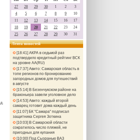
27
28
29
30
1
2
3
4
5
6
7
8
9
10
11
12
13
14
15
16
17
18
19
20
21
22
23
24
25
26
27
28
29
30
31
Лента новостей
18:41
АКРА в седьмой раз
подтвердило кредитный рейтинг ВСК
на уровне АА(RU)
17:37
Авито: Самарская область в
топе регионов по бронированию
загородных домов для путешествий
в августе
15:14
В Безенчукском районе на
браконьера завели уголовное дело
14:53
Авито: каждый второй
д.
самарец готовит дома каждый день
11:07
БК "Самара" подписал
защитника Сергея Зоткина
10:03
В Самарской области
сократилось число пляжей, не
пригодных для купания
10:00
Под Сызранью ВАЗ