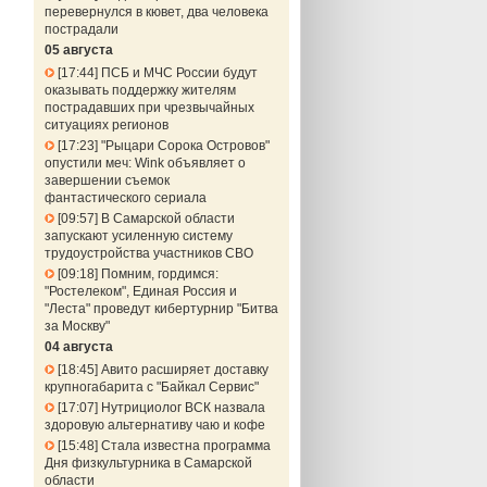
перевернулся в кювет, два человека
пострадали
05 августа
17:44
ПСБ и МЧС России будут
оказывать поддержку жителям
пострадавших при чрезвычайных
ситуациях регионов
17:23
"Рыцари Сорока Островов"
опустили меч: Wink объявляет о
завершении съемок
фантастического сериала
09:57
В Самарской области
запускают усиленную систему
трудоустройства участников СВО
09:18
Помним, гордимся:
"Ростелеком", Единая Россия и
"Леста" проведут кибертурнир "Битва
за Москву"
04 августа
18:45
Авито расширяет доставку
крупногабарита с "Байкал Сервис"
17:07
Нутрициолог ВСК назвала
здоровую альтернативу чаю и кофе
15:48
Стала известна программа
Дня физкультурника в Самарской
области