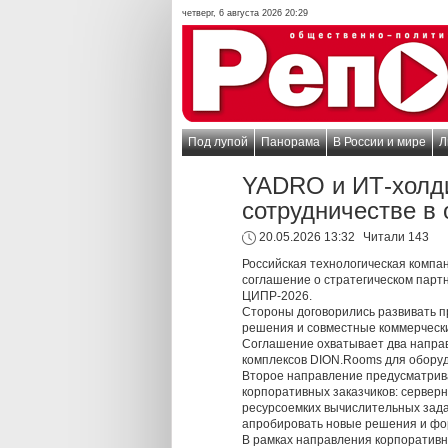
четверг, 6 августа 2026 20:29
Под лупой
Панорама
В России и мире
Л
YADRO и ИТ-холди
сотрудничестве в
20.05.2026 13:32
Читали 143
Российская технологическая компа
соглашение о стратегическом парт
ЦИПР-2026.
Стороны договорились развивать 
решения и совместные коммерчески
Соглашение охватывает два напра
комплексов DION.Rooms для оборуд
Второе направление предусматрив
корпоративных заказчиков: сервер
ресурсоемких вычислительных зада
апробировать новые решения и фо
В рамках направления корпоратив