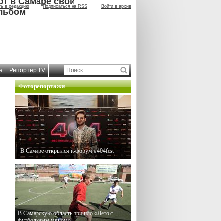
ют в Самаре свой
ть в редакцию
Подписаться на RSS
Войти в архив
льбом
а
Репортер TV
Фоторепортажи
В Самаре открылся it-форум #404fest
В Самарскую область пришло «Лето с
футбольным мячом»