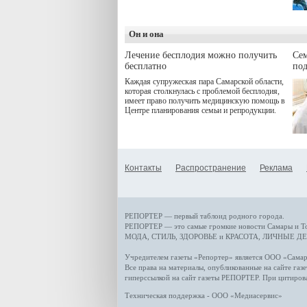
дебют пришёлся на начало
летнего сезона. Команда
сети кофеен ввела активную
деятельность в жизни для
Он и она
гостей и самарцев.
Лечение бесплодия можно получить
Се
бесплатно
по
Каждая супружеская пара Самарской области,
которая столкнулась с проблемой бесплодия,
имеет право получить медицинскую помощь в
Центре планирования семьи и репродукции.
Контакты
Распространение
Реклама
РЕПОРТЕР — первый таблоид родного города.
РЕПОРТЕР — это
самые громкие новости
Самары и Т
МОДА, СТИЛЬ
,
ЗДОРОВЬЕ и КРАСОТА
,
ЛИЧНЫЕ ДЕ
Учредителем газеты «Репортер» является ООО «Сам
Все права на материалы, опубликованные на сайте газ
гиперссылкой на сайт газеты РЕПОРТЕР. При цитиров
Техническая поддержка - ООО «Медиасервис»