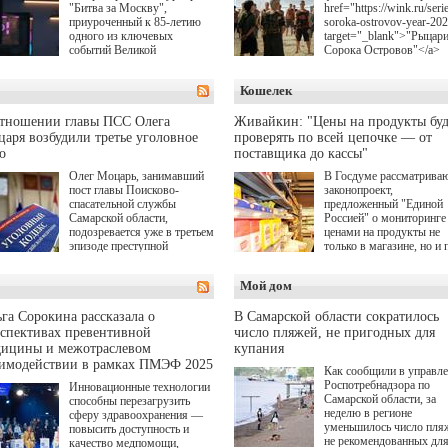
"Битва за Москву",
href="https://wink.ru/serie
приуроченный к 85-летию
soroka-ostrovov-year-20
одного из ключевых
target="_blank">"Рыцар
событий Великой
Сорока Островов"</a>
Отечественной войны.
(18+) для онлайн-киноте
Организаторами
Wink (совместное
Кошелек
соревнования по онлайн-
предприятие "Ростелеко
игре "Мир танков"
и НМГ) по мотивам
выступили "Ростелеком",
одноименного романа
отношении главы ПСС Олега
Живайкин: "Цены на продукты буд
партия "Единая Россия",
Сергея Лукьяненко. Гла
аря возбудили третье уголовное
проверять по всей цепочке — от
игровая студия "Леста" и
роли в проекте исполни
о
поставщика до кассы"
Музей Победы.
Артем Кошман, Полина
Олег Моцарь, занимавший
В Госдуме рассматрива
Гухман, Вероника
пост главы Поисково-
законопроект,
Устимова, Олег Савост
спасательной службы
предложенный "Единой
Святослав Рогожан, Куз
Самарской области,
Россией" о мониторинге 
Котрелёв, Никита
подозревается уже в третьем
ценами на продукты не
Кологривый, Елисей
эпизоде преступной
только в магазине, но и 
Чучилин, Александра
деятельности. Возбуждено
всей цепочке — от
Нестерова, Ника Жукова
третье уголовное дело
поставщика до кассы. Ч
также Михаил Пореченк
Мой дом
о превышении полномочий,
в момент резкого
Александр Обласов,
а сам он находится в СИЗО.
подорожания было поня
Дмитрий Куличков и Ю
где именно цена "поехал
Волкова в роли родителе
га Сорокина рассказала о
В Самарской области сократилось
вверх и кто её разогнал.
Режиссер-постановщик
спективах превентивной
число пляжей, не пригодных для
проекта — Егор Чичкан
дицины и межотраслевом
купания
(сериалы "Комбинация",
аимодействии в рамках ПМЭФ 2025
Как сообщили в управл
снова здравствуйте!").
Роспотребнадзора по
Инновационные технологии
Самарской области, за
способны перезагрузить
неделю в регионе
сферу здравоохранения —
уменьшилось число пля
повысить доступность и
не рекомендованных дл
качество медпомощи,