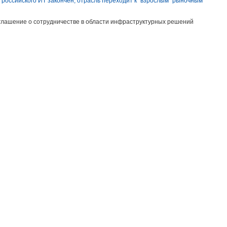
я российского ИТ закончен, отрасль переходит к "взрослым" рыночным
глашение о сотрудничестве в области инфраструктурных решений