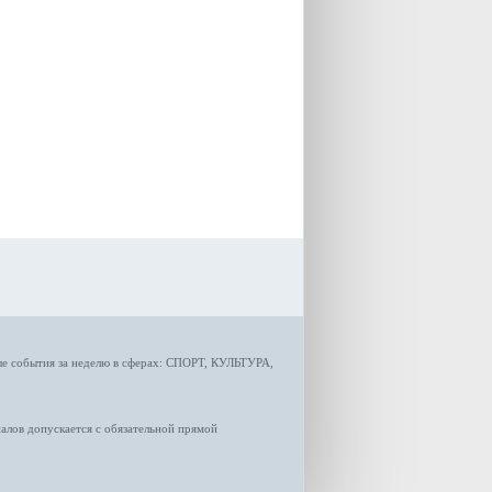
градостроительной политики
Самарской области
Екатерина Семенова.
ые
события за неделю
в сферах:
СПОРТ
,
КУЛЬТУРА,
лов допускается с обязательной прямой