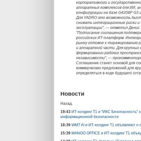
корпоративного и государственно
аппаратных комплексов для ИИ, а
конфигурации на базе G4208P G3
Для YADRO это возможность быстр
снижать интеграционные риски и 
эксплуатации", — отметил Денис 
"Подписание соглашения подтвер
российских ИТ-платформ. Интегр
рынку готовое к тиражированию 
и аппаратной части. Для крупных
формировании рабочих пространс
независимости", — прокомментир
Соглашение станет основой для со
коммерческих предложений для кру
определяться в ходе будущего сотр
Новости
Назад.
19:43
ИТ-холдинг Т1 и "ИКС Безопасность" 
информационной безопасности
18:39
WMT AI и ИТ-холдинг Т1 объявляют о 
15:39
MANGO OFFICE и ИТ-холдинг Т1 объе