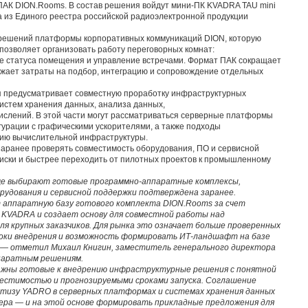
ПАК DION.Rooms. В состав решения войдут мини-ПК KVADRA TAU mini
 из Единого реестра российской радиоэлектронной продукции
 решений платформы корпоративных коммуникаций DION, которую
позволяет организовать работу переговорных комнат:
е статуса помещения и управление встречами. Формат ПАК сокращает
нижает затраты на подбор, интеграцию и сопровождение отдельных
я предусматривает совместную проработку инфраструктурных
систем хранения данных, анализа данных,
слений. В этой части могут рассматриваться серверные платформы
урации с графическими ускорителями, а также подходы
нию вычислительной инфраструктуры.
заранее проверять совместимость оборудования, ПО и сервисной
иски и быстрее переходить от пилотных проектов к промышленному
аще выбирают готовые программно-аппаратные комплексы,
рудования и сервисной поддержки подтверждена заранее.
 аппаратную базу
готового комплекта
DION.Rooms за счет
 KVADRA и создает основу для совместной работы над
 крупных заказчиков. Для рынка это означает больше проверенных
роки внедрения и возможность формировать ИТ-ландшафт на базе
, — отметил
Михаил Книгин, заместитель генерального директора
ппаратным решениям.
 важны готовые к внедрению инфраструктурные решения с понятной
местимостью и прогнозируемыми сроками запуска. Соглашение
ртизу YADRO в серверных платформах и системах хранения данных
ра — и на этой основе формировать прикладные предложения для