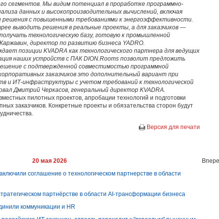
го сегментов. Мы видим потенциал в проработке программно-
нализа данных и высокопроизводительных вычислений, включая
 и решения с повышенными требованиями к энергоэффективности.
ее выводить решения в реальные проекты, а для заказчиков —
получать технологическую базу, готовую к промышленной
Каржавин, директор по развитию бизнеса YADRO.
ждает позиции KVADRA как технологического партнера для ведущих
ация наших устройств с
ПАК
DION.Rooms позволит предложить
решение с подтвержденной совместимостью программной
 корпоративных заказчиков это дополнительный вариант при
тв и ИТ-инфраструктуры с учетом требований к технологической
овал Дмитрий Черкасов, генеральный директор KVADRA.
вместных пилотных проектов, апробации технологий и подготовки
пных заказчиков. Конкретные проекты и обязательства сторон будут
удничества.
Версия для печати
20 мая 2026
Впере
заключили соглашение о технологическом партнерстве в области
стратегическом партнёрстве в области AI-трансформации бизнеса
динили коммуникации и HR