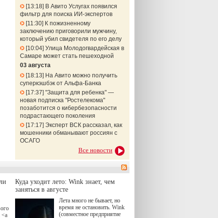
13:18
В Авито Услугах появился
фильтр для поиска ИИ-экспертов
11:30
К пожизненному
заключению приговорили мужчину,
который убил свидетеля по его делу
10:04
Улица Молодогвардейская в
Самаре может стать пешеходной
03 августа
18:13
На Авито можно получить
суперкэшбэк от Альфа-Банка
17:37
"Защита для ребенка" —
новая подписка "Ростелекома"
позаботится о кибербезопасности
подрастающего поколения
17:17
Эксперт ВСК рассказал, как
мошенники обманывают россиян с
ОСАГО
Все новости
ли
Куда уходит лето: Wink знает, чем
заняться в августе
Лета много не бывает, но
время не остановить. Wink
вого
(совместное предприятие
 <a