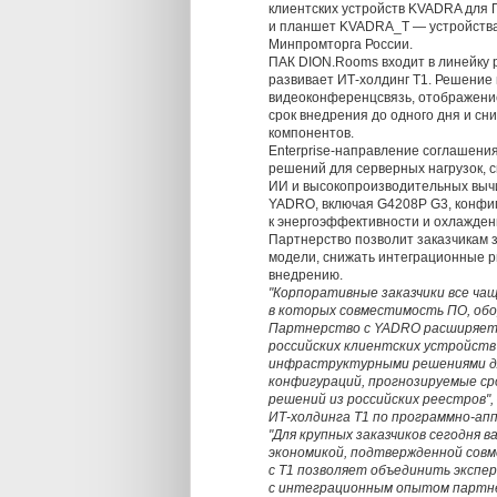
клиентских устройств KVADRA для 
и планшет KVADRA_T — устройства
Минпромторга России.
ПАК DION.Rooms входит в линейку
развивает ИТ-холдинг Т1. Решение 
видеоконференцсвязь, отображени
срок внедрения до одного дня и с
компонентов.
Enterprise-направление соглашени
решений для серверных нагрузок, 
ИИ и высокопроизводительных вычи
YADRO, включая G4208P G3, конфиг
к энергоэффективности и охлажде
Партнерство позволит заказчикам 
модели, снижать интеграционные р
внедрению.
"Корпоративные заказчики все ч
в которых совместимость ПО, обо
Партнерство с YADRO расширяет
российских клиентских устройств
инфраструктурными решениями для
конфигураций, прогнозируемые с
решений из российских реестров"
ИТ-холдинга Т1 по программно-а
"Для крупных заказчиков сегодня
экономикой, подтвержденной сов
с Т1 позволяет объединить экспе
с интеграционным опытом партне