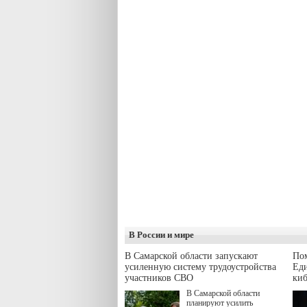
В России и мире
В Самарской области запускают
Пом
усиленную систему трудоустройства
Еди
участников СВО
киб
В Самарской области
планируют усилить