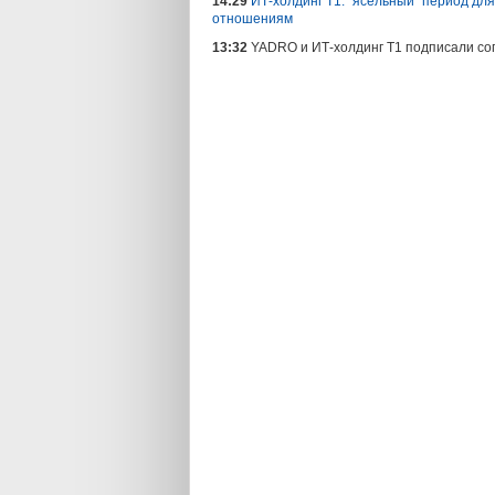
14:29
ИТ-холдинг Т1: "ясельный" период дл
отношениям
13:32
YADRO и ИТ-холдинг Т1 подписали со