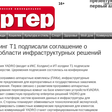
презенту
16+
Написа
первый а
юди
Кошелек
Культура и стиль
Спорт
Здоровье
Мой дом
Коммуналк
нг Т1 подписали соглашение о
 области инфраструктурных решений
ния YADRO (входит в ИКС Холдинг) и ИТ-холдинг T1 подписали
нерстве. Церемония подписания состоялась на конференции
программно-аппаратные комплексы (ПАКи), инфраструктурные
е предложения для корпоративных и государственных заказчиков.
вления. Первое связано с развитием программно-аппаратных
ования переговорных комнат на базе клиентских устройств KVADRA.
ает совместную проработку enterprise-решений YADRO для
ных платформ, систем хранения данных и инфраструктуры для
ч. Стороны планируют обмениваться технологической экспертизой,
рмировать совместные коммерческие предложения для клиентов.
ных коммуникаций YADRO станет сертифицированным поставщиком