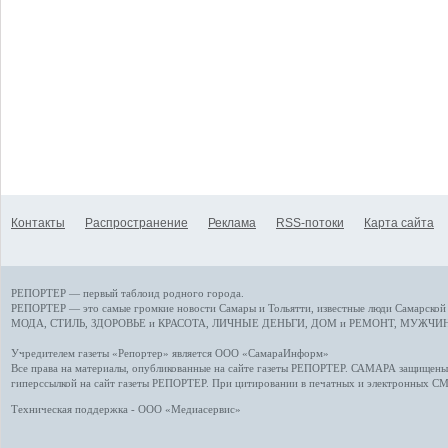
Контакты
Распространение
Реклама
RSS-потоки
Карта сайта
РЕПОРТЕР — первый таблоид родного города.
РЕПОРТЕР — это
самые громкие новости
Самары и Тольятти,
известные люди
Самарской 
МОДА, СТИЛЬ
,
ЗДОРОВЬЕ и КРАСОТА
,
ЛИЧНЫЕ ДЕНЬГИ
,
ДОМ и РЕМОНТ
,
МУЖЧИН
Учредителем газеты «Репортер» является ООО «СамараИнформ»
Все права на материалы, опубликованные на сайте газеты
РЕПОРТЕР
. САМАРА защищены. 
гиперссылкой на сайт газеты РЕПОРТЕР. При цитировании в печатных и электронных С
Техническая поддержка - ООО «Медиасервис»