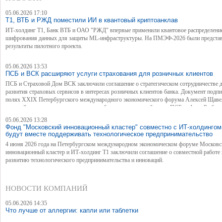
рассказала Анна Рыбина, генеральный директор Страхового Дома ВСК, в рамках сесс
"Человеческий капитал: сколько стоит здоровье человека?" на полях ПМЭФ-2026.
05.06.2026 17:10
Т1, ВТБ и РЖД поместили ИИ в квантовый криптоанклав
ИТ-холдинг Т1, Банк ВТБ и ОАО "РЖД" впервые применили квантовое распределени
шифрования данных для защиты ML-инфраструктуры. На ПМЭФ-2026 были предста
результаты пилотного проекта.
05.06.2026 13:53
ПСБ и ВСК расширяют услуги страхования для розничных клиентов
ПСБ и Страховой Дом ВСК заключили соглашение о стратегическом сотрудничестве 
развития страховых сервисов в интересах розничных клиентов банка. Документ подпи
полях XXIX Петербургского международного экономического форума Алексей Щаве
старший вице-президент, руководитель блока розничного бизнеса ПСБ, и Анна Рыбина
генеральный директор Страхового Дома ВСК.
05.06.2026 13:28
Фонд "Московский инновационный кластер" совместно с ИТ-холдингом
будут вместе поддерживать технологическое предпринимательство
4 июня 2026 года на Петербургском международном экономическом форуме Московс
инновационный кластер и ИТ-холдинг Т1 заключили соглашение о совместной работе 
развитию технологического предпринимательства и инноваций.
НОВОСТИ КОМПАНИЙ
05.06.2026 14:35
Что лучше от аллергии: капли или таблетки