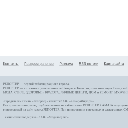
Контакты
Распространение
Реклама
RSS-потоки
Карта сайта
РЕПОРТЕР — первый таблоид родного города.
РЕПОРТЕР — это
самые громкие новости
Самары и Тольятти,
известные люди
Самарской 
МОДА, СТИЛЬ
,
ЗДОРОВЬЕ и КРАСОТА
,
ЛИЧНЫЕ ДЕНЬГИ
,
ДОМ и РЕМОНТ
,
МУЖЧИН
Учредителем газеты «Репортер» является ООО «СамараИнформ»
Все права на материалы, опубликованные на сайте газеты
РЕПОРТЕР
. САМАРА защищены. 
гиперссылкой на сайт газеты РЕПОРТЕР. При цитировании в печатных и электронных С
Техническая поддержка - ООО «Медиасервис»