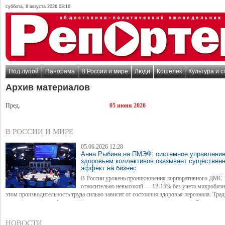
суббота, 8 августа 2026 03:17
Под лупой
Панорама
В России и мире
Люди
Кошелек
Культура и с
Архив материалов
Пред.
05 июня 2026
В РОССИИ И МИРЕ
05.06.2026 12:28
Анна Рыбина на ПМЭФ: системное управлени
здоровьем коллективов оказывает существен
эффект на бизнес
В России уровень проникновения корпоративного ДМС
относительно невысокий — 12-15% без учета микробизн
этом производительность труда сильно зависит от состояния здоровья персонала. Тра
рынок страхования фокусировался на компенсации затрат на лечение, но сейчас ключ
вызов для отрасли — сместить акцент на управление здоровьем и профилактику забол
перспективе такая стратегия может оказать позитивное влияние на экономику страны.
НОВОСТИ