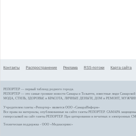
Контакты
Распространение
Реклама
RSS-потоки
Карта сайта
РЕПОРТЕР — первый таблоид родного города.
РЕПОРТЕР — это
самые громкие новости
Самары и Тольятти,
известные люди
Самарской 
МОДА, СТИЛЬ
,
ЗДОРОВЬЕ и КРАСОТА
,
ЛИЧНЫЕ ДЕНЬГИ
,
ДОМ и РЕМОНТ
,
МУЖЧИН
Учредителем газеты «Репортер» является ООО «СамараИнформ»
Все права на материалы, опубликованные на сайте газеты
РЕПОРТЕР
. САМАРА защищены. 
гиперссылкой на сайт газеты РЕПОРТЕР. При цитировании в печатных и электронных С
Техническая поддержка - ООО «Медиасервис»