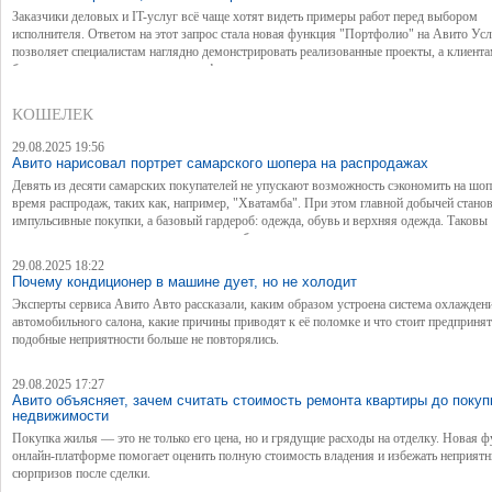
Заказчики деловых и IT-услуг всё чаще хотят видеть примеры работ перед выбором
исполнителя. Ответом на этот запрос стала новая функция "Портфолио" на Авито Усл
позволяет специалистам наглядно демонстрировать реализованные проекты, а клиент
быстрее находить проверенных профессионалов.
КОШЕЛЕК
29.08.2025 19:56
Авито нарисовал портрет самарского шопера на распродажах
Девять из десяти самарских покупателей не упускают возможность сэкономить на шоп
время распродаж, таких как, например, "Хватамба". При этом главной добычей станов
импульсивные покупки, а базовый гардероб: одежда, обувь и верхняя одежда. Таковы
результаты опроса, раскрывающего потребительские привычки горожан.
29.08.2025 18:22
Почему кондиционер в машине дует, но не холодит
Эксперты сервиса Авито Авто рассказали, каким образом устроена система охлажден
автомобильного салона, какие причины приводят к её поломке и что стоит предпринят
подобные неприятности больше не повторялись.
29.08.2025 17:27
Авито объясняет, зачем считать стоимость ремонта квартиры до покуп
недвижимости
Покупка жилья — это не только его цена, но и грядущие расходы на отделку. Новая ф
онлайн-платформе помогает оценить полную стоимость владения и избежать неприят
сюрпризов после сделки.