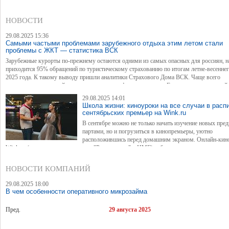
НОВОСТИ
29.08.2025 15:36
Самыми частыми проблемами зарубежного отдыха этим летом стали
проблемы с ЖКТ — статистика ВСК
Зарубежные курорты по-прежнему остаются одними из самых опасных для россиян, н
приходится 95% обращений по туристическому страхованию по итогам летне-весеннег
2025 года. К такому выводу пришли аналитики Страхового Дома ВСК. Чаще всего
происшествия с российскими отдыхающими фиксировались в Египте, а среди европей
стран лидером антирейтинга стала Греция. Наиболее распространенный туристический
29.08.2025 14:01
диарея.
Школа жизни: киноуроки на все случаи в расп
сентябрьских премьер на Wink.ru
В сентябре можно не только начать изучение новых пред
партами, но и погрузиться в кинопремьеры, уютно
расположившись перед домашним экраном. Онлайн-кин
Wink.ru (совместное предприятие "Ростелекома" и НМГ) собрал в расписании новинок
самое интересное, познавательное и вдохновляющее: яркие мелодрамы, захватывающ
триллеры, уморительную фантастику, напряженные детективы и даже вкусные истории
НОВОСТИ КОМПАНИЙ
29.08.2025 18:00
В чем особенности оперативного микрозайма
Пред.
29 августа 2025