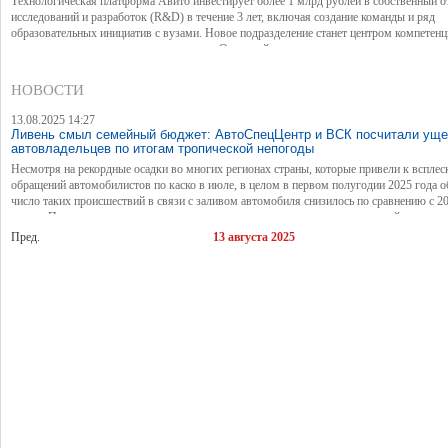
Технологическая платформа Авито инвестирует более 1 млрд рублей в собственный о
исследований и разработок (R&D) в течение 3 лет, включая создание команды и ряд
образовательных инициатив с вузами. Новое подразделение станет центром компетенц
технологиях искусственного интеллекта. Отдел займется практическими исследовани
решений, которые в будущем смогут изменить опыт пользователей на площадке.
НОВОСТИ
13.08.2025 14:27
Ливень смыл семейный бюджет: АвтоСпецЦентр и ВСК посчитали уще
автовладельцев по итогам тропической непогоды
Несмотря на рекордные осадки во многих регионах страны, которые привели к всплес
обращений автомобилистов по каско в июле, в целом в первом полугодии 2025 года 
число таких происшествий в связи с заливом автомобиля снизилось по сравнению с 2
годом. При этом минимальная стоимость ремонта после таких происшествий оценивае
примерно в 50 тыс. рублей, это без учета скрытой коррозии кузова, которая может пр
Пред.
13 августа 2025
позднее. Таковы результаты совместного исследования Страхового Дома ВСК и ГК
АвтоСпецЦентр.