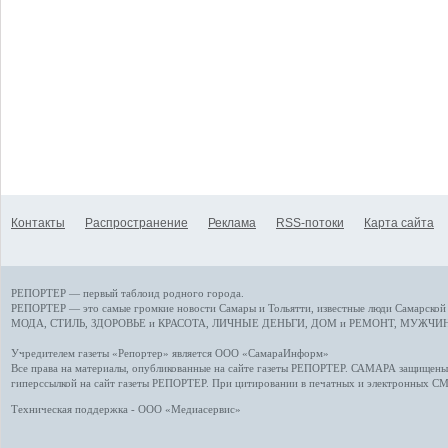
Контакты
Распространение
Реклама
RSS-потоки
Карта сайта
РЕПОРТЕР — первый таблоид родного города.
РЕПОРТЕР — это
самые громкие новости
Самары и Тольятти,
известные люди
Самарской 
МОДА, СТИЛЬ
,
ЗДОРОВЬЕ и КРАСОТА
,
ЛИЧНЫЕ ДЕНЬГИ
,
ДОМ и РЕМОНТ
,
МУЖЧИН
Учредителем газеты «Репортер» является ООО «СамараИнформ»
Все права на материалы, опубликованные на сайте газеты
РЕПОРТЕР
. САМАРА защищены. 
гиперссылкой на сайт газеты РЕПОРТЕР. При цитировании в печатных и электронных С
Техническая поддержка - ООО «Медиасервис»