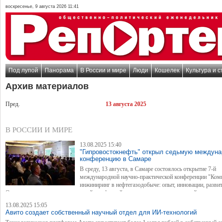
воскресенье, 9 августа 2026 11:41
Под лупой
Панорама
В России и мире
Люди
Кошелек
Культура и с
Архив материалов
Пред.
13 августа 2025
В РОССИИ И МИРЕ
13.08.2025 15:40
"Гипровостокнефть" открыл седьмую междун
конференцию в Самаре
В среду, 13 августа, в Самаре состоялось открытие 7-й
международной научно-практической конференции "Ко
инжиниринг в нефтегазодобыче: опыт, инновации, развит
Организатором выступил ведущий в нефтяной отрасли страны комплексный институт
по проектно-изыскательским работам "Гипровостокнефть" при поддержке ГК "Заруб
13.08.2025 15:05
и правительства Самарской области.
Авито создает собственный научный отдел для ИИ-технологий