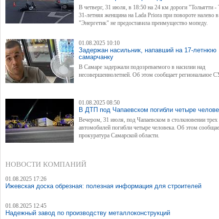
В четверг, 31 июля, в 18:50 на 24 км дороги "Тольятти -
31-летняя женщина на Lada Priora при повороте налево 
"Энергетик" не предоставила преимущество мопеду.
01.08.2025 10:10
Задержан насильник, напавший на 17-летнюю
самарчанку
В Самаре задержали подозреваемого в насилии над
несовершеннолетней. Об этом сообщает региональное С
01.08.2025 08:50
В ДТП под Чапаевском погибли четыре челове
Вечером, 31 июля, под Чапаевском в столкновении трех
автомобилей погибли четыре человека. Об этом сообща
прокуратура Самарской области.
НОВОСТИ КОМПАНИЙ
01.08.2025 17:26
Ижевская доска обрезная: полезная информация для строителей
01.08.2025 12:45
Надежный завод по производству металлоконструкций