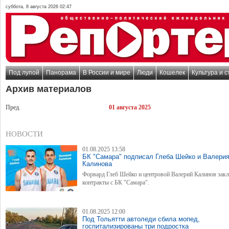
суббота, 8 августа 2026 02:47
Под лупой
Панорама
В России и мире
Люди
Кошелек
Культура и с
Архив материалов
Пред.
01 августа 2025
НОВОСТИ
01.08.2025 13:58
БК "Самара" подписал Глеба Шейко и Валери
Калинова
Форвард Глеб Шейко и центровой Валерий Калинов зак
контракты с БК "Самара".
01.08.2025 12:00
Под Тольятти автоледи сбила мопед,
госпитализированы три подростка