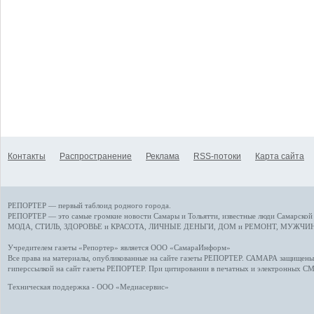
Контакты
Распространение
Реклама
RSS-потоки
Карта сайта
РЕПОРТЕР — первый таблоид родного города.
РЕПОРТЕР — это
самые громкие новости
Самары и Тольятти,
известные люди
Самарской 
МОДА, СТИЛЬ
,
ЗДОРОВЬЕ и КРАСОТА
,
ЛИЧНЫЕ ДЕНЬГИ
,
ДОМ и РЕМОНТ
,
МУЖЧИН
Учредителем газеты «Репортер» является ООО «СамараИнформ»
Все права на материалы, опубликованные на сайте газеты
РЕПОРТЕР
. САМАРА защищены. 
гиперссылкой на сайт газеты РЕПОРТЕР. При цитировании в печатных и электронных С
Техническая поддержка - ООО «Медиасервис»