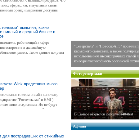
о сталкиваются с нехваткой ресурсов, что
 таких сферах, как визуальный стиль,
ственный бренд и маркетинг доступны
Из-за этого они упускают реальные
 на рынке.
стелеком" выяснил, какие
ет малый и средний бизнес в
ре
ниматель, работающий в сфере
"Северсталь" и "НовосибАРЗ" провели п
 инвестировать в дальнейшую
карьерного самосвала, а также полуприце
ребованиям рынка. Такие данные получил
использованием высокопрочных сталей
ии малого и среднего предпринимательства
конкурентоспособность российской техни
владельцев отелей, глэмпингов, хостелов,
еральных округах России, который выявил
щенности.
Фоторепортажи
августе Wink представит много
ер
расставание с летом онлайн-кинотеатр
предприятие "Ростелекома" и НМГ)
тным кино и сериалами. Но не будут
также детская аудитория. В августе
В Самаре открылся it-форум #404fest
шен-сериала <a
="_blank">"Ухожу красиво 2"</a> (18+) с
Афиша
т для пострадавших от стихийных