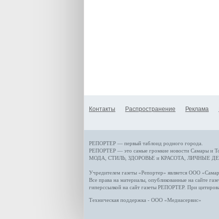
Контакты
Распространение
Реклама
РЕПОРТЕР — первый таблоид родного города.
РЕПОРТЕР — это
самые громкие новости
Самары и Т
МОДА, СТИЛЬ
,
ЗДОРОВЬЕ и КРАСОТА
,
ЛИЧНЫЕ ДЕ
Учредителем газеты «Репортер» является ООО «Сам
Все права на материалы, опубликованные на сайте газ
гиперссылкой на сайт газеты РЕПОРТЕР. При цитиров
Техническая поддержка - ООО «Медиасервис»