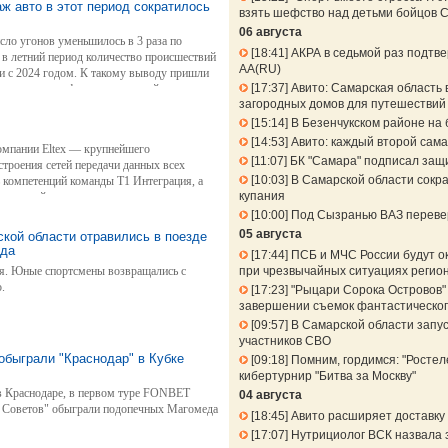
аж авто в этот период сократилось
взять шефство над детьми бойцов 
06 августа
сло угонов уменьшилось в 3 раза по
18:41
АКРА в седьмой раз подтв
в летний период количество происшествий
АА(RU)
ии с 2024 годом. К такому выводу пришли
17:37
Авито: Самарская область 
нилась география преступлений — если в
загородных домов для путешествий 
л Дальний Восток, то по итогам 6 месяцев
ь в Москве и Санкт-Петербурге. Причем в
15:14
В Безенчукском районе на 
ивные автопарки.
14:53
Авито: каждый второй сама
компании Eltex — крупнейшего
11:07
БК "Самара" подписал защ
строения сетей передачи данных всех
10:03
В Самарской области сокра
ь компетенций команды Т1 Интеграция, а
купания
компаний.
10:00
Под Сызранью ВАЗ перевер
05 августа
ской области отравились в поезде
нда
17:44
ПСБ и МЧС России будут о
я. Юные спортсмены возвращались с
при чрезвычайных ситуациях регио
.
17:23
"Рыцари Сорока Островов" 
завершении съемок фантастическог
09:57
В Самарской области запу
участников СВО
обыграли "Краснодар" в Кубке
09:18
Помним, гордимся: "Ростел
кибертурнир "Битва за Москву"
 в Краснодаре, в первом туре FONBET
04 августа
 Советов" обыграли подопечных Магомеда
18:45
Авито расширяет доставку 
17:07
Нутрициолог ВСК назвала 