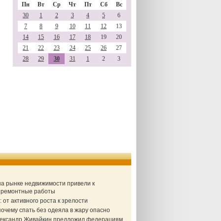
Пн
Вт
Ср
Чт
Пт
Сб
Вс
30
1
2
3
4
5
6
7
8
9
10
11
12
13
14
15
16
17
18
19
20
21
22
23
24
25
26
27
28
29
30
31
1
2
3
 на рынке недвижимости привели к
а ремонтные работы
от активного роста к зрелости
очему спать без одеяла в жару опасно
Александр Живайкин предложил федерациям