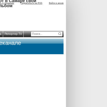
ют в Самаре свой
ть в редакцию
Подписаться на RSS
Войти в архив
льбом
а
Репортер TV
леканале