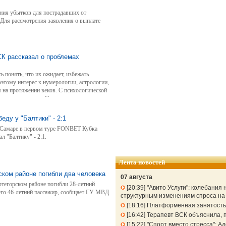
ния убытков для пострадавших от
 Для рассмотрения заявления о выплате
СК рассказал о проблемах
ь понять, что их ожидает, избежать
этому интерес к нумерологии, астрологии,
я на протяжении веков. С психологической
нозначно вредные. Однако они могут
ю. Елена Куперштейн, психолог Цифровой
 случаях увлечение мистическими
еду у "Балтики" - 2:1
оровьем.
в Самаре в первом туре FONBET Кубка
л "Балтику" - 2:1.
Лента новостей
ком районе погибли два человека
07 августа
тегорском районе погибли 28-летний
20:39
"Авито Услуги": колебания
 его 46-летний пассажир, сообщает ГУ МВД
структурным изменениям спроса н
18:16
Платформенная занятость: 
16:42
Терапевт ВСК объяснила, п
15:22
"Спорт вместо стресса": 