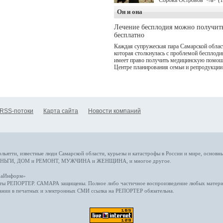
Сорока Островов"</a> (
для онлайн-кинотеатра W
Он и она
(совместное предприятие
"Ростелекома" и НМГ) п
Лечение бесплодия можно получит
мотивам одноименного
бесплатно
романа Сергея Лукьяненк
Главные роли в проекте
Каждая супружеская пара Самарской облас
исполнили Артем Кошма
которая столкнулась с проблемой бесплоди
Полина Гухман, Вероник
имеет право получить медицинскую помощ
Устимова, Олег Савостю
Центре планирования семьи и репродукции
Святослав Рогожан, Куз
Котрелёв, Никита
Кологривый, Елисей
Чучилин, Александра
Нестерова, Ника Жукова,
также Михаил Пореченко
RSS-потоки
Карта сайта
Новости компаний
Александр Обласов,
Дмитрий Куличков и Юл
Волкова в роли родителе
Режиссер-постановщик
проекта — Егор Чичкано
(сериалы "Комбинация", 
снова здравствуйте!").
ольятти,
известные люди
Самарской области, курьезы и катастрофы
в России и мире
, основн
НЬГИ
,
ДОМ и РЕМОНТ
,
МУЖЧИНА и ЖЕНЩИНА
, и многое
другое
.
араИнформ»
еты
РЕПОРТЕР
. САМАРА защищены. Полное либо частичное воспроизведение любых материа
ании в печатных и электронных СМИ ссылка на
РЕПОРТЕР
обязательна.