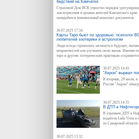
бедствий на Камчатке
Страховой Дом ВСК упростил порядок урегулирова
землетрясения и цунами жителей Камчатского края.
понадобится минимальный комплект документов.
30.07.2025 17:34
Карты Таро бьют по здоровью: психолог В
любителей эзотерики и астрологии
Люди всегда стремились заглянуть в будущее, пытаяс
неприятностей или улучшить свою жизнь. Именно по
таро и другим эзотерическим практикам сохраняетс
точки зрения нельзя сказать, что такие интересы од
привести к потере контроля над собственной жизнь
30.07.2025 14:41
Клиники Страхового Дома ВСК рассказала, в каких
"Акрон" вырвал поб
практиками приводит к проблемам с ментальным зд
В вторник, 29 июля, 
России "Акрон" обыгра
30.07.2025 14:35
В ДТП в Нефтегорс
В утреннем ДТП в Неф
водитель Lada Vesta и
по Самарской области.
30.07.2025 13:32