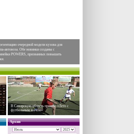
резентацию очередной модели кузова для
па-автовоза. Обе новинки созданы с
 линейки POWERS, призванных повышать
ки.
В Самарскую область пришло «Лето с
футбольным мячом»
Архив