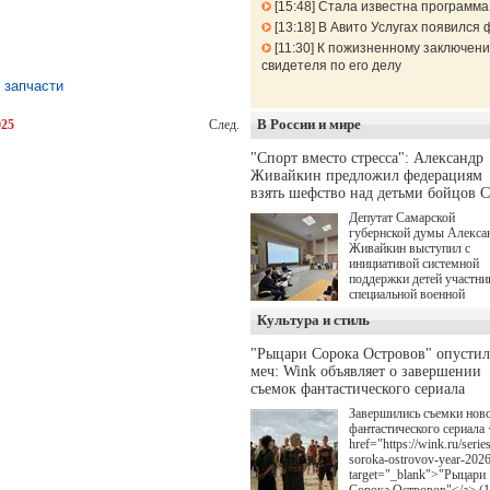
15:48
Стала известна программа
13:18
В Авито Услугах появился 
11:30
К пожизненному заключени
свидетеля по его делу
 запчасти
В России и мире
025
След.
"Спорт вместо стресса": Александр
Живайкин предложил федерациям
взять шефство над детьми бойцов 
Депутат Самарской
губернской думы Алекса
Живайкин выступил с
инициативой системной
поддержки детей участни
специальной военной
операции через спортивн
Культура и стиль
секции. Он озвучил ее на
стратегической сессии
"Рыцари Сорока Островов" опусти
"Помощь фронту и семь
меч: Wink объявляет о завершении
участников СВО", котора
прошла в Отрадном 7
съемок фантастического сериала
августа.
Завершились съемки нов
фантастического сериала 
href="https://wink.ru/series
soroka-ostrovov-year-202
target="_blank">"Рыцари