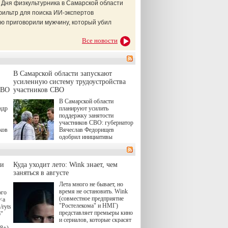
 Дня физкультурника в Самарской области
фильтр для поиска ИИ-экспертов
ю приговорили мужчину, который убил
Все новости
В Самарской области запускают
усиленную систему трудоустройства
СВО
участников СВО
В Самарской области
ндр
планируют усилить
поддержку занятости
участников СВО: губернатор
ков
Вячеслав Федорищев
одобрил инициативы
ые
депутата Самарской
Губернской Думы
Александра Живайкина,
ли
Куда уходит лето: Wink знает, чем
ям
направленные на
я
заняться в августе
трудоустройство и более
спокойную адаптацию к
Лета много не бывает, но
мирной жизни.
время не остановить. Wink
ого
(совместное предприятие
<a
"Ростелекома" и НМГ)
/rytsari-
представляет премьеры кино
6"
и сериалов, которые скрасят
удлиняющиеся вечера