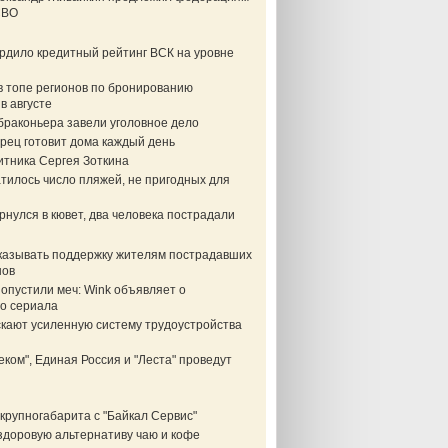
СВО
ердило кредитный рейтинг ВСК на уровне
в топе регионов по бронированию
в августе
браконьера завели уголовное дело
рец готовит дома каждый день
итника Сергея Зоткина
тилось число пляжей, не пригодных для
нулся в кювет, два человека пострадали
казывать поддержку жителям пострадавших
нов
опустили меч: Wink объявляет о
о сериала
скают усиленную систему трудоустройства
еком", Единая Россия и "Леста" проведут
крупногабарита с "Байкал Сервис"
здоровую альтернативу чаю и кофе