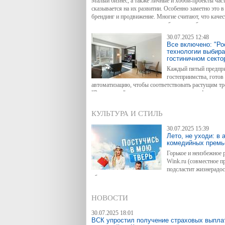
Малый бизнес, а также личные и хобби-проекты част
сказывается на их развитии. Особенно заметно это в
брендинг и продвижение. Многие считают, что каче
только крупным компаниям с большими бюджетами. 
возможности для роста и укрепления своих позиций
30.07.2025 12:48
Все включено: "Ро
технологии выбира
гостиничном секто
Каждый пятый предпри
гостеприимства, готов
автоматизацию, чтобы соответствовать растущим т
"Ростелеком", проанализировав уровень цифровизац
(МСП) в этой сфере. Компания провела опрос среди 
апартаментов, баз отдыха и санаториев во всех фед
КУЛЬТУРА И СТИЛЬ
четкие отраслевые стандарты технологической осна
30.07.2025 15:39
Лето, не уходи: в 
комедийных премь
Горькое и неизбежное 
Wink.ru (совместное 
подсластит жизнерадос
обделены вниманием поклонники и других жанров, а 
продолжат выходить новые эпизоды комедийного эк
href="https://wink.ru/media_items/149602560" target
НОВОСТИ
Владимиром Яглычем в главной роли.
30.07.2025 18:01
ВСК упростил получение страховых выпла