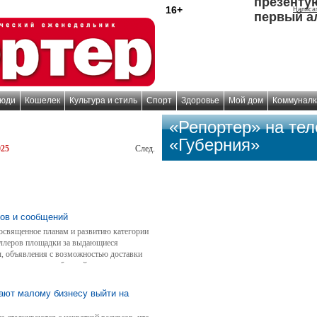
презенту
16+
Написа
первый а
юди
Кошелек
Культура и стиль
Спорт
Здоровье
Мой дом
Коммуналк
«Репортер» на те
«Губерния»
025
След.
ков и сообщений
освященное планам и развитию категории
 селлеров площадки за выдающиеся
ы, объявления с возможностью доставки
ше звонков и сообщений.
гают малому бизнесу выйти на