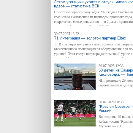
Летом угонщики уходят в отпуск: число кр
вдвое — статистика ВСК
По итогам первого полугодия 2025 года в России чи
сравнению с аналогичным периодом прошлого года, 
сократилось менее динамично — в 2 раза в сравнен
аналитики Страхового Дома ВСК. Также вновь изме
первом квартале 2025 года лидером антирейтинга бы
30.07.2025 13:22
наибольшее число страховых событий фиксировалос
Т1 Интеграция — золотой партнер Eltex
53% случаев жертвами угонов становились корпорат
T1 Интеграция получила статус золотого партнера 
отечественного производителя оборудования для по
уровней. Этот статус подтверждает высокий уровен
также эффективность партнерского взаимодействия 
30.07.2025 12:38
50 детей из Самар
Кисловодск — Ты
ЧП произошло 29 июл
соревнований по дзюдо
30.07.2025 08:38
"Крылья Советов" 
России
Во вторник, 29 июля,
Кубка России "Крылья
Мусаева — 2:1.