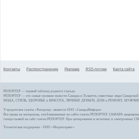
Контакты
Распространение
Реклама
RSS-потоки
Карта сайта
РЕПОРТЕР — первый таблоид родного города.
РЕПОРТЕР — это
самые громкие новости
Самары и Тольятти,
известные люди
Самарской 
МОДА, СТИЛЬ
,
ЗДОРОВЬЕ и КРАСОТА
,
ЛИЧНЫЕ ДЕНЬГИ
,
ДОМ и РЕМОНТ
,
МУЖЧИН
Учредителем газеты «Репортер» является ООО «СамараИнформ»
Все права на материалы, опубликованные на сайте газеты
РЕПОРТЕР
. САМАРА защищены. 
гиперссылкой на сайт газеты РЕПОРТЕР. При цитировании в печатных и электронных С
Техническая поддержка - ООО «Медиасервис»