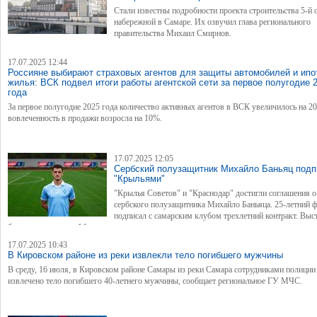
Стали известны подробности проекта строительства 5-й 
набережной в Самаре. Их озвучил глава регионального
правительства Михаил Смирнов.
17.07.2025 12:44
Россияне выбирают страховых агентов для защиты автомобилей и ипо
жилья: ВСК подвел итоги работы агентской сети за первое полугодие 
года
За первое полугодие 2025 года количество активных агентов в ВСК увеличилось на 20
вовлеченность в продажи возросла на 10%.
17.07.2025 12:05
Сербский полузащитник Михайло Баньяц подп
"Крыльями"
"Крылья Советов" и "Краснодар" достигли соглашения о
сербского полузащитника Михайло Баньяца. 25-летний 
подписал с самарским клубом трехлетний контракт. Выс
будет под номером 14.
17.07.2025 10:43
В Кировском районе из реки извлекли тело погибшего мужчины
В среду, 16 июля, в Кировском районе Самары из реки Самара сотрудниками полиции
извлечено тело погибшего 40-летнего мужчины, сообщает региональное ГУ МЧС.