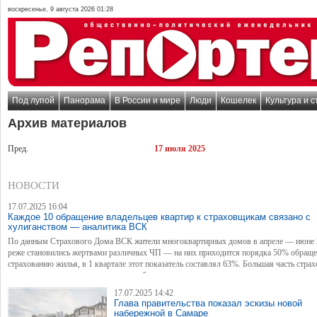
воскресенье, 9 августа 2026 01:28
Под лупой
Панорама
В России и мире
Люди
Кошелек
Культура и с
Архив материалов
Пред.
17 июля 2025
НОВОСТИ
17.07.2025 16:04
Каждое 10 обращение владельцев квартир к страховщикам связано с
хулиганством — аналитика ВСК
По данным Страхового Дома ВСК жители многоквартирных домов в апреле — июне 
реже становились жертвами различных ЧП — на них приходится порядка 50% обраще
страхованию жилья, в 1 квартале этот показатель составлял 63%. Большая часть стра
случаев — это аварии систем водоснабжения.
17.07.2025 14:42
Глава правительства показал эскизы новой
набережной в Самаре