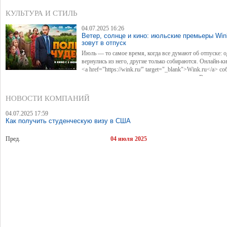
пользователь не до конца понимает, по каким характеристикам выбирать мастера, а 1
респондентов не хватает в объявлениях на платформе портфолио с навыками рассма
КУЛЬТУРА И СТИЛЬ
специалистов.
04.07.2025 16:26
Ветер, солнце и кино: июльские премьеры Win
зовут в отпуск
Июль — то самое время, когда все думают об отпуске: 
вернулись из него, другие только собираются. Онлайн-к
<a href="https://wink.ru/" target="_blank">Wink.ru</a> со
чемодан премьер, которые продлят отпускное настроение или создадут его. Вместе с 
летней афишей зрители отправятся в детство всей семьей, оценят фестивальные хиты,
развязки детективных историй и откроют новую главу в жизни полюбившихся героев
НОВОСТИ КОМПАНИЙ
04.07.2025 17:59
Как получить студенческую визу в США
Пред.
04 июля 2025