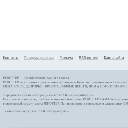
Контакты
Распространение
Реклама
RSS-потоки
Карта сайта
РЕПОРТЕР — первый таблоид родного города.
РЕПОРТЕР — это
самые громкие новости
Самары и Тольятти,
известные люди
Самарской 
МОДА, СТИЛЬ
,
ЗДОРОВЬЕ и КРАСОТА
,
ЛИЧНЫЕ ДЕНЬГИ
,
ДОМ и РЕМОНТ
,
МУЖЧИН
Учредителем газеты «Репортер» является ООО «СамараИнформ»
Все права на материалы, опубликованные на сайте газеты
РЕПОРТЕР
. САМАРА защищены. 
гиперссылкой на сайт газеты РЕПОРТЕР. При цитировании в печатных и электронных С
Техническая поддержка - ООО «Медиасервис»