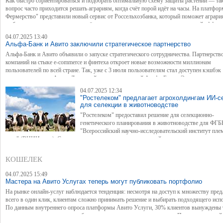
Как быстро сориентироваться и подобрать оптимальную схему защиты растений — та
вопрос часто приходится решать аграриям, когда счёт порой идёт на часы. На платфо
Фермерство" представили новый сервис от Россельхозбанка, который поможет аграри
выбирать схемы и препараты с учётом культуры, типа угрозы и экономической эффект
04.07.2025 13:40
Альфа-Банк и Авито заключили стратегическое партнерство
Альфа-Банк и Авито объявили о запуске стратегического сотрудничества. Партнерств
компаний на стыке e-commerce и финтеха откроет новые возможности миллионам
пользователей по всей стране. Так, уже с 3 июля пользователям стал доступен кэшбэк
покупки товаров с Авито Доставкой при оплате картой Альфа-Банка. Это первая иниц
мировом рынке финтеха, когда за C2C-покупки будет начисляться кэшбэк.
04.07.2025 12:34
"Ростелеком" предлагает агрохолдингам ИИ-с
для селекции в животноводстве
"Ростелеком" предоставил решение для селекционно-
генетического планирования в животноводстве для ФГ
"Всероссийский научно-исследовательский институт пле
дела" (ВНИИплем). Система, созданная на основе технологий искусственного интелле
ориентирована на племенные хозяйства и агропредприятия с большим поголовьем жи
отвечает требованиям импортозамещения. В качестве отраслевого интегратора "Рост
КОШЕЛЕК
обеспечил внедрение решения в ИТ-ландшафт заказчика и предоставил необходимые
мощности, включая защищенную облачную инфраструктуру.
04.07.2025 15:49
Мастера на Авито Услугах теперь могут публиковать портфолио
На рынке онлайн-услуг наблюдается тенденция: несмотря на доступ к множеству пре
всего в один клик, клиентам сложно принимать решение и выбирать подходящего исп
По данным внутреннего опроса платформы Авито Услуги, 30% клиентов вынуждены 
слишком много времени на отбор специалистов по всем критериям. При этом каждый