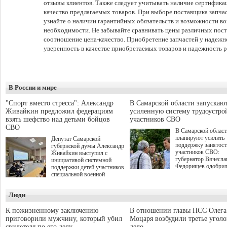
отзывы клиентов. Также следует учитывать наличие сертификац
качество предлагаемых товаров. При выборе поставщика запчаст
узнайте о наличии гарантийных обязательств и возможности во
необходимости. Не забывайте сравнивать цены различных пос
соотношение цена-качество. Приобретение запчастей у надежн
уверенность в качестве приобретаемых товаров и надежность р
В России и мире
"Спорт вместо стресса": Александр
В Самарской области запускаю
Живайкин предложил федерациям
усиленную систему трудоустро
взять шефство над детьми бойцов
участников СВО
СВО
В Самарской област
планируют усилить
Депутат Самарской
поддержку занятост
губернской думы Александр
участников СВО:
Живайкин выступил с
губернатор Вячесла
инициативой системной
Федорищев одобри
поддержки детей участников
инициативы депутат
специальной военной
Самарской Губернс
операции через спортивные
Думы Александра
секции. Он озвучил ее на
Люди
Живайкина, направ
стратегической сессии
на трудоустройство 
"Помощь фронту и семьям
спокойную адаптац
участников СВО", которая
К пожизненному заключению
В отношении главы ПСС Олега
мирной жизни.
прошла в Отрадном 7
приговорили мужчину, который убил
Моцаря возбудили третье угол
августа.
свидетеля по его делу
дело