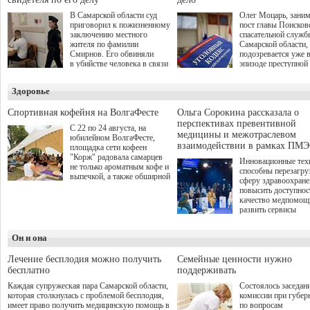
В Самарской области суд
Олег Моцарь, зани
приговорил к пожизненному
пост главы Поисков
заключению местного
спасательной служб
жителя по фамилии
Самарской области,
Смирнов. Его обвиняли
подозревается уже 
в убийстве человека в связи
эпизоде преступной
с выполнением
деятельности. Возб
им общественного долга.
третье уголовное де
Здоровье
о превышении полн
а сам он находится
Спортивная кофейня на ВолгаФесте
Ольга Сорокина рассказала о
перспективах превентивной
С 22 по 24 августа, на
медицины и межотраслевом
юбилейном ВолгаФесте,
взаимодействии в рамках ПМЭ
площадка сети кофеен
"Корж" радовала самарцев
Инновационные тех
не только ароматным кофе и
способны перезагру
выпечкой, а также обширной
сферу здравоохран
оздоровительной
повысить доступнос
программой. Спортивный
качество медпомощ
дебют пришёлся на начало
развить сервисы
летнего сезона. Команда
превентивной меди
сети кофеен ввела активную
Однако сфера MedT
деятельность в жизни для
Он и она
сталкивается с
гостей и самарцев.
определенными бар
К ним можно отнес
Лечение бесплодия можно получить
Семейные ценности нужно
регуляторные огран
бесплатно
поддерживать
этические вопросы,
Каждая супружеская пара Самарской области,
Состоялось заседан
возникающие при ра
которая столкнулась с проблемой бесплодия,
комиссии при губер
данными пациентов
имеет право получить медицинскую помощь в
по вопросам
более динамичного 