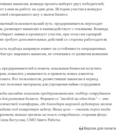
тивших вакансии, команда проекта выберет двух победителей,
т к ним на работу на один день. История участия в конкурсе
новой специального шоу о малом бизнесе.
ивычный пользовательский путь: предприниматель переходит
ты, размещает вакансию и взаимодействует с откликами. Команда
тбирает заявки и организует участие, при этом сам сценарий
 не требует дополнительных действий со стороны работодателя.
орость подбора напрямую влияет на устойчивость операционных
быстро закрывать вакансии, не отвлекаясь от развития компании
ь предпринимателей и помочь локальным бизнесам получить
рии, повысить узнаваемость и привлечь новых клиентов
охвата. Все пользователи, разместившие вакансии в период
учат полезные материалы для упрощения найма сотрудников.
тобы наглядно показать предпринимателям: подбор сотрудников
для развития бизнеса. Формат со "звездой на один день" — это
можностей платформы, где благодаря широкой аудитории можно
дата под конкретную задачу. Наша цель — снизить порог входа
тратить меньше времени на поиск сотрудников, сохраняя фокус
Елена Котусова, CMO Авито Работы.
Версия для печати