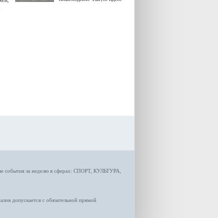
жей,
озвучила министр
я
градостроительной политики
Самарской области
Екатерина Семенова.
ые
события за неделю
в сферах:
СПОРТ
,
КУЛЬТУРА,
лов допускается с обязательной прямой