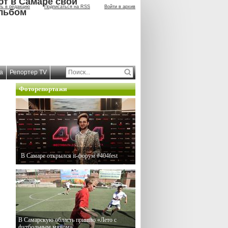
ют в Самаре свой
ть в редакцию
Подписаться на RSS
Войти в архив
льбом
а
Репортер TV
Фоторепортажи
В Самаре открылся it-форум #404fest
В Самарскую область пришло «Лето с
футбольным мячом»