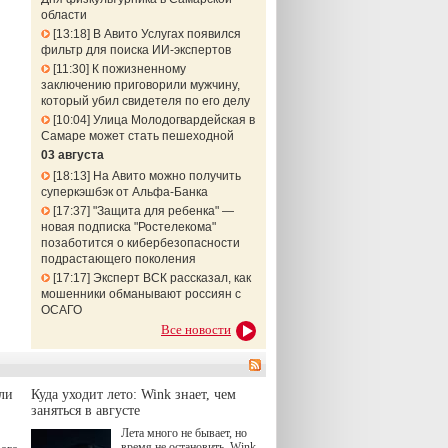
области
13:18
В Авито Услугах появился
фильтр для поиска ИИ-экспертов
11:30
К пожизненному
заключению приговорили мужчину,
который убил свидетеля по его делу
10:04
Улица Молодогвардейская в
Самаре может стать пешеходной
03 августа
18:13
На Авито можно получить
суперкэшбэк от Альфа-Банка
17:37
"Защита для ребенка" —
новая подписка "Ростелекома"
позаботится о кибербезопасности
подрастающего поколения
17:17
Эксперт ВСК рассказал, как
мошенники обманывают россиян с
ОСАГО
Все новости
ли
Куда уходит лето: Wink знает, чем
заняться в августе
Лета много не бывает, но
время не остановить. Wink