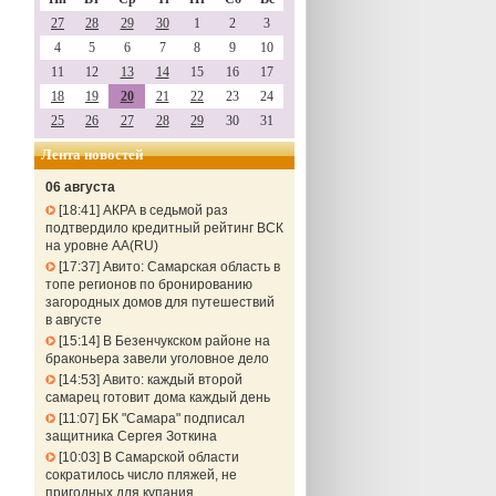
27
28
29
30
1
2
3
4
5
6
7
8
9
10
11
12
13
14
15
16
17
18
19
20
21
22
23
24
25
26
27
28
29
30
31
Лента новостей
06 августа
18:41
АКРА в седьмой раз
подтвердило кредитный рейтинг ВСК
на уровне АА(RU)
17:37
Авито: Самарская область в
топе регионов по бронированию
загородных домов для путешествий
в августе
15:14
В Безенчукском районе на
браконьера завели уголовное дело
14:53
Авито: каждый второй
самарец готовит дома каждый день
11:07
БК "Самара" подписал
защитника Сергея Зоткина
10:03
В Самарской области
сократилось число пляжей, не
пригодных для купания