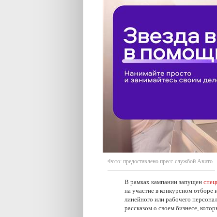
Фото:
предоставлено пресс-службой Авито
В рамках кампании запущен
спец
на участие в конкурсном отборе 
линейного или рабочего персонал
рассказом о своем бизнесе, кото