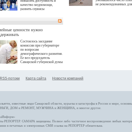
уменьшилось число пля
повысить доступность и
не рекомендованных дл
качество медпомощи,
купания.
развить сервисы
превентивной медицины.
Однако сфера MedTech
сталкивается с
определенными барьерами.
К ним можно отнести
мейные ценности нужно
регуляторные ограничения,
ддерживать
этические вопросы,
Состоялось заседание
возникающие при работе с
комиссии при губернаторе
данными пациентов. Для
по вопросам
более динамичного роста
демографического развития.
проникновения инноваций в
Ее вел председатель
сегмент необходимо кросс-
Самарской губернской думы
отраслевое взаимодействие
Виктор Сазонов.
государства, медицинских
клиник и страховых
компаний. Об этом
RSS-потоки
Карта сайта
Новости компаний
рассказала Ольга Сорокина,
член Совета директоров
Страхового Дома ВСК в
ходе сессии "Развитие
медицинских технологий —
ключ к повышению
качества жизни" в рамках
ольятти,
известные люди
Самарской области, курьезы и катастрофы
в России и мире
, основн
ПМЭФ 2025. В дискуссии
НЬГИ
,
ДОМ и РЕМОНТ
,
МУЖЧИНА и ЖЕНЩИНА
, и многое
другое
.
также приняли участие
Министр здравоохранения
араИнформ»
РФ Михаил Мурашко,
еты
РЕПОРТЕР
. САМАРА защищены. Полное либо частичное воспроизведение любых материа
представители
ании в печатных и электронных СМИ ссылка на
РЕПОРТЕР
обязательна.
Государственной Думы,