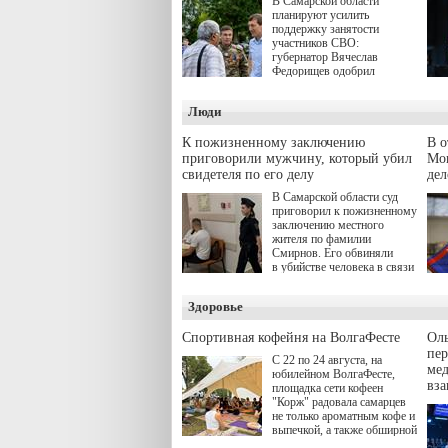
В Самарской области
планируют усилить
поддержку занятости
участников СВО:
губернатор Вячеслав
Федорищев одобрил
инициативы депутата
Самарской Губернской
Люди
Думы Александра
Живайкина, направленные
на трудоустройство и более
К пожизненному заключению
В 
спокойную адаптацию к
приговорили мужчину, который убил
Моц
мирной жизни.
свидетеля по его делу
дел
В Самарской области суд
приговорил к пожизненному
заключению местного
жителя по фамилии
Смирнов. Его обвиняли
в убийстве человека в связи
с выполнением
им общественного долга.
Здоровье
Спортивная кофейня на ВолгаФесте
Оль
пер
С 22 по 24 августа, на
ме
юбилейном ВолгаФесте,
вз
площадка сети кофеен
"Корж" радовала самарцев
не только ароматным кофе и
выпечкой, а также обширной
оздоровительной