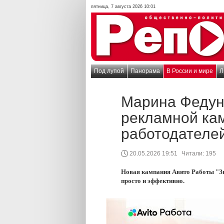
пятница, 7 августа 2026 10:01
Под лупой
Панорама
В России и мире
Л
Марина Федун
рекламной ка
работодателе
20.05.2026 19:51
Читали:
195
Новая кампания Авито Работы "Зв
просто и эффективно.