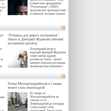
вого
(совместное предприятие
 <a
"Ростелекома" и НМГ)
s/rytsari-
представляет премьеры кино
26"
и сериалов, которые скрасят
и
удлиняющиеся вечера
последнего летнего месяца.
атра
И пусть <a
href="https://wink.ru/series/kholod-
ма"
year-2026"
target="_blank">"Холод"
ут
"Рубашка для дикого настроения":
</a> (18+) останется только
вные
Авито и Дмитрий Журавлев обновят
на экране — весь август по
ли
восприятие ресейла
четвергам продолжат
выходить новые эпизоды
ют
Популярный актер и
сериала, в котором
ведущий Дмитрий Журавлёв
юк,
беспощадным возмездием в
станет амбассадором
ьма
духе графа Монте-Кристо
за
ресейла на Авито. Артист
занимается наша
намерен показать россиянам
современница.
по
преимущества вторичного
рынка и сделать покупку
, а
тобы
товаров с историей нормой
ов,
для современного и умного
тно,
человека.
лия
а"
й.
Улица Молодогвардейская в Самаре
может стать пешеходной
ов
В Самаре ул.
 "И
Молодогвардейская на
ении
участке от ул.
Ленинградской до площади
Славы может стать
пешеходной. Такую идею