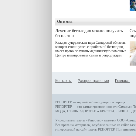
программой. Спортивный
дебют пришёлся на начало
летнего сезона. Команда
сети кофеен ввела активную
деятельность в жизни для
Он и она
гостей и самарцев.
Лечение бесплодия можно получить
Се
бесплатно
по
Каждая супружеская пара Самарской области,
которая столкнулась с проблемой бесплодия,
имеет право получить медицинскую помощь в
Центре планирования семьи и репродукции.
Контакты
Распространение
Реклама
РЕПОРТЕР — первый таблоид родного города.
РЕПОРТЕР — это
самые громкие новости
Самары и Т
МОДА, СТИЛЬ
,
ЗДОРОВЬЕ и КРАСОТА
,
ЛИЧНЫЕ ДЕ
Учредителем газеты «Репортер» является ООО «Сам
Все права на материалы, опубликованные на сайте газ
гиперссылкой на сайт газеты РЕПОРТЕР. При цитиров