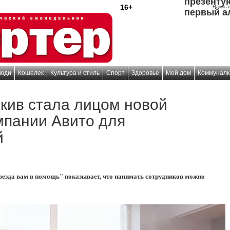
презенту
16+
Написа
первый а
юди
Кошелек
Культура и стиль
Спорт
Здоровье
Мой дом
Коммуналк
кив стала лицом новой
мпании Авито для
й
езда вам в помощь" показывает, что нанимать сотрудников можно