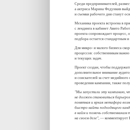
Среди предпринимателей, размес
а актриса Марина Федункив выйде
и съемки рабочего дня станут ос
Механика проекта встроена в пр
с лендинга в кабинет Авито Рабо
проекта сопровождает процесс, о
подбора остается стандартным и
Для микро- и малого бизнеса ск
процессов: собственникам важно 
и текущих задач.
Проект создан, чтобы поддержат
дополнительное внимание аудито
и соискателей за счет медийного 
проведения кампании, также пол
"Мы запустили эту кампанию, ч
не должен становиться барьером 
понятная и яркая метафора воз
быстро найти подходящего канди
в найм и помочь собственникам 
на своем деле",
— комментирует 