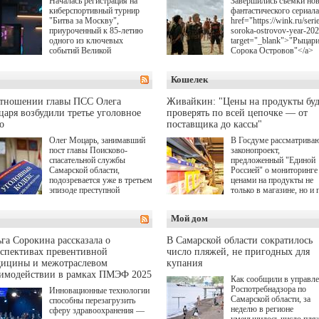
Началась регистрация на
Завершились съемки но
киберспортивный турнир
фантастического сериала
"Битва за Москву",
href="https://wink.ru/serie
приуроченный к 85-летию
soroka-ostrovov-year-20
одного из ключевых
target="_blank">"Рыцар
событий Великой
Сорока Островов"</a>
Отечественной войны.
(18+) для онлайн-киноте
Организаторами
Wink (совместное
Кошелек
соревнования по онлайн-
предприятие "Ростелеко
игре "Мир танков"
и НМГ) по мотивам
выступили "Ростелеком",
одноименного романа
отношении главы ПСС Олега
Живайкин: "Цены на продукты буд
партия "Единая Россия",
Сергея Лукьяненко. Гла
аря возбудили третье уголовное
проверять по всей цепочке — от
игровая студия "Леста" и
роли в проекте исполни
о
поставщика до кассы"
Музей Победы.
Артем Кошман, Полина
Олег Моцарь, занимавший
В Госдуме рассматрива
Гухман, Вероника
пост главы Поисково-
законопроект,
Устимова, Олег Савост
спасательной службы
предложенный "Единой
Святослав Рогожан, Куз
Самарской области,
Россией" о мониторинге 
Котрелёв, Никита
подозревается уже в третьем
ценами на продукты не
Кологривый, Елисей
эпизоде преступной
только в магазине, но и 
Чучилин, Александра
деятельности. Возбуждено
всей цепочке — от
Нестерова, Ника Жукова
третье уголовное дело
поставщика до кассы. Ч
также Михаил Пореченк
Мой дом
о превышении полномочий,
в момент резкого
Александр Обласов,
а сам он находится в СИЗО.
подорожания было поня
Дмитрий Куличков и Ю
где именно цена "поехал
Волкова в роли родителе
га Сорокина рассказала о
В Самарской области сократилось
вверх и кто её разогнал.
Режиссер-постановщик
спективах превентивной
число пляжей, не пригодных для
проекта — Егор Чичкан
дицины и межотраслевом
купания
(сериалы "Комбинация",
аимодействии в рамках ПМЭФ 2025
Как сообщили в управл
снова здравствуйте!").
Роспотребнадзора по
Инновационные технологии
Самарской области, за
способны перезагрузить
неделю в регионе
сферу здравоохранения —