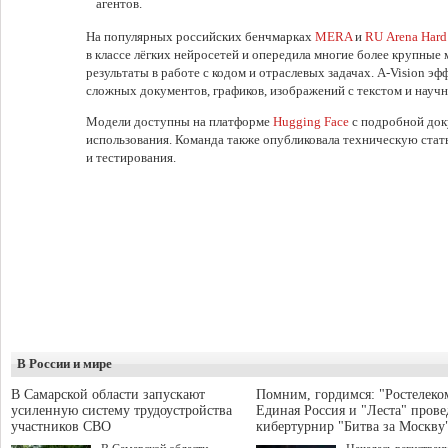
агентов.
На популярных российских бенчмарках
MERA
и
RU Arena Hard
в классе лёгких нейросетей и опередила многие более крупные 
результаты в работе с кодом и отраслевых задачах. A-Vision эф
сложных документов, графиков, изображений с текстом и научн
Модели доступны на платформе
Hugging Face
с подробной док
использования. Команда также опубликовала техническую стат
и тестирования.
В России и мире
В Самарской области запускают
Помним, гордимся: "Ростелеко
усиленную систему трудоустройства
Единая Россия и "Леста" прове
участников СВО
кибертурнир "Битва за Москву