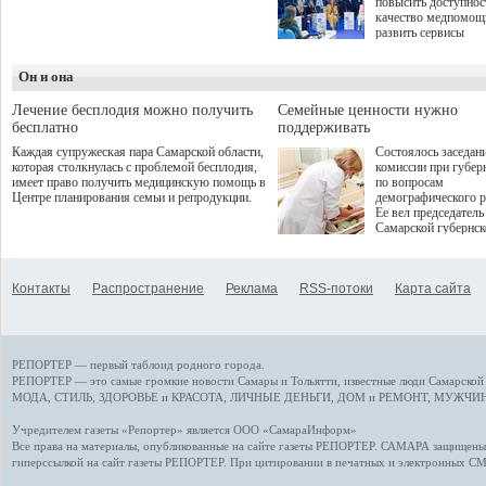
повысить доступнос
программой. Спортивный
качество медпомощ
дебют пришёлся на начало
развить сервисы
летнего сезона. Команда
превентивной меди
сети кофеен ввела активную
Однако сфера MedT
деятельность в жизни для
Он и она
сталкивается с
гостей и самарцев.
определенными бар
К ним можно отнес
Лечение бесплодия можно получить
Семейные ценности нужно
регуляторные огран
бесплатно
поддерживать
этические вопросы,
Каждая супружеская пара Самарской области,
Состоялось заседан
возникающие при ра
которая столкнулась с проблемой бесплодия,
комиссии при губер
данными пациентов
имеет право получить медицинскую помощь в
по вопросам
более динамичного 
Центре планирования семьи и репродукции.
демографического р
проникновения инн
Ее вел председатель
сегмент необходимо
Самарской губернс
отраслевое взаимод
Виктор Сазонов.
государства, медиц
клиник и страховых
компаний. Об этом
Контакты
Распространение
Реклама
RSS-потоки
Карта сайта
рассказала Ольга С
член Совета директ
Страхового Дома В
ходе сессии "Развит
медицинских техно
РЕПОРТЕР — первый таблоид родного города.
ключ к повышению
качества жизни" в 
РЕПОРТЕР — это
самые громкие новости
Самары и Тольятти,
известные люди
Самарской 
ПМЭФ 2025. В дис
МОДА, СТИЛЬ
,
ЗДОРОВЬЕ и КРАСОТА
,
ЛИЧНЫЕ ДЕНЬГИ
,
ДОМ и РЕМОНТ
,
МУЖЧИН
также приняли учас
Министр здравоохр
Учредителем газеты «Репортер» является ООО «СамараИнформ»
РФ Михаил Мурашк
Все права на материалы, опубликованные на сайте газеты
РЕПОРТЕР
. САМАРА защищены. 
представители
гиперссылкой на сайт газеты РЕПОРТЕР. При цитировании в печатных и электронных С
Государственной Д