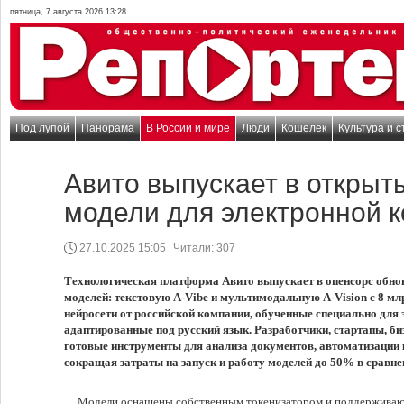
пятница, 7 августа 2026 13:28
Под лупой
Панорама
В России и мире
Люди
Кошелек
Культура и с
Авито выпускает в открыт
модели для электронной 
27.10.2025 15:05
Читали:
307
Технологическая платформа Авито выпускает в опенсорс обно
моделей: текстовую
A-Vibe
и мультимодальную
A-Vision
с 8 мл
нейросети от российской компании, обученные специально для
адаптированные под русский язык. Разработчики, стартапы, би
готовые инструменты для анализа документов, автоматизации 
сокращая затраты на запуск и работу моделей до 50% в сравне
Модели оснащены собственным токенизатором и поддерживаю