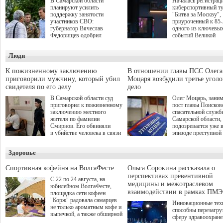
В Самарской области
Началась регистрац
планируют усилить
киберспортивный т
поддержку занятости
"Битва за Москву",
участников СВО:
приуроченный к 85
губернатор Вячеслав
одного из ключевы
Федорищев одобрил
событий Великой
инициативы депутата
Отечественной войн
Самарской Губернской
Организаторами
Люди
Думы Александра
соревнования по он
Живайкина, направленные
игре "Мир танков"
на трудоустройство и более
выступили "Ростеле
К пожизненному заключению
В отношении главы ПСС Олега
спокойную адаптацию к
партия "Единая Рос
приговорили мужчину, который убил
Моцаря возбудили третье угол
мирной жизни.
игровая студия "Лес
свидетеля по его делу
дело
Музей Победы.
В Самарской области суд
Олег Моцарь, зани
приговорил к пожизненному
пост главы Поисков
заключению местного
спасательной служб
жителя по фамилии
Самарской области,
Смирнов. Его обвиняли
подозревается уже 
в убийстве человека в связи
эпизоде преступной
с выполнением
деятельности. Возб
им общественного долга.
третье уголовное де
Здоровье
о превышении полн
а сам он находится
Спортивная кофейня на ВолгаФесте
Ольга Сорокина рассказала о
перспективах превентивной
С 22 по 24 августа, на
медицины и межотраслевом
юбилейном ВолгаФесте,
взаимодействии в рамках ПМЭ
площадка сети кофеен
"Корж" радовала самарцев
Инновационные тех
не только ароматным кофе и
способны перезагру
выпечкой, а также обширной
сферу здравоохран
оздоровительной