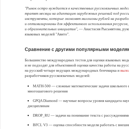
"Рынок остро нуждается в качественных русскоязычных моде
тратят месяцы на адаптацию зарубежных решений под росси
инструменты, которые экономят миллионы рублей на разраб
и оптимизированы для эффективного использования ресурсов,
и образовательных инициатив"
, — Анастасия Рысьмятова, ру
языковых моделей "Авито".
Сравнение с другими популярными моделя
Большинство международных тестов для оценки языковых модел
и не подходят для объективной оценки качества работы на рус
на русский четыре ведущих международных бенчмарка и
выло
разработчиков русскоязычных моделей:
MATH-500 — сложные математические задачи школьного и
многошагового решения
GPQA Diamond — научные вопросы уровня кандидата наук 
дисциплинам
DROP_RU — задачи на понимание текста с рассуждениям
BFCL V3 — оценка способности модели работать с внешн