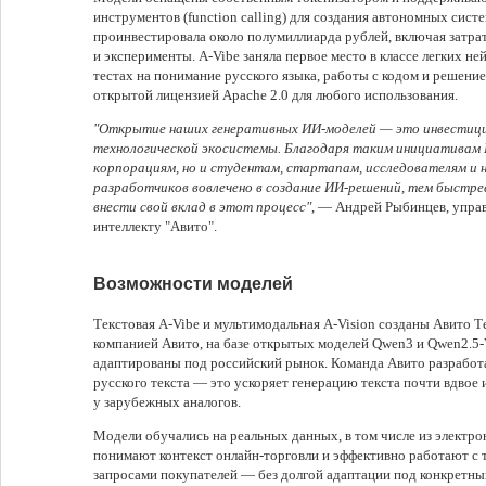
инструментов (function calling) для создания автономных систе
проинвестировала около полумиллиарда рублей, включая затра
и эксперименты. A-Vibe заняла первое место в классе легких н
тестах на понимание русского языка, работы с кодом и решен
открытой лицензией Apache 2.0 для любого использования.
"Открытие наших генеративных ИИ-моделей — это инвестици
технологической экосистемы. Благодаря таким инициативам
корпорациям, но и студентам, стартапам, исследователям и
разработчиков вовлечено в создание ИИ-решений, тем быстре
внести свой вклад в этот процесс"
, — Андрей Рыбинцев, упра
интеллекту "Авито".
Возможности моделей
Текстовая A-Vibe и мультимодальная A-Vision созданы Авито Т
компанией Авито, на базе открытых моделей Qwen3 и Qwen2.5-V
адаптированы под российский рынок. Команда Авито разработ
русского текста — это ускоряет генерацию текста почти вдвое и
у зарубежных аналогов.
Модели обучались на реальных данных, в том числе из электр
понимают контекст онлайн-торговли и эффективно работают с 
запросами покупателей — без долгой адаптации под конкретны