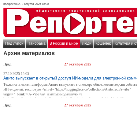
воскресенье, 9 августа 2026 18:38
Под лупой
Панорама
В России и мире
Люди
Кошелек
Культура и с
Архив материалов
Пред.
27 октября 2025
27.10.2025 15:05
Авито выпускает в открытый доступ ИИ-модели для электронной комм
Технологическая платформа Авито выпускает в опенсорс обновленные версии собств
ИИ-моделей: текстовую <a href="https://huggingface.co/collections/AvitoTech/a-vibe"
target="_blank">A-Vibe</a> и мультимодальную <a
href="https://huggingface.co/collections/AvitoTech/a-vision" target="_blank">A-Vision</a
параметров. Это первые открытые нейросети от российской компании, обученные спе
Пред.
27 октября 2025
для электронной коммерции и адаптированные под русский язык. Разработчики, старт
бизнес и исследователи смогут получить готовые инструменты для анализа документо
автоматизации контента и создания ИИ-ассистентов, сокращая затраты на запуск и ра
моделей до 50% в сравнении с другими опенсорс-нейросетями.