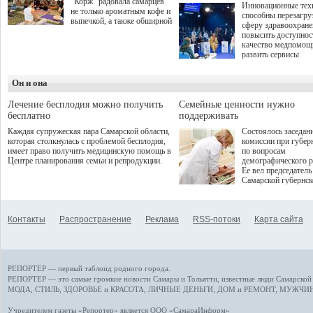
"Корж" радовала самарцев
Инновационные тех
не только ароматным кофе и
способны перезагру
выпечкой, а также обширной
сферу здравоохран
оздоровительной
повысить доступнос
программой. Спортивный
качество медпомощ
дебют пришёлся на начало
развить сервисы
летнего сезона. Команда
превентивной меди
сети кофеен ввела активную
Однако сфера MedT
деятельность в жизни для
Он и она
сталкивается с
гостей и самарцев.
определенными бар
К ним можно отнес
Лечение бесплодия можно получить
Семейные ценности нужно
регуляторные огран
бесплатно
поддерживать
этические вопросы,
Каждая супружеская пара Самарской области,
Состоялось заседан
возникающие при ра
которая столкнулась с проблемой бесплодия,
комиссии при губер
данными пациентов
имеет право получить медицинскую помощь в
по вопросам
более динамичного 
Центре планирования семьи и репродукции.
демографического р
проникновения инн
Ее вел председатель
сегмент необходимо
Самарской губернс
отраслевое взаимод
Виктор Сазонов.
государства, медиц
клиник и страховых
компаний. Об этом
Контакты
Распространение
Реклама
RSS-потоки
Карта сайта
рассказала Ольга С
член Совета директ
Страхового Дома В
ходе сессии "Развит
медицинских техно
РЕПОРТЕР — первый таблоид родного города.
ключ к повышению
качества жизни" в 
РЕПОРТЕР — это
самые громкие новости
Самары и Тольятти,
известные люди
Самарской 
ПМЭФ 2025. В дис
МОДА, СТИЛЬ
,
ЗДОРОВЬЕ и КРАСОТА
,
ЛИЧНЫЕ ДЕНЬГИ
,
ДОМ и РЕМОНТ
,
МУЖЧИН
также приняли учас
Министр здравоохр
Учредителем газеты «Репортер» является ООО «СамараИнформ»