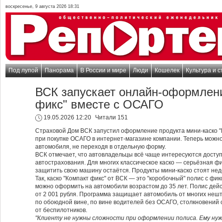
воскресенье, 9 августа 2026 18:31
Под лупой
Панорама
В России и мире
Люди
Кошелек
Культура и с
ВСК запускает онлайн-оформлени
фикс" вместе с ОСАГО
19.05.2026 12:20
Читали 151
Страховой Дом ВСК запустил оформление продукта мини-каско "
при покупке ОСАГО в интернет-магазине компании. Теперь можн
автомобиля, не переходя в отдельную форму.
ВСК отмечает, что автовладельцы всё чаще интересуются дост
автострахования. Для многих классическое каско — серьёзная ф
защитить свою машину остаётся. Продукты мини-каско стоят нед
Так, каско "Компакт фикс" от ВСК — это "коробочный" полис с фи
можно оформить на автомобили возрастом до 35 лет. Полис дейс
от 2 001 рубля. Программа защищает автомобиль от многих нешт
по обоюдной вине, по вине водителей без ОСАГО, столкновений
от беспилотников.
"Клиенту не нужны сложности при оформлении полиса. Ему ну