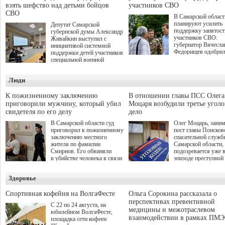
взять шефство над детьми бойцов
участников СВО
СВО
В Самарской област
планируют усилить
Депутат Самарской
поддержку занятост
губернской думы Александр
участников СВО:
Живайкин выступил с
губернатор Вячесла
инициативой системной
Федорищев одобри
поддержки детей участников
инициативы депутат
специальной военной
Самарской Губернс
операции через спортивные
Думы Александра
секции. Он озвучил ее на
Люди
Живайкина, направ
стратегической сессии
на трудоустройство 
"Помощь фронту и семьям
спокойную адаптац
участников СВО", которая
К пожизненному заключению
В отношении главы ПСС Олега
мирной жизни.
прошла в Отрадном 7
приговорили мужчину, который убил
Моцаря возбудили третье угол
августа.
свидетеля по его делу
дело
В Самарской области суд
Олег Моцарь, зани
приговорил к пожизненному
пост главы Поисков
заключению местного
спасательной служб
жителя по фамилии
Самарской области,
Смирнов. Его обвиняли
подозревается уже 
в убийстве человека в связи
эпизоде преступной
с выполнением
деятельности. Возб
им общественного долга.
третье уголовное де
Здоровье
о превышении полн
а сам он находится
Спортивная кофейня на ВолгаФесте
Ольга Сорокина рассказала о
перспективах превентивной
С 22 по 24 августа, на
медицины и межотраслевом
юбилейном ВолгаФесте,
взаимодействии в рамках ПМЭ
площадка сети кофеен