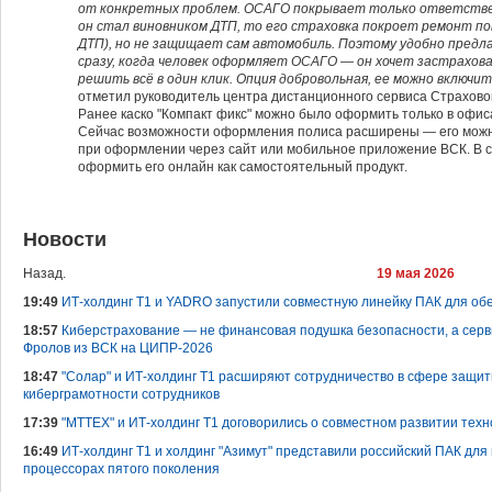
от конкретных проблем. ОСАГО покрывает только ответствен
он стал виновником ДТП, то его страховка покроет ремонт по
ДТП), но не защищает сам автомобиль. Поэтому удобно предл
сразу, когда человек оформляет ОСАГО — он хочет застрахова
решить всё в один клик. Опция добровольная, ее можно включи
отметил руководитель центра дистанционного сервиса Страхово
Ранее каско "Компакт фикс" можно было оформить только в офиса
Сейчас возможности оформления полиса расширены — его можн
при оформлении через сайт или мобильное приложение ВСК. В 
оформить его онлайн как самостоятельный продукт.
Новости
Назад.
19 мая 2026
19:49
ИТ-холдинг T1 и YADRO запустили совместную линейку ПАК для об
18:57
Киберстрахование — не финансовая подушка безопасности, а серв
Фролов из ВСК на ЦИПР-2026
18:47
"Солар" и ИТ-холдинг Т1 расширяют сотрудничество в сфере защит
киберграмотности сотрудников
17:39
"МТТЕХ" и ИТ-холдинг Т1 договорились о совместном развитии техн
16:49
ИТ-холдинг Т1 и холдинг "Азимут" представили российский ПАК дл
процессорах пятого поколения