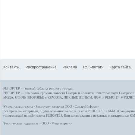
Контакты
Распространение
Реклама
RSS-потоки
Карта сайта
РЕПОРТЕР — первый таблоид родного города.
РЕПОРТЕР — это
самые громкие новости
Самары и Тольятти,
известные люди
Самарской 
МОДА, СТИЛЬ
,
ЗДОРОВЬЕ и КРАСОТА
,
ЛИЧНЫЕ ДЕНЬГИ
,
ДОМ и РЕМОНТ
,
МУЖЧИН
Учредителем газеты «Репортер» является ООО «СамараИнформ»
Все права на материалы, опубликованные на сайте газеты
РЕПОРТЕР
. САМАРА защищены. 
гиперссылкой на сайт газеты РЕПОРТЕР. При цитировании в печатных и электронных С
Техническая поддержка - ООО «Медиасервис»