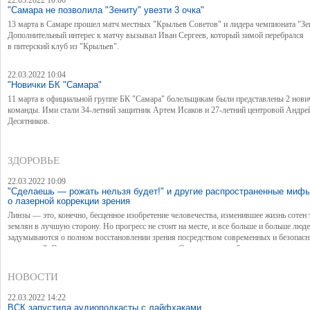
22.03.2022 10:06
"Самара не позволила "Зениту" увезти 3 очка"
13 марта в Самаре прошел матч местных "Крыльев Советов" и лидера чемпионата "Зе
Дополнительный интерес к матчу вызывал Иван Сергеев, который зимой перебрался
в питерский клуб из "Крыльев".
22.03.2022 10:04
"Новички БК "Самара"
11 марта в официальной группе БК "Самара" болельщикам были представлены 2 нови
команды. Ими стали 34-летний защитник Артем Исаков и 27-летний центровой Андре
Десятников.
ЗДОРОВЬЕ
22.03.2022 10:09
"Сделаешь — рожать нельзя будет!" и другие распространенные миф
о лазерной коррекции зрения
Линзы — это, конечно, бесценное изобретение человечества, изменившее жизнь сотен
землян в лучшую сторону. Но прогресс не стоит на месте, и все больше и больше люд
задумываются о полном восстановлении зрения посредством современных и безопас
технологий. Одна из них — лазерная коррекция. Операция, способная вернуть заветно
идеальное зрение в рекордно короткие сроки. Задумываются-то многие, но решается 
в мир без "костылей" для глаз далеко не каждый. И виной этому — множество мифов
НОВОСТИ
и страхов. Если вы из числа тех, кто до сих пор верит, что делать коррекцию можно то
после родов, или что после операции вы больше никогда не сможете заниматься спорт
22.03.2022 14:22
то этот материал именно для вас.
ВСК запустила аудиоподкасты с лайфхаками