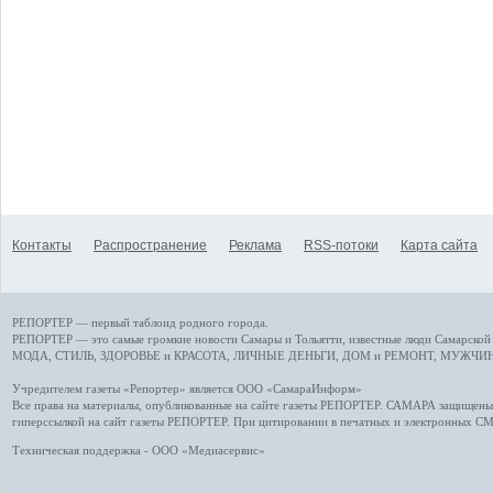
Контакты
Распространение
Реклама
RSS-потоки
Карта сайта
РЕПОРТЕР — первый таблоид родного города.
РЕПОРТЕР — это
самые громкие новости
Самары и Тольятти,
известные люди
Самарской 
МОДА, СТИЛЬ
,
ЗДОРОВЬЕ и КРАСОТА
,
ЛИЧНЫЕ ДЕНЬГИ
,
ДОМ и РЕМОНТ
,
МУЖЧИН
Учредителем газеты «Репортер» является ООО «СамараИнформ»
Все права на материалы, опубликованные на сайте газеты
РЕПОРТЕР
. САМАРА защищены. 
гиперссылкой на сайт газеты РЕПОРТЕР. При цитировании в печатных и электронных С
Техническая поддержка - ООО «Медиасервис»