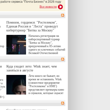
 работе сервиса "Почта Бизнес" в 2026 году
Все новости
Помним, гордимся: "Ростелеком",
а
Единая Россия и "Леста" проведут
кибертурнир "Битва за Москву"
Началась регистрация на
киберспортивный турнир
"Битва за Москву",
атор
приуроченный к 85-летию
одного из ключевых событий
Великой Отечественной
войны. Организаторами
соревнования по онлайн-игре
"Мир танков" выступили
ли
Куда уходит лето: Wink знает, чем
"Ростелеком", партия
заняться в августе
"Единая Россия", игровая
студия "Леста" и Музей
Лета много не бывает, но
Победы.
время не остановить. Wink
ого
(совместное предприятие
<a
"Ростелекома" и НМГ)
/rytsari-
представляет премьеры кино
6"
и сериалов, которые скрасят
удлиняющиеся вечера
18+)
последнего летнего месяца. И
ink
пусть <a
href="https://wink.ru/series/kholod-
о