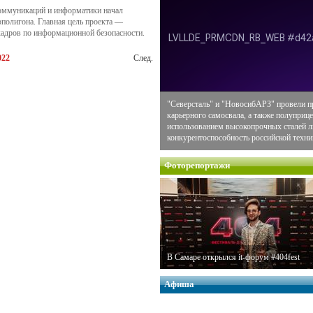
коммуникаций и информатики начал
полигона. Главная цель проекта —
кадров по информационной безопасности.
022
След.
"Северсталь" и "НовосибАРЗ" провели п
карьерного самосвала, а также полуприце
использованием высокопрочных сталей
конкурентоспособность российской техни
Фоторепортажи
В Самаре открылся it-форум #404fest
Афиша