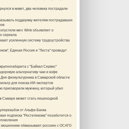
нулся в кювет, два человека пострадали
казывать поддержку жителям пострадавших
нов
опустили меч: Wink объявляет о
о сериала
скают усиленную систему трудоустройства
еком", Единая Россия и "Леста" проведут
крупногабарита с "Байкал Сервис"
здоровую альтернативу чаю и кофе
 Дня физкультурника в Самарской области
фильтр для поиска ИИ-экспертов
ю приговорили мужчину, который убил
в Самаре может стать пешеходной
суперкэшбэк от Альфа-Банка
вая подписка "Ростелекома" позаботится о
 поколения
ак мошенники обманывают россиян с ОСАГО