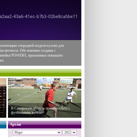
резентацию очередной модели кузова для
па-автовоза. Обе новинки созданы с
 линейки POWERS, призванных повышать
ки.
В Самарскую область пришло «Лето с
футбольным мячом»
Архив