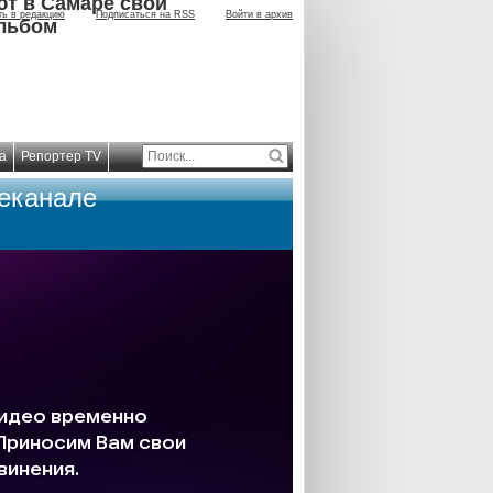
ют в Самаре свой
ть в редакцию
Подписаться на RSS
Войти в архив
льбом
а
Репортер TV
леканале