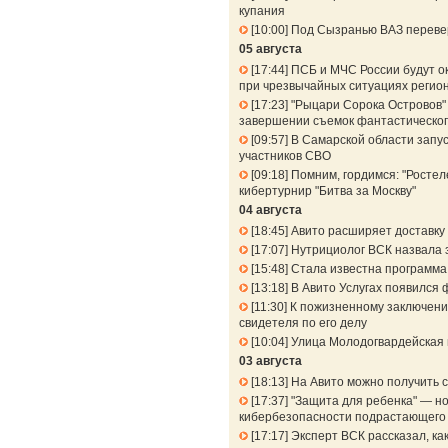
купания
10:00
Под Сызранью ВАЗ перевер
05 августа
17:44
ПСБ и МЧС России будут о
при чрезвычайных ситуациях регио
17:23
"Рыцари Сорока Островов" 
завершении съемок фантастическог
09:57
В Самарской области запу
участников СВО
09:18
Помним, гордимся: "Ростел
кибертурнир "Битва за Москву"
04 августа
18:45
Авито расширяет доставку 
17:07
Нутрициолог ВСК назвала 
15:48
Стала известна программа
13:18
В Авито Услугах появился 
11:30
К пожизненному заключени
свидетеля по его делу
10:04
Улица Молодогвардейская 
03 августа
18:13
На Авито можно получить 
17:37
"Защита для ребенка" — но
кибербезопасности подрастающего
17:17
Эксперт ВСК рассказал, к