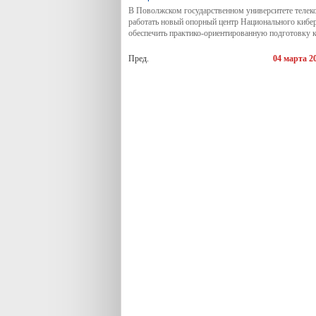
В Поволжском государственном университете теле
работать новый опорный центр Национального кибер
обеспечить практико-ориентированную подготовку 
Пред.
04 марта 2