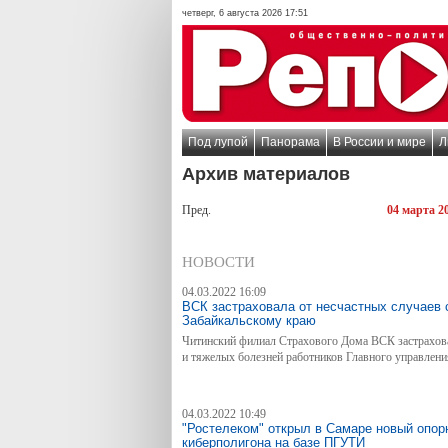
четверг, 6 августа 2026 17:51
Под лупой
Панорама
В России и мире
Л
Архив материалов
Пред.
04 марта 2
НОВОСТИ
04.03.2022 16:09
ВСК застраховала от несчастных случаев 
Забайкальскому краю
Читинский филиал Страхового Дома ВСК застрахова
и тяжелых болезней работников Главного управлен
04.03.2022 10:49
"Ростелеком" открыл в Самаре новый опор
киберполигона на базе ПГУТИ