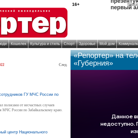
презенту
16+
Написа
первый а
юди
Кошелек
Культура и стиль
Спорт
Здоровье
Мой дом
Коммуналк
«Репортер» на те
«Губерния»
022
След.
сотрудников ГУ МЧС России по
л полисами от несчастных случаев
ия МЧС России по Забайкальскому краю.
ный центр Национального