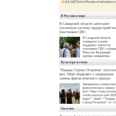
14:14
Почта России отчиталась о
В России и мире
В Самарской области запускают
усиленную систему трудоустройств
участников СВО
В Самарской области
планируют усилить
поддержку занятости
участников СВО: губерн
Вячеслав Федорищев
одобрил инициативы
депутата Самарской
Культура и стиль
Губернской Думы
Александра Живайкина,
"Рыцари Сорока Островов" опусти
направленные на
меч: Wink объявляет о завершении
трудоустройство и более
спокойную адаптацию к
съемок фантастического сериала
мирной жизни.
Завершились съемки нов
фантастического сериала 
href="https://wink.ru/series
soroka-ostrovov-year-202
target="_blank">"Рыцари
Сорока Островов"</a> (
для онлайн-кинотеатра W
Он и она
(совместное предприятие
"Ростелекома" и НМГ) п