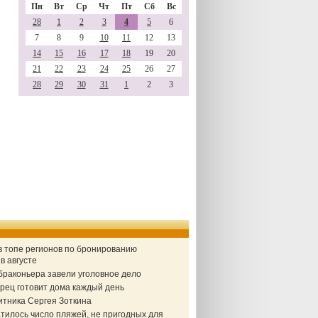
Пн
Вт
Ср
Чт
Пт
Сб
Вс
28
1
2
3
4
5
6
7
8
9
10
11
12
13
14
15
16
17
18
19
20
21
22
23
24
25
26
27
28
29
30
31
1
2
3
в топе регионов по бронированию
в августе
браконьера завели уголовное дело
рец готовит дома каждый день
итника Сергея Зоткина
тилось число пляжей, не пригодных для