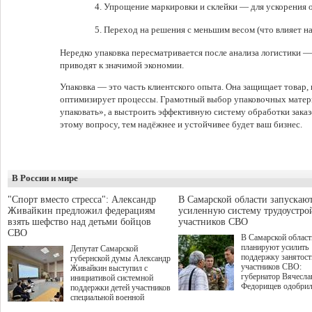
Упрощение маркировки и склейки — для ускорения 
Переход на решения с меньшим весом (что влияет на
Нередко упаковка пересматривается после анализа логистики 
приводят к значимой экономии.
Упаковка — это часть клиентского опыта. Она защищает товар, 
оптимизирует процессы. Грамотный выбор упаковочных матери
упаковать», а выстроить эффективную систему обработки заказ
этому вопросу, тем надёжнее и устойчивее будет ваш бизнес.
В России и мире
"Спорт вместо стресса": Александр
В Самарской области запускаю
Живайкин предложил федерациям
усиленную систему трудоустро
взять шефство над детьми бойцов
участников СВО
СВО
В Самарской област
планируют усилить
Депутат Самарской
поддержку занятост
губернской думы Александр
участников СВО:
Живайкин выступил с
губернатор Вячесла
инициативой системной
Федорищев одобри
поддержки детей участников
инициативы депутат
специальной военной
Самарской Губернс
операции через спортивные