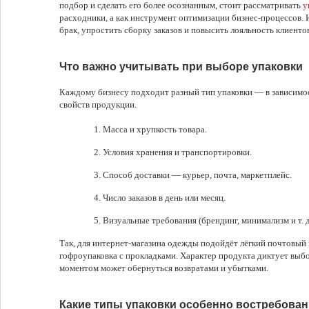
подбор и сделать его более осознанным, стоит рассматривать
у
расходники, а как инструмент оптимизации бизнес-процессов. 
брак, упростить сборку заказов и повысить лояльность клиентов
Что важно учитывать при выборе упаковки
Каждому бизнесу подходит разный тип упаковки — в зависимос
свойств продукции.
Масса и хрупкость товара.
Условия хранения и транспортировки.
Способ доставки — курьер, почта, маркетплейс.
Число заказов в день или месяц.
Визуальные требования (брендинг, минимализм и т. д
Так, для интернет-магазина одежды подойдёт лёгкий почтовый 
гофроупаковка с прокладками. Характер продукта диктует выб
моментом может обернуться возвратами и убытками.
Какие типы упаковки особенно востребова