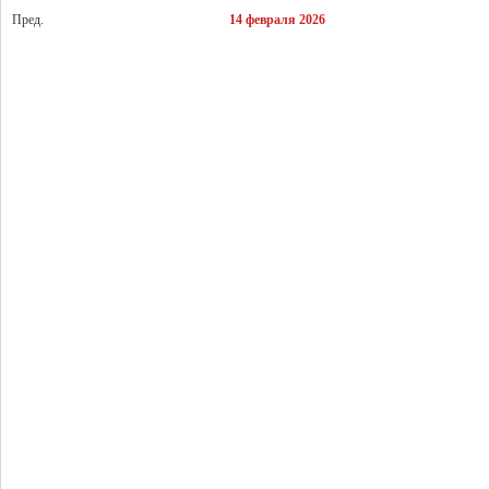
target="_blank">стажировку для продактов</a>.
Пред.
14 февраля 2026