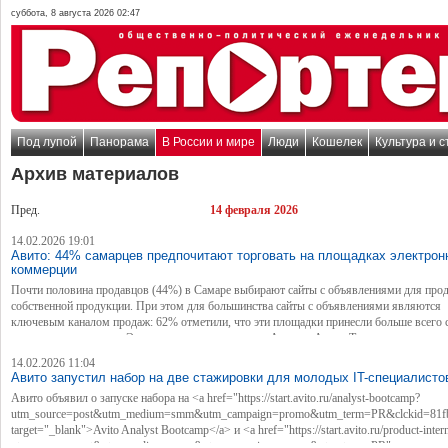
суббота, 8 августа 2026 02:47
Под лупой
Панорама
В России и мире
Люди
Кошелек
Культура и с
Архив материалов
Пред.
14 февраля 2026
14.02.2026 19:01
Авито: 44% самарцев предпочитают торговать на площадках электрон
коммерции
Почти половина продавцов (44%) в Самаре выбирают сайты с объявлениями для про
собственной продукции. При этом для большинства сайты с объявлениями являются
ключевым каналом продаж: 62% отметили, что эти площадки принесли больше всего с
последние три месяца. Эксперты агентского канала Авито и Авито Товаров провели о
среди 7 тыс. жителей России, чтобы выяснить, как пользователи продают и продвига
14.02.2026 11:04
товары.
Авито запустил набор на две стажировки для молодых IT-специалисто
Авито объявил о запуске набора на <a href="https://start.avito.ru/analyst-bootcamp?
utm_source=post&utm_medium=smm&utm_campaign=promo&utm_term=PR&clckid=81f
target="_blank">Avito Analyst Bootcamp</a> и <a href="https://start.avito.ru/product-inter
utm_source=post&utm_medium=smm&utm_campaign=promo&utm_term=PR"